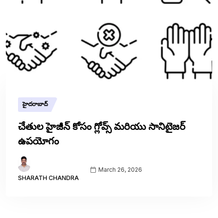
హైదరాబాద్
చేతుల హైజీన్ కోసం గ్లోవ్స్ మరియు సానిటైజర్
ఉపయోగం
March 26, 2026
SHARATH CHANDRA