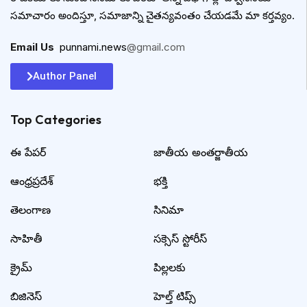
సమాచారం అందిస్తూ, సమాజాన్ని చైతన్యవంతం చేయడమే మా కర్తవ్యం.
Email Us
:
punnami.news
@gmail.com
Author Panel
Top Categories​
ఈ పేపర్
జాతీయ అంతర్జాతీయ
ఆంధ్రప్రదేశ్
భక్తి
తెలంగాణ
సినిమా
సాహితీ
సక్సెస్ స్టోరీస్
క్రైమ్
పిల్లలకు
బిజినెస్
హెల్త్ టిప్స్