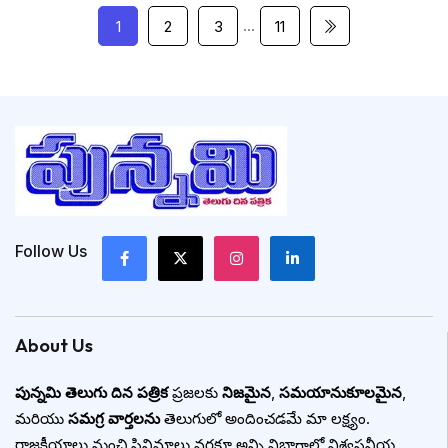
…
1
2
3
11
Follow Us
About Us
పున్నమి తెలుగు దిన పత్రిక
ప్రజలకు
నిజమైన
,
సమయానుకూలమైన
,
మరియు
సమగ్ర వార్తలను
తెలుగులో అందించడమే మా లక్ష్యం.
రాజకీయాలు నుంచి సినిమాలు వరకూ అన్ని విభాగాల్లో విశ్వసనీయ