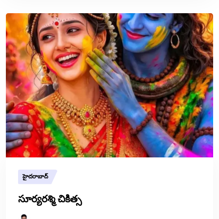
హైదరాబాద్
సూర్యరశ్మి చికిత్స