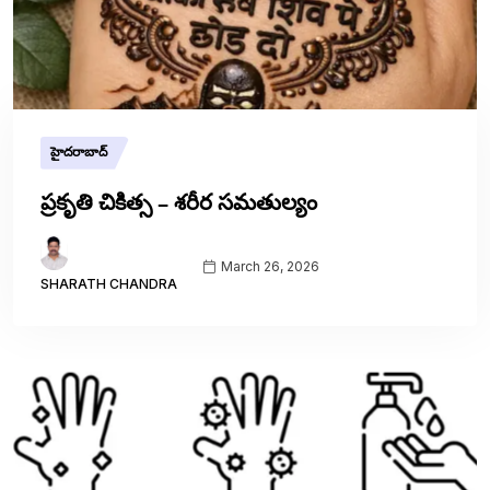
హైదరాబాద్
ప్రకృతి చికిత్స – శరీర సమతుల్యం
March 26, 2026
SHARATH CHANDRA