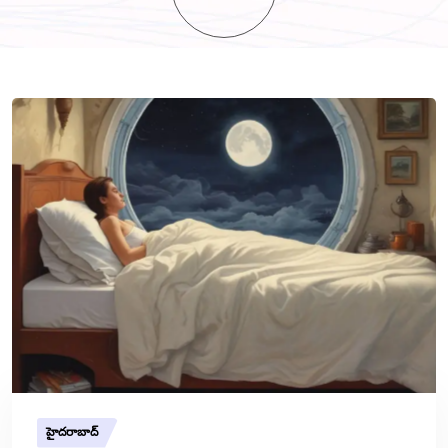
హైదరాబాద్