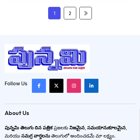
1
2
Follow Us
About Us
పున్నమి తెలుగు దిన పత్రిక
ప్రజలకు
నిజమైన
,
సమయానుకూలమైన
,
మరియు
సమగ్ర వార్తలను
తెలుగులో అందించడమే మా లక్ష్యం.