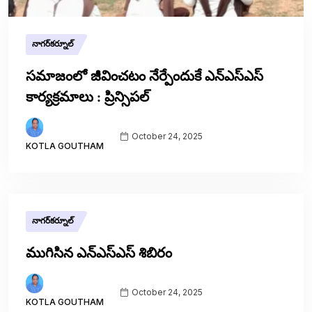
నాగర్‌కర్నూల్
సమాజంలో జీవించటం నేర్పేందుకే ఎన్ఎస్ఎస్
కార్యక్రమాలు : ప్రిన్సిపల్
October 24, 2025
KOTLA GOUTHAM
నాగర్‌కర్నూల్
ముగిసిన ఎన్ఎస్ఎస్ శిబిరం
October 24, 2025
KOTLA GOUTHAM