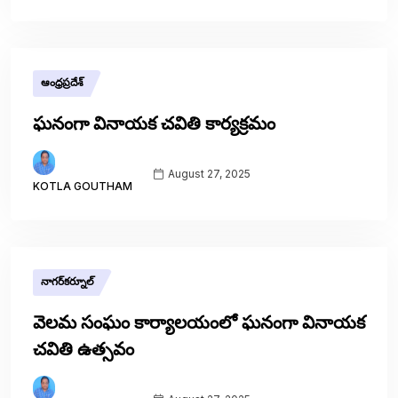
ఆంధ్రప్రదేశ్
ఘనంగా వినాయక చవితి కార్యక్రమం
August 27, 2025
KOTLA GOUTHAM
నాగర్‌కర్నూల్
వెలమ సంఘం కార్యాలయంలో ఘనంగా వినాయక
చవితి ఉత్సవం