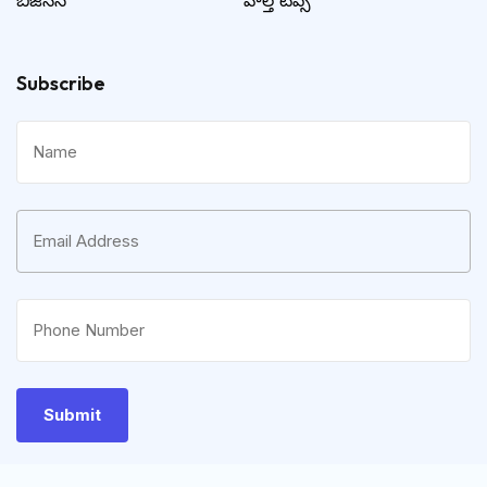
బిజినెస్
హెల్త్ టిప్స్
Subscribe