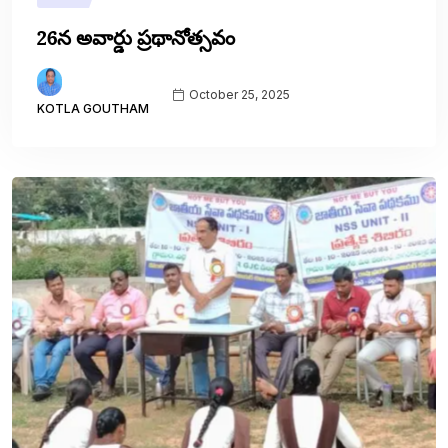
26న అవార్డు ప్రథానోత్సవం
October 25, 2025
KOTLA GOUTHAM