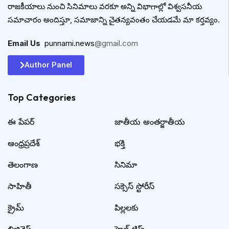
రాజకీయాలు నుంచి సినిమాలు వరకూ అన్ని విభాగాల్లో విశ్వసనీయ
సమాచారం అందిస్తూ, సమాజాన్ని చైతన్యవంతం చేయడమే మా కర్తవ్యం.
Email Us
:
punnami.news
@gmail.com
Author Panel
Top Categories​
ఈ పేపర్
జాతీయ అంతర్జాతీయ
ఆంధ్రప్రదేశ్
భక్తి
తెలంగాణ
సినిమా
సాహితీ
సక్సెస్ స్టోరీస్
క్రైమ్
పిల్లలకు