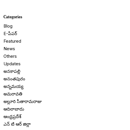
Categories
Blog
E-పేపర్
Featured
News
Others
Updates
అనకాపల్లి
అనంతపురం
అన్నమయ్య
అమరావతి
అల్లూరి సీతారామరాజు
ఆదిలాబాదు
ఆంధ్రప్రదేశ్
ఎన్ టి ఆర్ జిల్లా