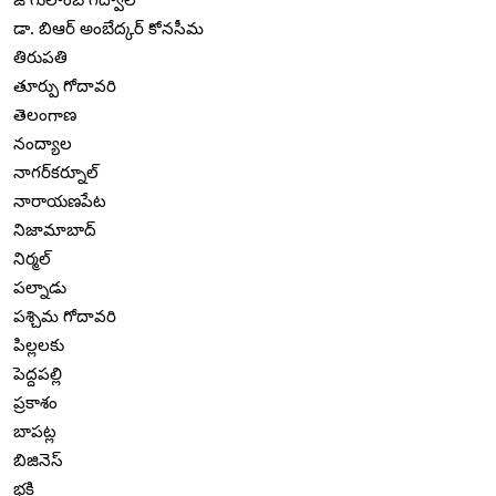
డా. బిఆర్ అంబేద్కర్ కోనసీమ
తిరుపతి
తూర్పు గోదావరి
తెలంగాణ
నంద్యాల
నాగర్‌కర్నూల్
నారాయణపేట
నిజామాబాద్
నిర్మల్
పల్నాడు
పశ్చిమ గోదావరి
పిల్లలకు
పెద్దపల్లి
ప్రకాశం
బాపట్ల
బిజినెస్
భక్తి