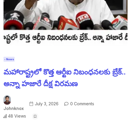
- News
మహారాష్ట్రలో కొత్త ఆర్టీఐ నిబంధనలకు బ్రేక్..
అన్నా హజారే దీక్ష విరమణ
July 3, 2026
0 Comments
Johnknox
48 Views