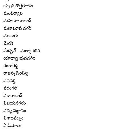
భద్రాద్రి కొత్తగూడెం
మంచిర్యాల
మహబూబాబాద్
మహబూబ్ నగర్
ములుగు
మెదక్
మేడ్చల్ – మల్కాజిగిరి
యాదాద్రి భువనగిరి
రంగారెడ్డి
రాజన్న సిరిసిల్ల
వనపర్తి
వరంగల్
వికారాబాద్
విజయనగరం
విద్య విజ్ఞానం
విశాఖపట్నం
వీడియోలు