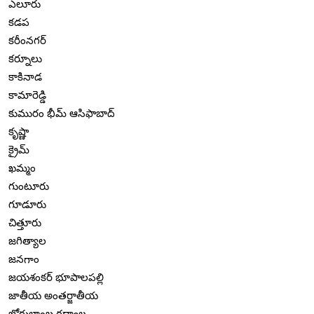
ఎలూరు
కడప
కరీంనగర్
కర్నూలు
కాకినాడ
కామారెడ్డి
కుమురం భీమ్ ఆసిఫాబాద్
కృష్ణా
క్రైమ్
ఖమ్మం
గుంటూరు
గూడూరు
చిత్తూరు
జగిత్యాల
జనగాం
జయశంకర్ భూపాలపల్లి
జాతీయ అంతర్జాతీయ
జోగులాంబ గద్వాల