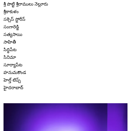
శ్రీ పొట్టి శ్రీరాములు నెల్లూరు
శ్రీకాకుళం
సక్సెస్ స్టోరీస్
సంగారెడ్డి
సత్యసాయి
సాహితీ
సిద్ధిపేట
సినిమా
సూర్యాపేట
హనుమకొండ
హెల్త్ టిప్స్
హైదరాబాద్