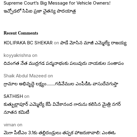
Supreme Court’s Big Message for Vehicle Owners!
ఇచ్చోడలో సిపిఐ ప్రజా చైతన్య పాదయాత్ర
Recent Comments
KOLIPAKA BC SHEKAR
on
పాడే మోసిన మాజీ ఎమ్మెల్యే రాజయ్య
koyyakrishna
on
దివంగత నేత ముద్రగడ పద్మనాభంకు పలువురు నాయకుల సంతాపం
Shaik Abdul Mazeed
on
గ్రామాల అభివృద్దె లక్ష్యం…….గడివేముల ఎంపీడీఓ వాసుదేవగుప్తా
SATHISH
on
కుత్బుల్లాపూర్ ఎమ్మెల్యే కేపీ వివేకానంద గారును కలిసిన మైత్రి నగర్
నూతన కమిటీ
viman
on
మెగా పీటీఎం 3.1కు తల్లిదండ్రులు తప్పక హాజరుకావాలి: ఎంఈఓ