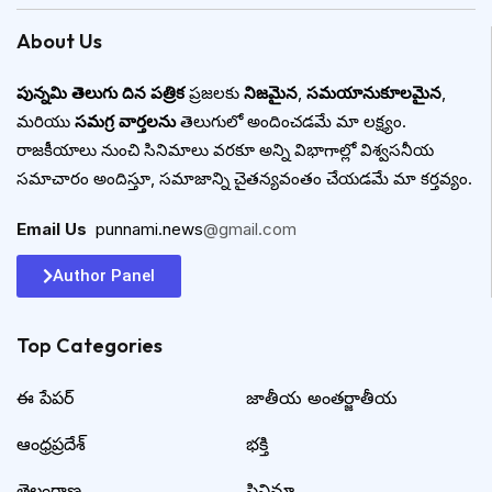
About Us
పున్నమి తెలుగు దిన పత్రిక
ప్రజలకు
నిజమైన
,
సమయానుకూలమైన
,
మరియు
సమగ్ర వార్తలను
తెలుగులో అందించడమే మా లక్ష్యం.
రాజకీయాలు నుంచి సినిమాలు వరకూ అన్ని విభాగాల్లో విశ్వసనీయ
సమాచారం అందిస్తూ, సమాజాన్ని చైతన్యవంతం చేయడమే మా కర్తవ్యం.
Email Us
:
punnami.news
@gmail.com
Author Panel
Top Categories​
ఈ పేపర్
జాతీయ అంతర్జాతీయ
ఆంధ్రప్రదేశ్
భక్తి
తెలంగాణ
సినిమా