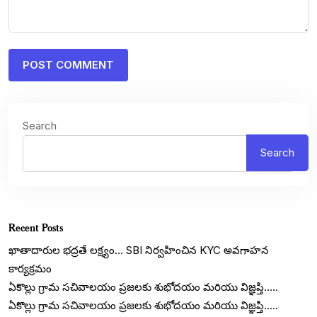
Search
Search
Recent Posts
ఖాతాదారుల భద్రతే లక్ష్యం… SBI నిర్వహించిన KYC అవగాహన
కార్యక్రమం
ఏకొల్లు గ్రామ సచివాలయం ప్రజలకు శుభోదయం మరియు విజ్ఞప్తి…..
ఏకొల్లు గ్రామ సచివాలయం ప్రజలకు శుభోదయం మరియు విజ్ఞప్తి…..