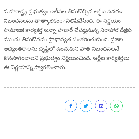
మహారాష్ట్ర ప్రభుత్వం ఇటీవల తీసుకొచ్చిన ఆర్టీఐ సవరణ
నిబంధనలను తాత్కాలికంగా నిలిపివేసింది. ఈ నిర్ణయం
సామాజిక కార్యకర్త అన్నా హజారే చేపట్టనున్న నిరాహార దీక్షకు
ముందు తీసుకోవడం ప్రాధాన్యత సంతరించుకుంది. ప్రజల
అభ్యంతరాలను దృష్టిలో ఉంచుకుని పాత నిబంధనలనే
కొనసాగించాలని ప్రభుత్వం నిర్ణయించింది. ఆర్టీఐ కార్యకర్తలు
ఈ నిర్ణయాన్ని స్వాగతించారు.