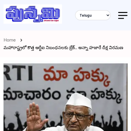
Home
మహారాష్ట్రలో కొత్త ఆర్టీఐ నిబంధనలకు బ్రేక్.. అన్నా హజారే దీక్ష విరమణ