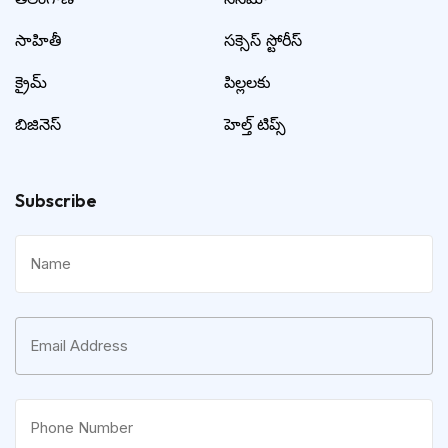
సాహితీ
సక్సెస్ స్టోరీస్
క్రైమ్
పిల్లలకు
బిజినెస్
హెల్త్ టిప్స్
Subscribe