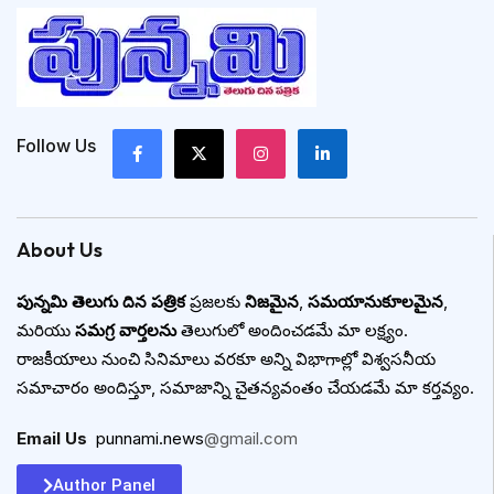
Follow Us
About Us
పున్నమి తెలుగు దిన పత్రిక
ప్రజలకు
నిజమైన
,
సమయానుకూలమైన
,
మరియు
సమగ్ర వార్తలను
తెలుగులో అందించడమే మా లక్ష్యం.
రాజకీయాలు నుంచి సినిమాలు వరకూ అన్ని విభాగాల్లో విశ్వసనీయ
సమాచారం అందిస్తూ, సమాజాన్ని చైతన్యవంతం చేయడమే మా కర్తవ్యం.
Email Us
:
punnami.news
@gmail.com
Author Panel