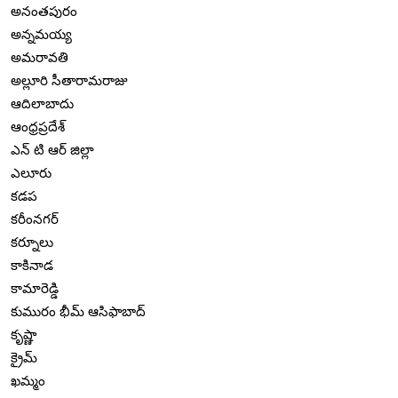
అనంతపురం
అన్నమయ్య
అమరావతి
అల్లూరి సీతారామరాజు
ఆదిలాబాదు
ఆంధ్రప్రదేశ్
ఎన్ టి ఆర్ జిల్లా
ఎలూరు
కడప
కరీంనగర్
కర్నూలు
కాకినాడ
కామారెడ్డి
కుమురం భీమ్ ఆసిఫాబాద్
కృష్ణా
క్రైమ్
ఖమ్మం