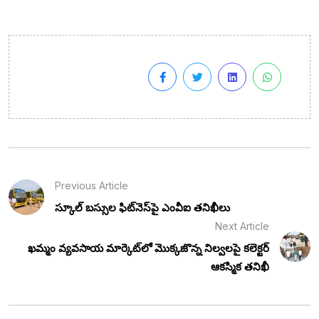
Previous Article
స్కూల్ బస్సుల ఫిట్‌నెస్‌పై ఎంవీఐ తనిఖీలు
Next Article
ఖమ్మం వ్యవసాయ మార్కెట్‌లో మొక్కజొన్న నిల్వలపై కలెక్టర్
ఆకస్మిక తనిఖీ