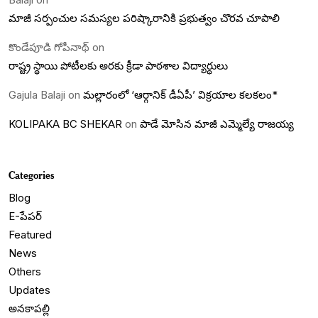
మాజీ సర్పంచుల సమస్యల పరిష్కారానికి ప్రభుత్వం చొరవ చూపాలి
కొండేపూడి గోపీనాథ్
on
రాష్ట్ర స్ధాయి పోటీలకు అరకు క్రీడా పాఠశాల విద్యార్ధులు
Gajula Balaji
on
మల్లారంలో ‘ఆర్గానిక్ డీఏపీ’ విక్రయాల కలకలం*
KOLIPAKA BC SHEKAR
on
పాడే మోసిన మాజీ ఎమ్మెల్యే రాజయ్య
Categories
Blog
E-పేపర్
Featured
News
Others
Updates
అనకాపల్లి