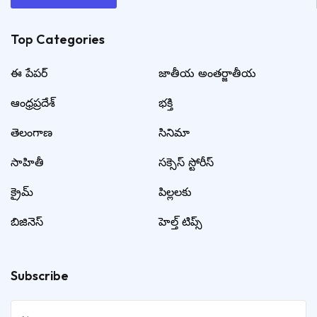
Top Categories​
ఈ పేపర్
జాతీయ అంతర్జాతీయ
ఆంధ్రప్రదేశ్
భక్తి
తెలంగాణ
సినిమా
సాహితీ
సక్సెస్ స్టోరీస్
క్రైమ్
పిల్లలకు
బిజినెస్
హెల్త్ టిప్స్
Subscribe