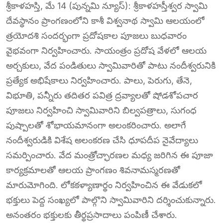
శ్రీకాళహస్తి, మే 14 (పున్నమి న్యూస్): శ్రీకాళహస్తీశ్వర స్వామి
దేవస్థానం ప్రాంగణంలోని కాశీ విశ్వనాథ స్వామి ఆలయంలో
త్రయోదశి సందర్భంగా ప్రదోషకాల పూజలు బుధవారం
వైభవంగా నిర్వహించారు. సాయంత్రం ప్రదోష వేళలో ఆలయ
అర్చకులు, వేద పండితులు స్వామివారితో పాటు నందీశ్వరునికి
ప్రత్యేక అభిషేకాలు నిర్వహించారు. పాలు, పెరుగు, తేనె,
విభూతి, పన్నీరు తదితర పవిత్ర ద్రవ్యాలతో షోడశోపచార
పూజలు నిర్వహించి స్వామివారిని బిల్వపత్రాలు, సుగంధ
పుష్పాలతో శోభాయమానంగా అలంకరించారు. అలాగే
నందీశ్వరుడికి విశేష అలంకరణ చేసి ధూపదీప నైవేద్యాలు
సమర్పించారు. వేద మంత్రోచ్ఛారణల మధ్య జరిగిన ఈ పూజా
కార్యక్రమాలతో ఆలయ ప్రాంగణం శివనామస్మరణతో
మారుమోగింది. లోకకళ్యాణార్థం నిర్వహించిన ఈ వేడుకలో
భక్తులు పెద్ద సంఖ్యలో పాల్గొని స్వామివారిని దర్శించుకున్నారు.
అనంతరం భక్తులకు తీర్థప్రసాదాలు పంపిణీ చేశారు.