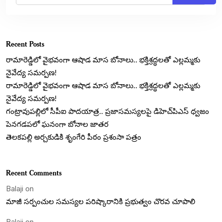
Recent Posts
రామారెడ్డిలో వైభవంగా ఆషాడ మాస బోనాలు.. భక్తిశ్రద్ధలతో ఎల్లమ్మకు
నైవేద్య సమర్పణ!
రామారెడ్డిలో వైభవంగా ఆషాడ మాస బోనాలు.. భక్తిశ్రద్ధలతో ఎల్లమ్మకు
నైవేద్య సమర్పణ!
గంట్రావుపల్లిలో సీపీఐ పాదయాత్ర.. ప్రజాసమస్యలపై డిహెచ్‌పిఎస్ ధ్వజం
పెనగడపలో ఘనంగా బోనాల జాతర
తెలకపల్లి అర్చకుడికి శృంగేరి పీఠం ప్రశంసా పత్రం
Recent Comments
Balaji
on
మాజీ సర్పంచుల సమస్యల పరిష్కారానికి ప్రభుత్వం చొరవ చూపాలి
Balaji
on