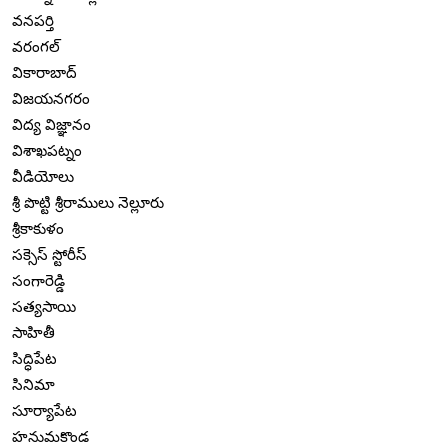
వనపర్తి
వరంగల్
వికారాబాద్
విజయనగరం
విద్య విజ్ఞానం
విశాఖపట్నం
వీడియోలు
శ్రీ పొట్టి శ్రీరాములు నెల్లూరు
శ్రీకాకుళం
సక్సెస్ స్టోరీస్
సంగారెడ్డి
సత్యసాయి
సాహితీ
సిద్ధిపేట
సినిమా
సూర్యాపేట
హనుమకొండ