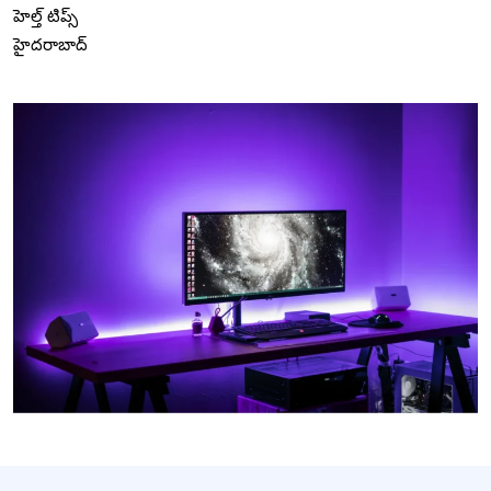
హెల్త్ టిప్స్
హైదరాబాద్