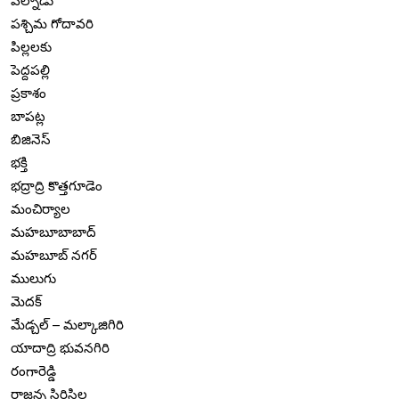
పల్నాడు
పశ్చిమ గోదావరి
పిల్లలకు
పెద్దపల్లి
ప్రకాశం
బాపట్ల
బిజినెస్
భక్తి
భద్రాద్రి కొత్తగూడెం
మంచిర్యాల
మహబూబాబాద్
మహబూబ్ నగర్
ములుగు
మెదక్
మేడ్చల్ – మల్కాజిగిరి
యాదాద్రి భువనగిరి
రంగారెడ్డి
రాజన్న సిరిసిల్ల