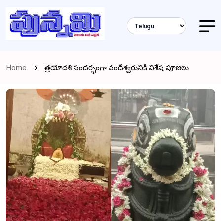
Home
త్రయోదశి సందర్భంగా నందీశ్వరునికి విశేష పూజలు