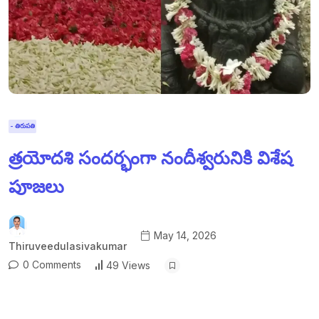
- తిరుపతి
త్రయోదశి సందర్భంగా నందీశ్వరునికి విశేష
పూజలు
May 14, 2026
Thiruveedulasivakumar
0 Comments
49 Views