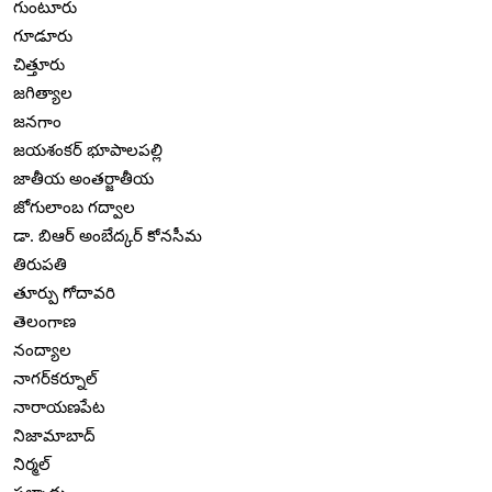
గుంటూరు
గూడూరు
చిత్తూరు
జగిత్యాల
జనగాం
జయశంకర్ భూపాలపల్లి
జాతీయ అంతర్జాతీయ
జోగులాంబ గద్వాల
డా. బిఆర్ అంబేద్కర్ కోనసీమ
తిరుపతి
తూర్పు గోదావరి
తెలంగాణ
నంద్యాల
నాగర్‌కర్నూల్
నారాయణపేట
నిజామాబాద్
నిర్మల్