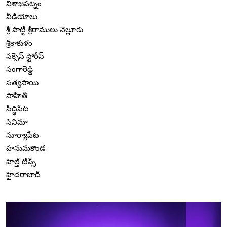
విశాఖపట్నం
వీడియోలు
శ్రీ పొట్టి శ్రీరాములు నెల్లూరు
శ్రీకాకుళం
సక్సెస్ స్టోరీస్
సంగారెడ్డి
సత్యసాయి
సాహితీ
సిద్ధిపేట
సినిమా
సూర్యాపేట
హనుమకొండ
హెల్త్ టిప్స్
హైదరాబాద్