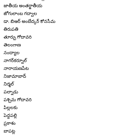
జాతీయ అంతర్జాతీయ
జోగులాంబ గద్వాల
డా. బిఆర్ అంబేద్కర్ కోనసీమ
తిరుపతి
తూర్పు గోదావరి
తెలంగాణ
నంద్యాల
నాగర్‌కర్నూల్
నారాయణపేట
నిజామాబాద్
నిర్మల్
పల్నాడు
పశ్చిమ గోదావరి
పిల్లలకు
పెద్దపల్లి
ప్రకాశం
బాపట్ల