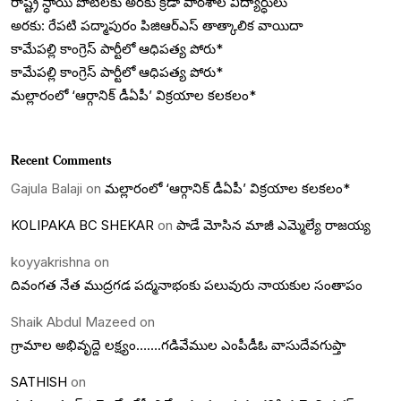
రాష్ట్ర స్ధాయి పోటీలకు అరకు క్రీడా పాఠశాల విద్యార్ధులు
అరకు: రేపటి పద్మాపురం పిజిఆర్ఎస్ తాత్కాలిక వాయిదా
కామేపల్లి కాంగ్రెస్ పార్టీలో ఆధిపత్య పోరు*
కామేపల్లి కాంగ్రెస్ పార్టీలో ఆధిపత్య పోరు*
మల్లారంలో ‘ఆర్గానిక్ డీఏపీ’ విక్రయాల కలకలం*
Recent Comments
Gajula Balaji
on
మల్లారంలో ‘ఆర్గానిక్ డీఏపీ’ విక్రయాల కలకలం*
KOLIPAKA BC SHEKAR
on
పాడే మోసిన మాజీ ఎమ్మెల్యే రాజయ్య
koyyakrishna
on
దివంగత నేత ముద్రగడ పద్మనాభంకు పలువురు నాయకుల సంతాపం
Shaik Abdul Mazeed
on
గ్రామాల అభివృద్దె లక్ష్యం…….గడివేముల ఎంపీడీఓ వాసుదేవగుప్తా
SATHISH
on