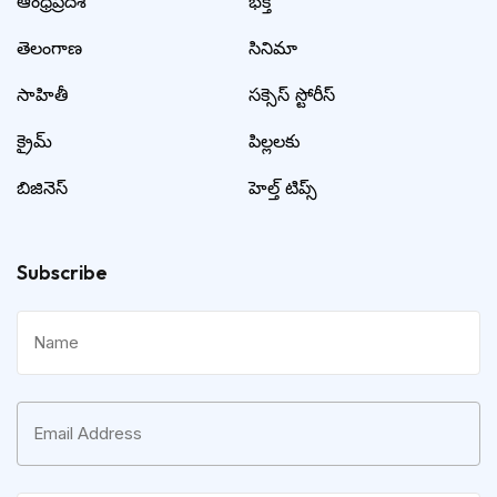
ఆంధ్రప్రదేశ్
భక్తి
తెలంగాణ
సినిమా
సాహితీ
సక్సెస్ స్టోరీస్
క్రైమ్
పిల్లలకు
బిజినెస్
హెల్త్ టిప్స్
Subscribe