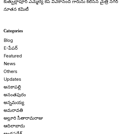
కుత్బుల్లాపూర్ ఎమ్మెల్యే కేపీ వివేకానంద గారును కలిసిన మైత్రి నగర్
నూతన కమిటీ
Categories
Blog
E-పేపర్
Featured
News
Others
Updates
అనకాపల్లి
అనంతపురం
అన్నమయ్య
అమరావతి
అల్లూరి సీతారామరాజు
ఆదిలాబాదు
ఆంధ్రప్రదేశ్