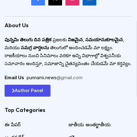
About Us
పున్నమి తెలుగు దిన పత్రిక
ప్రజలకు
నిజమైన
,
సమయానుకూలమైన
,
మరియు
సమగ్ర వార్తలను
తెలుగులో అందించడమే మా లక్ష్యం.
రాజకీయాలు నుంచి సినిమాలు వరకూ అన్ని విభాగాల్లో విశ్వసనీయ
సమాచారం అందిస్తూ, సమాజాన్ని చైతన్యవంతం చేయడమే మా కర్తవ్యం.
Email Us
:
punnami.news
@gmail.com
Author Panel
Top Categories​
ఈ పేపర్
జాతీయ అంతర్జాతీయ