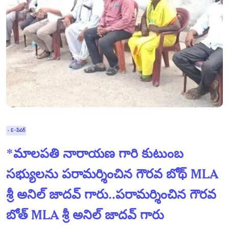
- E-పేపర్
*మాలపతి నారాయణ గారి కుటుంబ
సభ్యులను పరామర్శించిన గౌరవ బోథ్ MLA
శ్రీ అనిల్ జాదవ్ గారు..పరామర్శించిన గౌరవ
బోత్ MLA శ్రీ అనిల్ జాదవ్ గారు