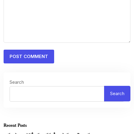
Search
Search
Recent Posts