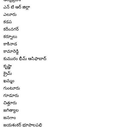
ఎన్ టి ఆర్ జిల్లా
ఎలూరు
కడప
కరీంనగర్
కర్నూలు
కాకినాడ
కామారెడ్డి
కుమురం భీమ్ ఆసిఫాబాద్
కృష్ణా
క్రైమ్
ఖమ్మం
గుంటూరు
గూడూరు
చిత్తూరు
జగిత్యాల
జనగాం
జయశంకర్ భూపాలపల్లి