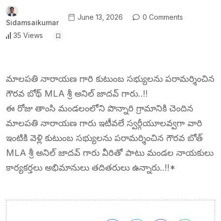
June 13, 2026
0 Comments
Sidamsaikumar
35 Views
మాలపతి నారాయణ గారి కుటుంబ సభ్యులను పరామర్శించిన
గౌరవ బోథ్ MLA శ్రీ అనిల్ జాదవ్ గారు..!!
ఈ రోజు తాంసి మండలంలోని పొన్నారి గ్రామానికి చెందిన
మాలపతి నారాయణ గారు ఇటీవలే స్వర్గీయూలవ్వగా వారి
ఇంటికి వెళ్లి కుటుంబ సభ్యులను పరామర్శించిన గౌరవ బోత్
MLA శ్రీ అనిల్ జాదవ్ గారు వీరితో పాటు మండల నాయకులు
కార్యకర్తలు అభిమానులు తదితరులు ఉన్నారు..!!*