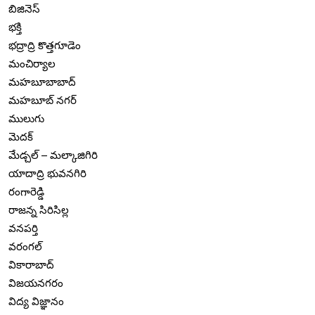
బిజినెస్
భక్తి
భద్రాద్రి కొత్తగూడెం
మంచిర్యాల
మహబూబాబాద్
మహబూబ్ నగర్
ములుగు
మెదక్
మేడ్చల్ – మల్కాజిగిరి
యాదాద్రి భువనగిరి
రంగారెడ్డి
రాజన్న సిరిసిల్ల
వనపర్తి
వరంగల్
వికారాబాద్
విజయనగరం
విద్య విజ్ఞానం