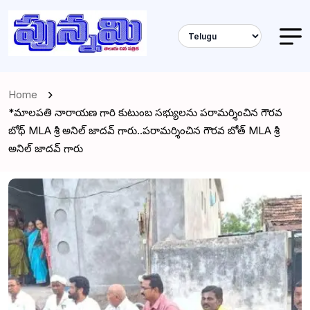
Home
*మాలపతి నారాయణ గారి కుటుంబ సభ్యులను పరామర్శించిన గౌరవ
బోథ్ MLA శ్రీ అనిల్ జాదవ్ గారు..పరామర్శించిన గౌరవ బోత్ MLA శ్రీ
అనిల్ జాదవ్ గారు