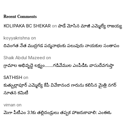
Recent Comments
KOLIPAKA BC SHEKAR
on
పాడే మోసిన మాజీ ఎమ్మెల్యే రాజయ్య
koyyakrishna
on
దివంగత నేత ముద్రగడ పద్మనాభంకు పలువురు నాయకుల సంతాపం
Shaik Abdul Mazeed
on
గ్రామాల అభివృద్దె లక్ష్యం…….గడివేముల ఎంపీడీఓ వాసుదేవగుప్తా
SATHISH
on
కుత్బుల్లాపూర్ ఎమ్మెల్యే కేపీ వివేకానంద గారును కలిసిన మైత్రి నగర్
నూతన కమిటీ
viman
on
మెగా పీటీఎం 3.1కు తల్లిదండ్రులు తప్పక హాజరుకావాలి: ఎంఈఓ