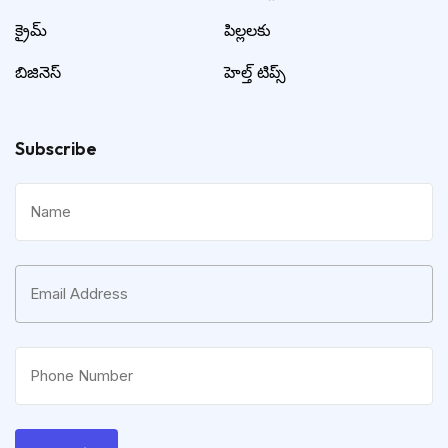
క్రైమ్
పిల్లలకు
బిజినెస్
హెల్త్ టిప్స్
Subscribe