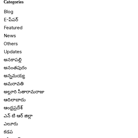
Categories
Blog
E-పేపర్
Featured
News
Others
Updates
అనకాపల్లి
అనంతపురం
అన్నమయ్య
అమరావతి
అల్లూరి సీతారామరాజు
ఆదిలాబాదు
ఆంధ్రప్రదేశ్
ఎన్ టి ఆర్ జిల్లా
ఎలూరు
కడప