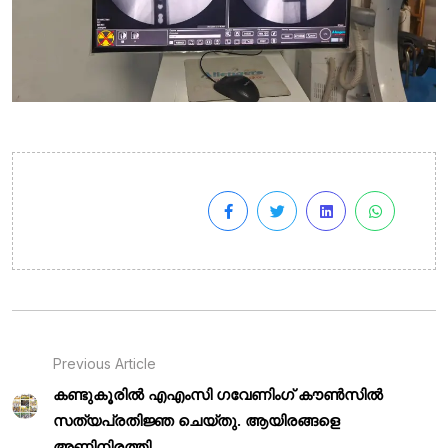
Previous Article
കണ്ടുകൂരിൽ എഎംസി ഗവേണിംഗ് കൗൺസിൽ
സത്യപ്രതിജ്ഞ ചെയ്തു. ആയിരങ്ങളെ
അണിനിരത്തി...