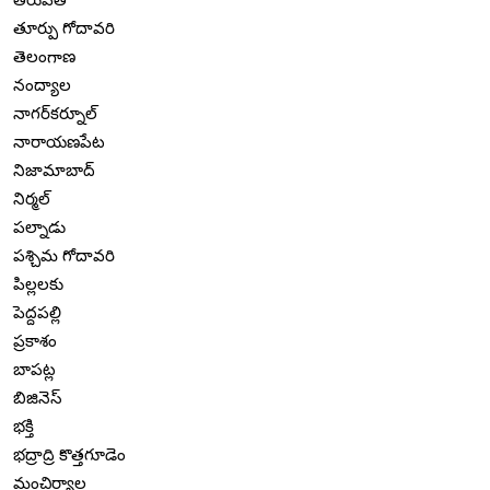
తూర్పు గోదావరి
తెలంగాణ
నంద్యాల
నాగర్‌కర్నూల్
నారాయణపేట
నిజామాబాద్
నిర్మల్
పల్నాడు
పశ్చిమ గోదావరి
పిల్లలకు
పెద్దపల్లి
ప్రకాశం
బాపట్ల
బిజినెస్
భక్తి
భద్రాద్రి కొత్తగూడెం
మంచిర్యాల