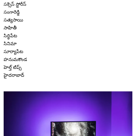
సక్సెస్ స్టోరీస్
సంగారెడ్డి
సత్యసాయి
సాహితీ
సిద్ధిపేట
సినిమా
సూర్యాపేట
హనుమకొండ
హెల్త్ టిప్స్
హైదరాబాద్