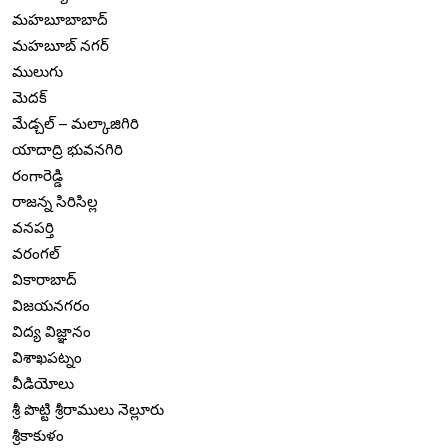
మహబూబాబాద్
మహబూబ్ నగర్
ములుగు
మెదక్
మేడ్చల్ – మల్కాజిగిరి
యాదాద్రి భువనగిరి
రంగారెడ్డి
రాజన్న సిరిసిల్ల
వనపర్తి
వరంగల్
వికారాబాద్
విజయనగరం
విద్య విజ్ఞానం
విశాఖపట్నం
వీడియోలు
శ్రీ పొట్టి శ్రీరాములు నెల్లూరు
శ్రీకాకుళం