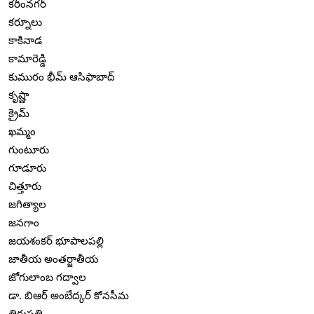
కరీంనగర్
కర్నూలు
కాకినాడ
కామారెడ్డి
కుమురం భీమ్ ఆసిఫాబాద్
కృష్ణా
క్రైమ్
ఖమ్మం
గుంటూరు
గూడూరు
చిత్తూరు
జగిత్యాల
జనగాం
జయశంకర్ భూపాలపల్లి
జాతీయ అంతర్జాతీయ
జోగులాంబ గద్వాల
డా. బిఆర్ అంబేద్కర్ కోనసీమ
తిరుపతి