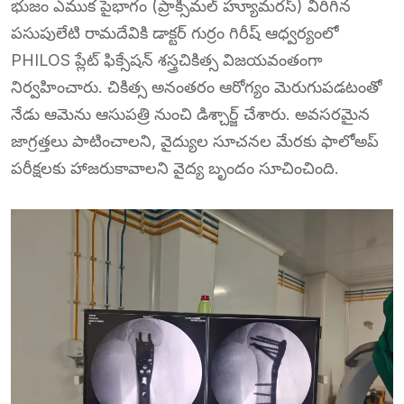
భుజం ఎముక పైభాగం (ప్రాక్సిమల్ హ్యూమరస్) విరిగిన
పసుపులేటి రామదేవికి డాక్టర్ గుర్రం గిరీష్ ఆధ్వర్యంలో
PHILOS ప్లేట్ ఫిక్సేషన్ శస్త్రచికిత్స విజయవంతంగా
నిర్వహించారు. చికిత్స అనంతరం ఆరోగ్యం మెరుగుపడటంతో
నేడు ఆమెను ఆసుపత్రి నుంచి డిశ్చార్జ్ చేశారు. అవసరమైన
జాగ్రత్తలు పాటించాలని, వైద్యుల సూచనల మేరకు ఫాలోఅప్
పరీక్షలకు హాజరుకావాలని వైద్య బృందం సూచించింది.