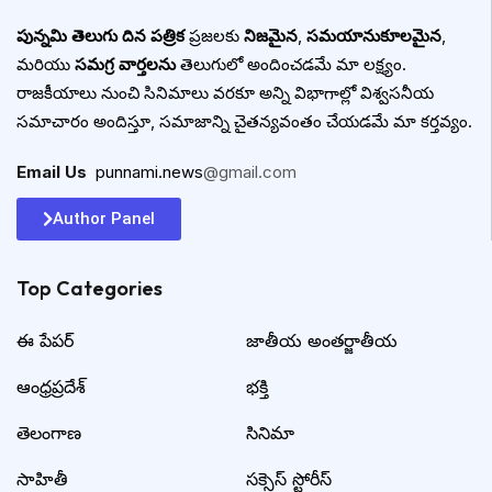
పున్నమి తెలుగు దిన పత్రిక
ప్రజలకు
నిజమైన
,
సమయానుకూలమైన
,
మరియు
సమగ్ర వార్తలను
తెలుగులో అందించడమే మా లక్ష్యం.
రాజకీయాలు నుంచి సినిమాలు వరకూ అన్ని విభాగాల్లో విశ్వసనీయ
సమాచారం అందిస్తూ, సమాజాన్ని చైతన్యవంతం చేయడమే మా కర్తవ్యం.
Email Us
:
punnami.news
@gmail.com
Author Panel
Top Categories​
ఈ పేపర్
జాతీయ అంతర్జాతీయ
ఆంధ్రప్రదేశ్
భక్తి
తెలంగాణ
సినిమా
సాహితీ
సక్సెస్ స్టోరీస్