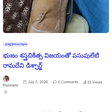
- శ్రీ పొట్టి శ్రీరాములు నెల్లూరు
భుజం శస్త్రచికిత్స విజయంతో పసుపులేటి
రామదేవి డిశ్చార్జ్
July 5, 2026
0 Comments
33 Views
Punnami