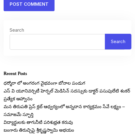
Search
Search
Recent Posts
ధర్మోరా లో అంగరంగ వైభవంగా బోనాల పండుగ
ఎస్ వి యూనివర్సిటీ హెర్బల్ మెడిసిన్ సదస్సుకు డాక్టర్ పసుపులేటి శంకర్
ప్రత్యేక ఆహ్వానం
మన తిరుపతి ప్రెస్ క్లబ్ ఆధ్వర్యంలో అన్నదాన కార్యక్రమం సేవే లక్ష్యం –
సమాజమే స్ఫూర్తి
విద్యార్థులకు తాగునీటి పరిశుభ్రత కరువు
బంగారు తిరుచ్చిపై శ్రీకృష్ణస్వామి అభయం