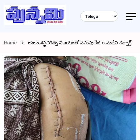
Home
భుజం శస్త్రచికిత్స విజయంతో పసుపులేటి రామదేవి డిశ్చార్జ్