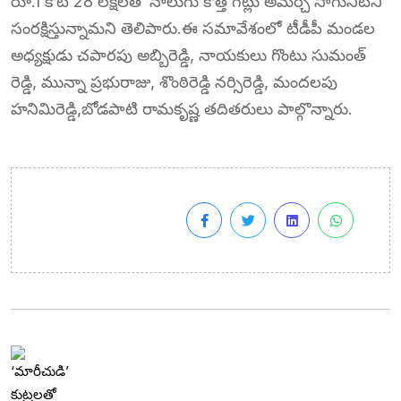
రూ.1 కోటి 28 లక్షలతో నాలుగు కొత్త గేట్లు అమర్చి సాగునీటిని
సంరక్షిస్తున్నామని తెలిపారు.ఈ సమావేశంలో టీడీపీ మండల
అధ్యక్షుడు చపారపు అబ్బిరెడ్డి, నాయకులు గొంటు సుమంత్
రెడ్డి, మున్నా ప్రభురాజు, శొంఠిరెడ్డి నర్సిరెడ్డి, మందలపు
హనిమిరెడ్డి,బోడపాటి రామకృష్ణ తదితరులు పాల్గొన్నారు.