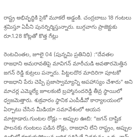
రాష్ట్ర అభివృద్ధికి సైకో మూకలే అడ్డంకి. చంద్రబాబు 18 గంటలు
శ్రమిస్తూ ఏపీని పునర్నిర్మిస్తున్నారు. బుగ్గవాగు ప్రాజెక్టుకు
రూ.1.28 కోట్లతో కొత్త గేట్లు
రెంటచింతల, జూలై 04 (పున్నమి ప్రతినిధి) :“దేవతల
రాజధాని అమరావతిపై మావిగన్ మారీచుడి అవతారమెత్తిన
జగన్ రెడ్డి కుట్రలు పన్నారు. పిట్టలదొర మాదిరిగా పూటకో
రాజధాని పేరు చెప్పి ప్రజాస్వామ్యాన్ని అపహాస్యం చేశారు” అని
మాచర్ల ఎమ్మెల్యే జూలకంటి బ్రహ్మానందరెడ్డి తీవ్ర స్థాయిలో
ధ్వజమెత్తారు. శుక్రవారం స్థానిక ఎంపీడీవో కార్యాలయంలో
ఏర్పాటు చేసిన మీడియా సమావేశంలో ఆయన
మాట్లాడారు.గుంటల రోడ్లు – అప్పుల ఊబి: “జగన్ దాష్టిక
పాలనకు గుంటలు పడిన రోడ్లు, రాజధాని లేని రాష్ట్రం, అప్పుల
ఊబిలో కూరుకుపోయిన ఆర్థిక పరిస్థితే నిదర్శనం. ఒక్క చాన్స్