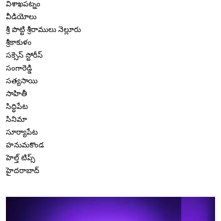
విశాఖపట్నం
వీడియోలు
శ్రీ పొట్టి శ్రీరాములు నెల్లూరు
శ్రీకాకుళం
సక్సెస్ స్టోరీస్
సంగారెడ్డి
సత్యసాయి
సాహితీ
సిద్ధిపేట
సినిమా
సూర్యాపేట
హనుమకొండ
హెల్త్ టిప్స్
హైదరాబాద్