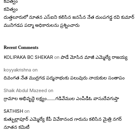
కవిత్వం
కవిత్వం
దుత్తలూరులో నూతన ఎస్‌ఐని కలిసిన జనసేన నేత దుంపగడ్డ రవి కుమార్
మునిగడప పద్మా అధికారులను ప్రశ్నించారు
Recent Comments
KOLIPAKA BC SHEKAR
on
పాడే మోసిన మాజీ ఎమ్మెల్యే రాజయ్య
koyyakrishna
on
దివంగత నేత ముద్రగడ పద్మనాభంకు పలువురు నాయకుల సంతాపం
Shaik Abdul Mazeed
on
గ్రామాల అభివృద్దె లక్ష్యం…….గడివేముల ఎంపీడీఓ వాసుదేవగుప్తా
SATHISH
on
కుత్బుల్లాపూర్ ఎమ్మెల్యే కేపీ వివేకానంద గారును కలిసిన మైత్రి నగర్
నూతన కమిటీ