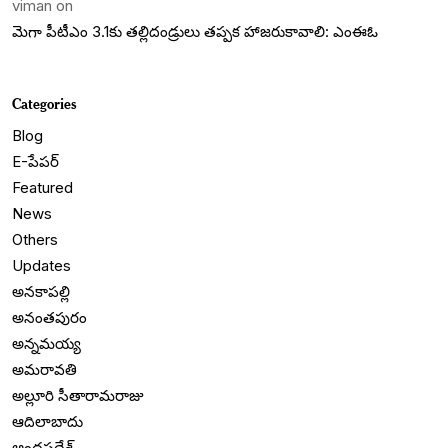
viman
on
మెగా పీటీఎం 3.1కు తల్లిదండ్రులు తప్పక హాజరుకావాలి: ఎంఈఓ
Categories
Blog
E-పేపర్
Featured
News
Others
Updates
అనకాపల్లి
అనంతపురం
అన్నమయ్య
అమరావతి
అల్లూరి సీతారామరాజు
ఆదిలాబాదు
ఆంధ్రప్రదేశ్