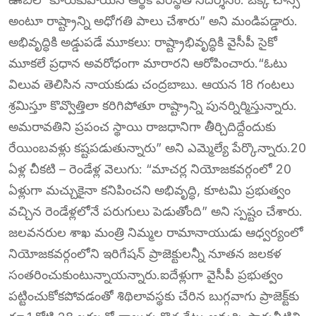
అంటూ రాష్ట్రాన్ని అధోగతి పాలు చేశారు” అని మండిపడ్డారు.
అభివృద్ధికి అడ్డుపడే మూకలు: రాష్ట్రాభివృద్ధికి వైసీపీ సైకో
మూకలే ప్రధాన అవరోధంగా మారారని ఆరోపించారు.“ఓటు
విలువ తెలిసిన నాయకుడు చంద్రబాబు. ఆయన 18 గంటలు
శ్రమిస్తూ కొవ్వొత్తిలా కరిగిపోతూ రాష్ట్రాన్ని పునర్నిర్మిస్తున్నారు.
అమరావతిని ప్రపంచ స్థాయి రాజధానిగా తీర్చిదిద్దేందుకు
రేయింబవళ్లు కష్టపడుతున్నారు” అని ఎమ్మెల్యే పేర్కొన్నారు.20
ఏళ్ల చీకటి – రెండేళ్ల వెలుగు: “మాచర్ల నియోజకవర్గంలో 20
ఏళ్లుగా మచ్చుకైనా కనిపించని అభివృద్ధి, కూటమి ప్రభుత్వం
వచ్చిన రెండేళ్లలోనే పరుగులు పెడుతోంది” అని స్పష్టం చేశారు.
జలవనరుల శాఖ మంత్రి నిమ్మల రామానాయుడు ఆధ్వర్యంలో
నియోజకవర్గంలోని ఇరిగేషన్ ప్రాజెక్టులన్నీ నూతన జలకళ
సంతరించుకుంటున్నాయన్నారు.ఐదేళ్లుగా వైసీపీ ప్రభుత్వం
పట్టించుకోకపోవడంతో శిథిలావస్థకు చేరిన బుగ్గవాగు ప్రాజెక్ట్‌కు