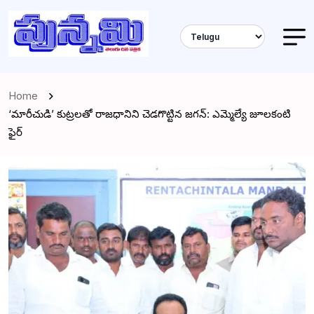
Home
‘మారీచుడి’ కుట్రలతో రాజధానిని చెడగొట్టిన జగన్: ఎమ్మెల్యే జూలకంటి
ఫైర్