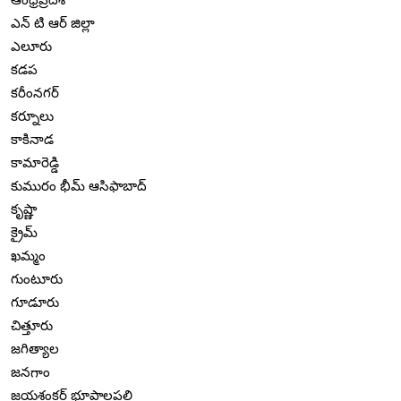
ఎన్ టి ఆర్ జిల్లా
ఎలూరు
కడప
కరీంనగర్
కర్నూలు
కాకినాడ
కామారెడ్డి
కుమురం భీమ్ ఆసిఫాబాద్
కృష్ణా
క్రైమ్
ఖమ్మం
గుంటూరు
గూడూరు
చిత్తూరు
జగిత్యాల
జనగాం
జయశంకర్ భూపాలపల్లి