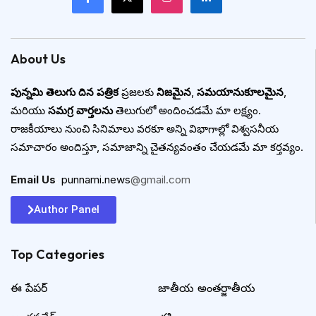
About Us
పున్నమి తెలుగు దిన పత్రిక
ప్రజలకు
నిజమైన
,
సమయానుకూలమైన
,
మరియు
సమగ్ర వార్తలను
తెలుగులో అందించడమే మా లక్ష్యం.
రాజకీయాలు నుంచి సినిమాలు వరకూ అన్ని విభాగాల్లో విశ్వసనీయ
సమాచారం అందిస్తూ, సమాజాన్ని చైతన్యవంతం చేయడమే మా కర్తవ్యం.
Email Us
:
punnami.news
@gmail.com
Author Panel
Top Categories​
ఈ పేపర్
జాతీయ అంతర్జాతీయ