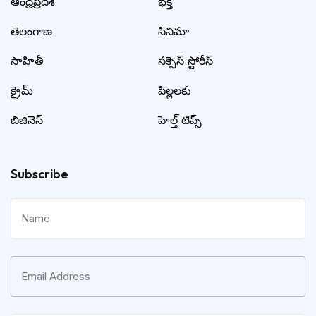
ఆంధ్రప్రదేశ్
భక్తి
తెలంగాణ
సినిమా
సాహితీ
సక్సెస్ స్టోరీస్
క్రైమ్
పిల్లలకు
బిజినెస్
హెల్త్ టిప్స్
Subscribe