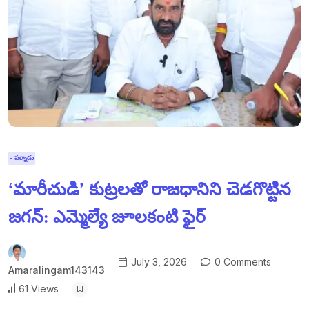
- పల్నాడు
‘మారీచుడి’ కుట్రలతో రాజధానిని చెడగొట్టిన
జగన్: ఎమ్మెల్యే జూలకంటి ఫైర్
July 3, 2026
0 Comments
Amaralingam143143
61 Views