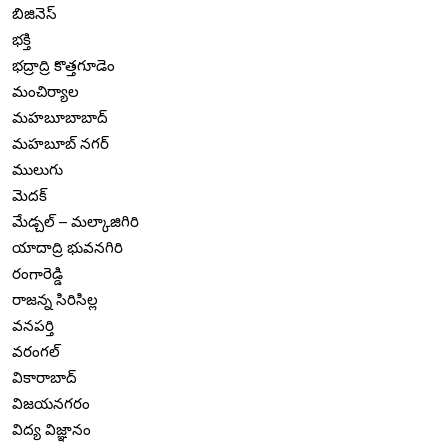
బిజినెస్
భక్తి
భద్రాద్రి కొత్తగూడెం
మంచిర్యాల
మహబూబాబాద్
మహబూబ్ నగర్
ములుగు
మెదక్
మేడ్చల్ – మల్కాజిగిరి
యాదాద్రి భువనగిరి
రంగారెడ్డి
రాజన్న సిరిసిల్ల
వనపర్తి
వరంగల్
వికారాబాద్
విజయనగరం
విద్య విజ్ఞానం