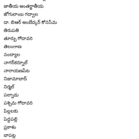
జాతీయ అంతర్జాతీయ
జోగులాంబ గద్వాల
డా. బిఆర్ అంబేద్కర్ కోనసీమ
తిరుపతి
తూర్పు గోదావరి
తెలంగాణ
నంద్యాల
నాగర్‌కర్నూల్
నారాయణపేట
నిజామాబాద్
నిర్మల్
పల్నాడు
పశ్చిమ గోదావరి
పిల్లలకు
పెద్దపల్లి
ప్రకాశం
బాపట్ల