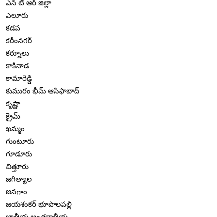
ఎన్ టి ఆర్ జిల్లా
ఎలూరు
కడప
కరీంనగర్
కర్నూలు
కాకినాడ
కామారెడ్డి
కుమురం భీమ్ ఆసిఫాబాద్
కృష్ణా
క్రైమ్
ఖమ్మం
గుంటూరు
గూడూరు
చిత్తూరు
జగిత్యాల
జనగాం
జయశంకర్ భూపాలపల్లి
జాతీయ అంతర్జాతీయ