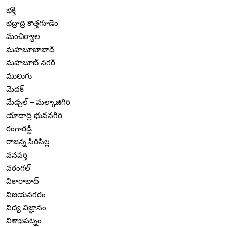
భక్తి
భద్రాద్రి కొత్తగూడెం
మంచిర్యాల
మహబూబాబాద్
మహబూబ్ నగర్
ములుగు
మెదక్
మేడ్చల్ – మల్కాజిగిరి
యాదాద్రి భువనగిరి
రంగారెడ్డి
రాజన్న సిరిసిల్ల
వనపర్తి
వరంగల్
వికారాబాద్
విజయనగరం
విద్య విజ్ఞానం
విశాఖపట్నం