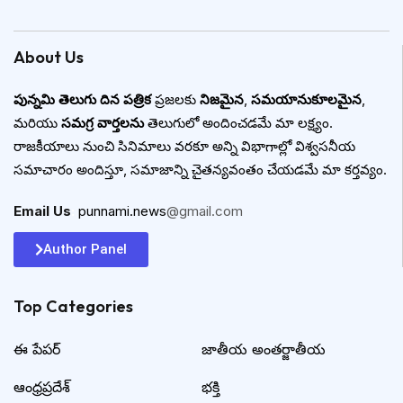
About Us
పున్నమి తెలుగు దిన పత్రిక
ప్రజలకు
నిజమైన
,
సమయానుకూలమైన
,
మరియు
సమగ్ర వార్తలను
తెలుగులో అందించడమే మా లక్ష్యం.
రాజకీయాలు నుంచి సినిమాలు వరకూ అన్ని విభాగాల్లో విశ్వసనీయ
సమాచారం అందిస్తూ, సమాజాన్ని చైతన్యవంతం చేయడమే మా కర్తవ్యం.
Email Us
:
punnami.news
@gmail.com
Author Panel
Top Categories​
ఈ పేపర్
జాతీయ అంతర్జాతీయ
ఆంధ్రప్రదేశ్
భక్తి