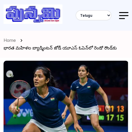
Home
భారత మహిళల బ్యాడ్మింటన్ జోడీ యూఎస్ ఓపెన్‌లో రెండో రౌండ్‌కు