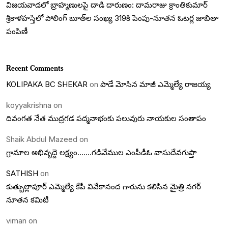
విజయవాడలో బ్రాహ్మణులపై దాడి దారుణం: దామరాజు క్రాంతికుమార్
శ్రీకాళహస్తిలో పోలింగ్ బూత్‌ల సంఖ్య 319కి పెంపు-నూతన ఓటర్ల జాబితా
పంపిణీ
Recent Comments
KOLIPAKA BC SHEKAR
on
పాడే మోసిన మాజీ ఎమ్మెల్యే రాజయ్య
koyyakrishna
on
దివంగత నేత ముద్రగడ పద్మనాభంకు పలువురు నాయకుల సంతాపం
Shaik Abdul Mazeed
on
గ్రామాల అభివృద్దె లక్ష్యం…….గడివేముల ఎంపీడీఓ వాసుదేవగుప్తా
SATHISH
on
కుత్బుల్లాపూర్ ఎమ్మెల్యే కేపీ వివేకానంద గారును కలిసిన మైత్రి నగర్
నూతన కమిటీ
viman
on