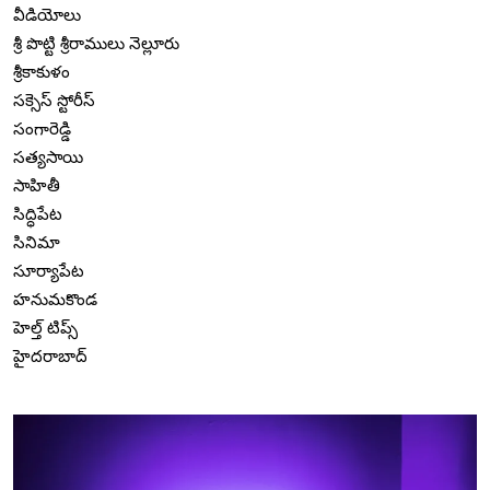
వీడియోలు
శ్రీ పొట్టి శ్రీరాములు నెల్లూరు
శ్రీకాకుళం
సక్సెస్ స్టోరీస్
సంగారెడ్డి
సత్యసాయి
సాహితీ
సిద్ధిపేట
సినిమా
సూర్యాపేట
హనుమకొండ
హెల్త్ టిప్స్
హైదరాబాద్