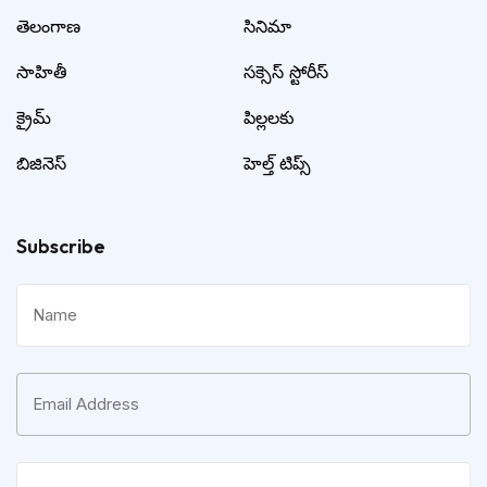
తెలంగాణ
సినిమా
సాహితీ
సక్సెస్ స్టోరీస్
క్రైమ్
పిల్లలకు
బిజినెస్
హెల్త్ టిప్స్
Subscribe