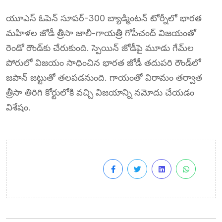
యూఎస్ ఓపెన్ సూపర్-300 బ్యాడ్మింటన్ టోర్నీలో భారత
మహిళల జోడీ త్రీసా జాలీ-గాయత్రీ గోపీచంద్ విజయంతో
రెండో రౌండ్‌కు చేరుకుంది. స్పెయిన్ జోడీపై మూడు గేమ్‌ల
పోరులో విజయం సాధించిన భారత జోడీ తదుపరి రౌండ్‌లో
జపాన్ జట్టుతో తలపడనుంది. గాయంతో విరామం తర్వాత
త్రీసా తిరిగి కోర్టులోకి వచ్చి విజయాన్ని నమోదు చేయడం
విశేషం.