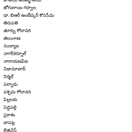
జోగులాంబ గద్వాల
డా. బిఆర్ అంబేద్కర్ కోనసీమ
తిరుపతి
తూర్పు గోదావరి
తెలంగాణ
నంద్యాల
నాగర్‌కర్నూల్
నారాయణపేట
నిజామాబాద్
నిర్మల్
పల్నాడు
పశ్చిమ గోదావరి
పిల్లలకు
పెద్దపల్లి
ప్రకాశం
బాపట్ల
బిజినెస్