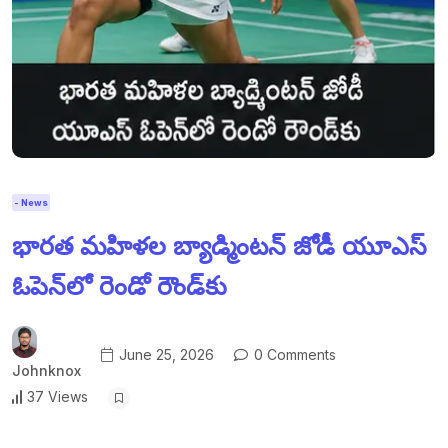
- News
భారత మహిళల బ్యాడ్మింటన్ జోడీ యూఎస్
ఓపెన్‌లో రెండో రౌండ్‌కు
June 25, 2026
0 Comments
Johnknox
37 Views