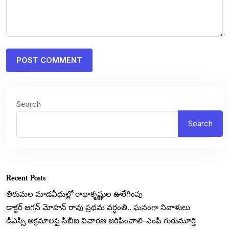
Search
Search
Recent Posts
తిరుమల మాడవీధుల్లో రాధాకృష్ణుల ఊరేగింపు
డాక్టర్ జగన్ మోహన్ రావు ప్రథమ వర్ధంతి.. ఘనంగా నివాళులు
డీఎస్సీ అక్రమాలపై సీబీఐ విచారణ జరిపించాలి-ఎంపీ గురుమూర్తి