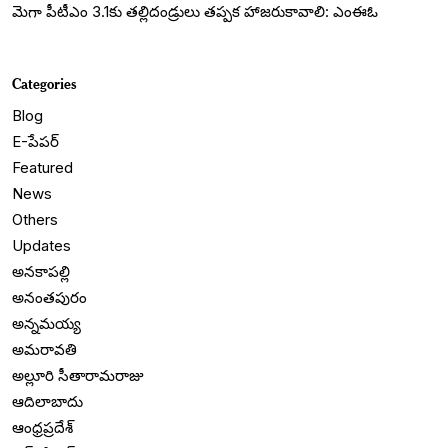
మెగా పీటీఎం 3.1కు తల్లిదండ్రులు తప్పక హాజరుకావాలి: ఎంఈఓ
Categories
Blog
E-పేపర్
Featured
News
Others
Updates
అనకాపల్లి
అనంతపురం
అన్నమయ్య
అమరావతి
అల్లూరి సీతారామరాజు
ఆదిలాబాదు
ఆంధ్రప్రదేశ్