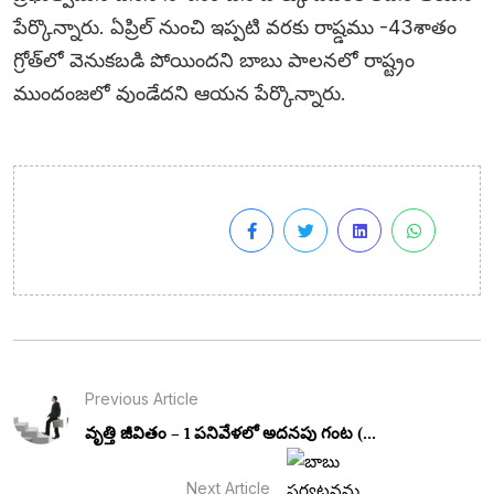
పేర్కొన్నారు. ఏప్రిల్‌ నుంచి ఇప్పటి వరకు రాష్డము -43శాతం
గ్రోత్‌లో వెనుకబడి పోయిందని బాబు పాలనలో రాష్ట్రం
ముందంజలో వుండేదని ఆయన పేర్కొన్నారు.
Previous Article
వృత్తి జీవితం – 1 పనివేళలో అదనపు గంట (...
Next Article