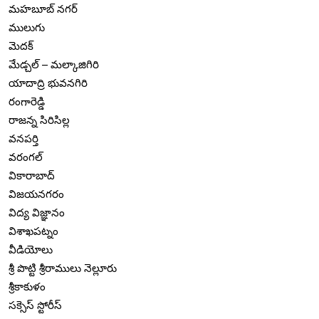
మహబూబ్ నగర్
ములుగు
మెదక్
మేడ్చల్ – మల్కాజిగిరి
యాదాద్రి భువనగిరి
రంగారెడ్డి
రాజన్న సిరిసిల్ల
వనపర్తి
వరంగల్
వికారాబాద్
విజయనగరం
విద్య విజ్ఞానం
విశాఖపట్నం
వీడియోలు
శ్రీ పొట్టి శ్రీరాములు నెల్లూరు
శ్రీకాకుళం
సక్సెస్ స్టోరీస్