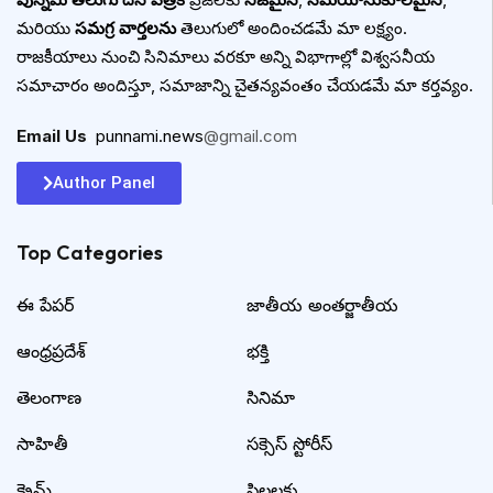
మరియు
సమగ్ర వార్తలను
తెలుగులో అందించడమే మా లక్ష్యం.
రాజకీయాలు నుంచి సినిమాలు వరకూ అన్ని విభాగాల్లో విశ్వసనీయ
సమాచారం అందిస్తూ, సమాజాన్ని చైతన్యవంతం చేయడమే మా కర్తవ్యం.
Email Us
:
punnami.news
@gmail.com
Author Panel
Top Categories​
ఈ పేపర్
జాతీయ అంతర్జాతీయ
ఆంధ్రప్రదేశ్
భక్తి
తెలంగాణ
సినిమా
సాహితీ
సక్సెస్ స్టోరీస్
క్రైమ్
పిల్లలకు