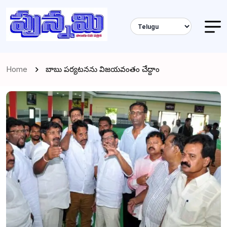
Home
బాబు పర్యటనను విజయవంతం చేద్దాం