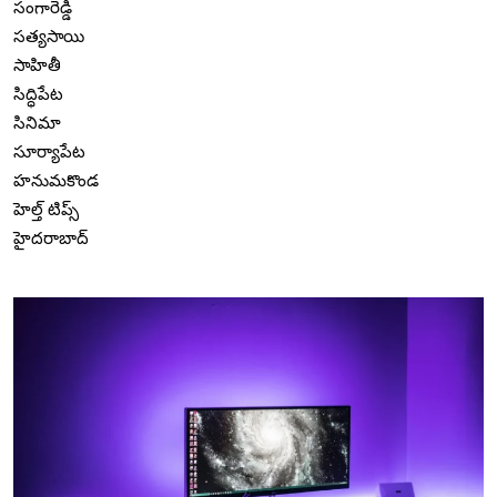
సంగారెడ్డి
సత్యసాయి
సాహితీ
సిద్ధిపేట
సినిమా
సూర్యాపేట
హనుమకొండ
హెల్త్ టిప్స్
హైదరాబాద్