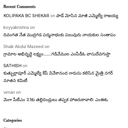
Recent Comments
KOLIPAKA BC SHEKAR
on
పాడే మోసిన మాజీ ఎమ్మెల్యే రాజయ్య
koyyakrishna
on
దివంగత నేత ముద్రగడ పద్మనాభంకు పలువురు నాయకుల సంతాపం
Shaik Abdul Mazeed
on
గ్రామాల అభివృద్దె లక్ష్యం…….గడివేముల ఎంపీడీఓ వాసుదేవగుప్తా
SATHISH
on
కుత్బుల్లాపూర్ ఎమ్మెల్యే కేపీ వివేకానంద గారును కలిసిన మైత్రి నగర్
నూతన కమిటీ
viman
on
మెగా పీటీఎం 3.1కు తల్లిదండ్రులు తప్పక హాజరుకావాలి: ఎంఈఓ
Categories