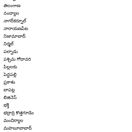
తెలంగాణ
నంద్యాల
నాగర్‌కర్నూల్
నారాయణపేట
నిజామాబాద్
నిర్మల్
పల్నాడు
పశ్చిమ గోదావరి
పిల్లలకు
పెద్దపల్లి
ప్రకాశం
బాపట్ల
బిజినెస్
భక్తి
భద్రాద్రి కొత్తగూడెం
మంచిర్యాల
మహబూబాబాద్