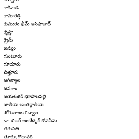
కాకినాడ
కామారెడ్డి
కుమురం భీమ్ ఆసిఫాబాద్
కృష్ణా
క్రైమ్
ఖమ్మం
గుంటూరు
గూడూరు
చిత్తూరు
జగిత్యాల
జనగాం
జయశంకర్ భూపాలపల్లి
జాతీయ అంతర్జాతీయ
జోగులాంబ గద్వాల
డా. బిఆర్ అంబేద్కర్ కోనసీమ
తిరుపతి
తూర్పు గోదావరి