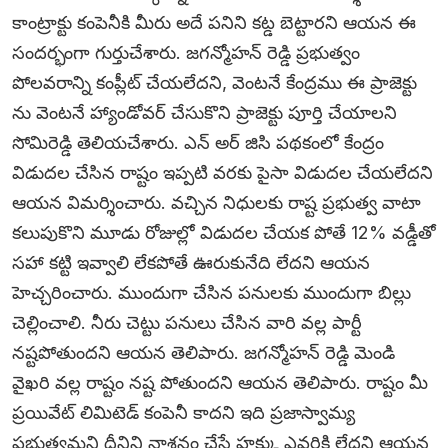
కాంట్రాక్టు కంపెనీకి మీరు అదే పనిని కట్డ బెట్టారని ఆయన ఈ
సందర్భంగా గుర్తుచేశారు. జగన్మోహన్‌ రెడ్డి ప్రభుత్వం
పోలవరాన్ని కంప్లీట్‌ చేయలేదని, వెంటనే కేంద్రము ఈ ప్రాజెక్టు
ను వెంటనే హ్యాండోవర్‌ చేసుకొని ప్రాజెక్టు పూర్తి చేయాలని
సోమిరెడ్డి తెలియచేశారు. ఎన్‌ అర్‌ జిసి పథకంలో కేంద్రం
విడుదల చేసిన రాష్టం ఇప్పటి వరకు పైసా విడుదల చేయలేదని
ఆయన విమర్శించారు. వచ్చిన నిధులకు రాష్ట ప్రభుత్వ వాటా
కలుపుకొని మూడు రోజుల్లో విడుదల చేయక పోతే 12% వడ్డీతో
సహా కట్టి ఇవ్వాలి లేకపోతే ఊరుకునేది లేదని ఆయన
హెచ్చరించారు. ముందుగా చేసిన పనులకు ముందుగా బిల్లు
చెల్లించాలి. నీరు చెట్టు పనులు చేసిన వారి వల్ల పార్టీ
నష్టపోతుందని ఆయన తెలిపారు. జగన్మోహన్‌ రెడ్డి మెండి
వైఖరి వల్ల రాష్టం నష్ట పోతుందని ఆయన తెలిపారు. రాష్టం మీ
ప్రయివేట్‌ లిమిటెడ్‌ కంపెనీ కాదని ఇది ప్రజాస్వామ్య
ప్రభుత్వమని దీనిని నాశనం చేసే హక్కు ఎవరికి లేదని ఆయన