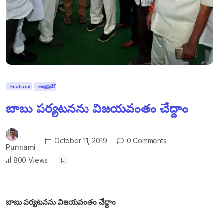
- Featured
- ఆంధ్రప్రదేశ్
బాబు పర్యటనను విజయవంతం చేద్దాం
October 11, 2019
0 Comments
Punnami
800 Views
బాబు పర్యటనను విజయవంతం చేద్దాం