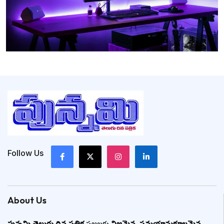
Follow Us
About Us
పున్నమి తెలుగు దిన పత్రిక
ప్రజలకు
నిజమైన
,
సమయానుకూలమైన
,