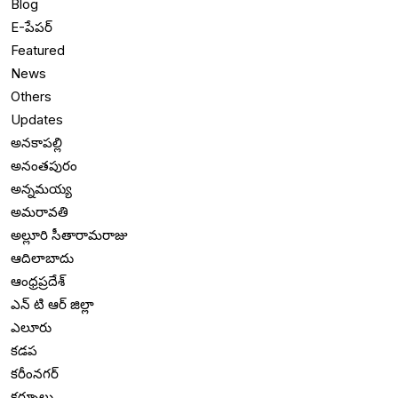
Blog
E-పేపర్
Featured
News
Others
Updates
అనకాపల్లి
అనంతపురం
అన్నమయ్య
అమరావతి
అల్లూరి సీతారామరాజు
ఆదిలాబాదు
ఆంధ్రప్రదేశ్
ఎన్ టి ఆర్ జిల్లా
ఎలూరు
కడప
కరీంనగర్
కర్నూలు