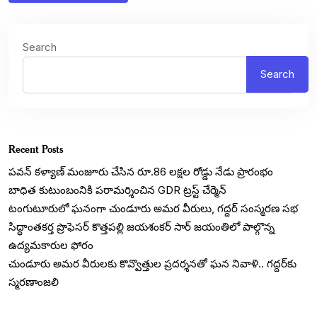
Search
Search
Recent Posts
పవన్ కళ్యాణ్ మంజూరు చేసిన రూ.86 లక్షల రోడ్డు నేడు ప్రారంభం
బాధిత కుటుంబంనికి పరామర్శించిన GDR ట్రస్ట్ చేర్మెన్
టంగుటూరులో ఘనంగా చుండూరు అమర వీరులు, గద్దర్ సంస్మరణ సభ
సిద్ధాంతకర్త ప్రొఫెసర్ కొత్తపల్లి జయశంకర్ సార్ జయంతిలో పాల్గొన్న
ఉద్యమకారుల ఫోరం
చుండూరు అమర వీరులకు కొవ్వొత్తుల ప్రదర్శనతో ఘన నివాళి.. గద్దర్‌కు
స్మరణాంజలి