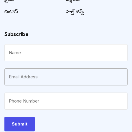
బిజినెస్
హెల్త్ టిప్స్
Subscribe