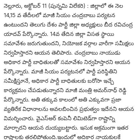
నెల్లూరు, అక్టోబర్‌ 11 (పున్నమి విలేకరి) : జిల్లాలో ఈ నెల
14,15 వ తేదీలలో మాజీ సియం చంద్రబాబు పర్యటన
ఉంటుందని తెలుగు దేశం పార్టీ జిల్లా అధ్యక్షులు బీద రవిచంద్ర
యాదవ్‌ పేర్కొన్నారు. 14వ తేదిన జిల్లా విసత స్థాయి
సమావేశం జరుగుతుందని, నియోజక వర్గాల వారీగా సమీక్షలు
నిర్వహిస్తారని ఆయన తెలిపారు. చంద్రబాబు నాయుడు
అధికార పార్టీ బాధితులతో సమావేశం నిర్వహిస్తారని ఆయన
పేర్కొన్నారు. మాజీ సియం పర్యటనలో పార్టీ పరిస్థితిని
సమీక్షిస్తూనే, అధికార పార్టీ బాధితులకు బరోసా ఇచ్చే
కార్యక్రమం చేపడుతున్నారని మాజీ మంత్రి అమర్‌నాధ్‌ రెడ్డి
పేర్కొన్నారు. అతి తక్కువ కాలంలో అతి ఎక్కువగా ప్రజా
వ్యతిరేక విధానాలను అవలబించిన ప్రభుత్వం ఇదేనని ఆయన
విమర్శించారు. వైఎస్‌అర్‌ కంపెనీ లిమిటెడ్‌గా రాష్టాన్ని
మార్చారని ఆయన దుయ్యబట్టారు. ఇసుక అక్రమంగా ఇతర
రాష్టాలకు తరలిపోతుంది.ఇందులో అదికార నాయకులకే