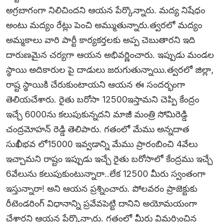
అగ్రబాగంగా నిలిచిందని ఆయన పేర్కొన్నారు. మద్య నిషేధం
అంటు మద్యం రేట్లు పెంచి అమ్ముతున్నారు.త్వరలో మద్యం
అమ్మకాలు వారి పార్టీ కార్యకర్తలకు అప్ప చెబుతారని ఇది
దారుణమైన చర్యగా ఆయన అభివర్ణించారు. ఇప్పుడు మండల
స్థాయి అదికారుల పై దాడులు జరుగుతున్నాయి.త్వరలో జిల్లా,
రాష్ట స్థాయికి చేరుకుంటాయని ఆయన ఈ సందర్భంగా
తెలియచేశారు. రైతు బరోసా 12500ఇస్తామని చెప్పి కేంద్రం
ఇచ్చే 6000ను కలుపుకున్నదని మాజీ మంత్రి సోమిరెడ్డి
చంద్రమోహన్‌ రెడ్డి తెలిపారు. గతంలో మేము అన్నదాత
సుఖీభవ లో15000 ఇవ్వడాన్ని మేము ప్రారంబించి 4వేలు
ఇచ్చామని రాష్టం ఇప్పుడు ఇచ్చే రైతు బరోసాలో కేంద్రము ఇచ్చే
6వేలును కలుపుకుంటున్నారా..లేక 12500 మీరు స్వంతంగా
ఇస్తున్నారా! అని ఆయన ప్రశ్నించారు. పోలవరం ప్రాజెక్టుకు
రీటెండరింగ్‌ విధానాన్ని ప్రవేవపెట్టి దానిని అయోమయంగా
చేశారని ఆయన పేర్కొన్నారు. గతంలో మీరు విమర్శించిన