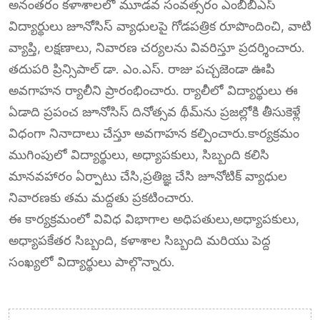
అనంతరం కళాశాలలో మూడవ సంవత్సరం ఎంబీబీఎస్
విద్యార్థులు జూనోసిస్ వ్యాధులపై గోడపత్రిక రూపొందించి, వాటి
వ్యాప్తి, లక్షణాలు, నివారణ చర్యలను వివరిస్తూ ప్రదర్శించారు.
తదుపరి ప్రిన్సిపాల్ డా. ఎం.ఎస్. రాజు పచ్చజెండా ఊపి
అవగాహన ర్యాలీని ప్రారంభించారు. ర్యాలీలో విద్యార్థులు ఈ
ఏడాది ప్రపంచ జూనోసిస్ దినోత్సవ థీమ్‌ను ప్రజల్లోకి తీసుకెళ్లే
విధంగా నినాదాలు చేస్తూ అవగాహన కల్పించారు.కార్యక్రమం
ముగింపులో విద్యార్థులు, అధ్యాపకులు, సిబ్బంది కలిసి
మానవహారం ఏర్పాటు చేసి,ప్రతిజ్ఞ చేసి జూనోటిక్ వ్యాధుల
నివారణకు తమ మద్దతు ప్రకటించారు.
ఈ కార్యక్రమంలో వివిధ విభాగాల అధిపతులు,అధ్యాపకులు,
అధ్యాపకేతర సిబ్బంది, కళాశాల సిబ్బంది మరియు పెద్ద
సంఖ్యలో విద్యార్థులు పాల్గొన్నారు.