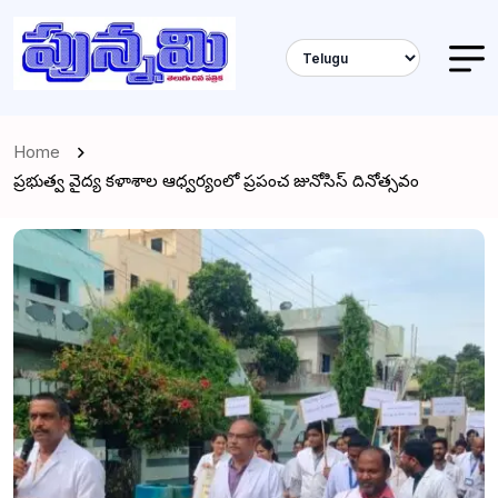
Home
ప్రభుత్వ వైద్య కళాశాల ఆధ్వర్యంలో ప్రపంచ జునోసిస్ దినోత్సవం