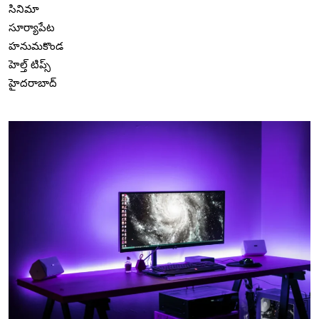
సినిమా
సూర్యాపేట
హనుమకొండ
హెల్త్ టిప్స్
హైదరాబాద్