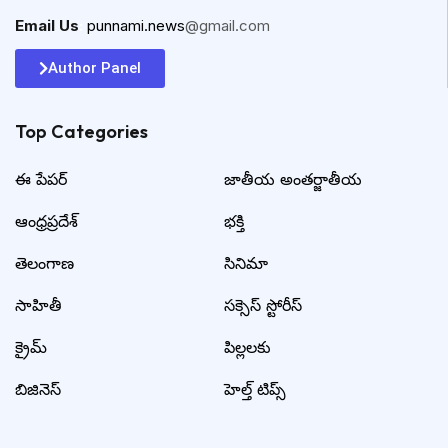
Email Us
:
punnami.news
@gmail.com
Author Panel
Top Categories​
ఈ పేపర్
జాతీయ అంతర్జాతీయ
ఆంధ్రప్రదేశ్
భక్తి
తెలంగాణ
సినిమా
సాహితీ
సక్సెస్ స్టోరీస్
క్రైమ్
పిల్లలకు
బిజినెస్
హెల్త్ టిప్స్