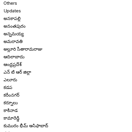
Others
Updates
అనకాపల్లి
అనంతపురం
అన్నమయ్య
అమరావతి
అల్లూరి సీతారామరాజు
ఆదిలాబాదు
ఆంధ్రప్రదేశ్
ఎన్ టి ఆర్ జిల్లా
ఎలూరు
కడప
కరీంనగర్
కర్నూలు
కాకినాడ
కామారెడ్డి
కుమురం భీమ్ ఆసిఫాబాద్