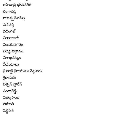
యాదాద్రి భువనగిరి
రంగారెడ్డి
రాజన్న సిరిసిల్ల
వనపర్తి
వరంగల్
వికారాబాద్
విజయనగరం
విద్య విజ్ఞానం
విశాఖపట్నం
వీడియోలు
శ్రీ పొట్టి శ్రీరాములు నెల్లూరు
శ్రీకాకుళం
సక్సెస్ స్టోరీస్
సంగారెడ్డి
సత్యసాయి
సాహితీ
సిద్ధిపేట