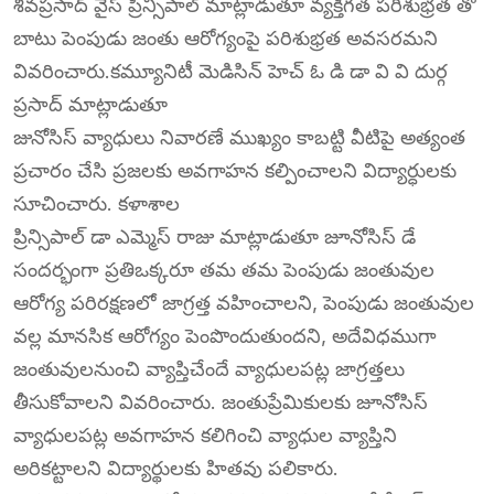
శివప్రసాద్ వైస్ ప్రిన్సిపాల్ మాట్లాడుతూ వ్యక్తిగత పరిశుభ్రత తో
బాటు పెంపుడు జంతు ఆరోగ్యంపై పరిశుభ్రత అవసరమని
వివరించారు.కమ్యూనిటీ మెడిసిన్ హెచ్ ఓ డి డా వి వి దుర్గ
ప్రసాద్ మాట్లాడుతూ
జునోసిస్ వ్యాధులు నివారణే ముఖ్యం కాబట్టి వీటిపై అత్యంత
ప్రచారం చేసి ప్రజలకు అవగాహన కల్పించాలని విద్యార్ధులకు
సూచించారు. కళాశాల
ప్రిన్సిపాల్ డా ఎమ్మెస్ రాజు మాట్లాడుతూ జూనోసిస్ డే
సందర్భంగా ప్రతిఒక్కరూ తమ తమ పెంపుడు జంతువుల
ఆరోగ్య పరిరక్షణలో జాగ్రత్త వహించాలని, పెంపుడు జంతువుల
వల్ల మానసిక ఆరోగ్యం పెంపొందుతుందని, అదేవిధముగా
జంతువులనుంచి వ్యాప్తిచేందే వ్యాధులపట్ల జాగ్రత్తలు
తీసుకోవాలని వివరించారు. జంతుప్రేమికులకు జూనోసిస్
వ్యాధులపట్ల అవగాహన కలిగించి వ్యాధుల వ్యాప్తిని
అరికట్టాలని విద్యార్థులకు హితవు పలికారు.