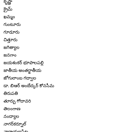
కృష్ణా
క్రైమ్
ఖమ్మం
గుంటూరు
గూడూరు
చిత్తూరు
జగిత్యాల
జనగాం
జయశంకర్ భూపాలపల్లి
జాతీయ అంతర్జాతీయ
జోగులాంబ గద్వాల
డా. బిఆర్ అంబేద్కర్ కోనసీమ
తిరుపతి
తూర్పు గోదావరి
తెలంగాణ
నంద్యాల
నాగర్‌కర్నూల్
నారాయణపేట