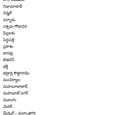
నిజామాబాద్
నిర్మల్
పల్నాడు
పశ్చిమ గోదావరి
పిల్లలకు
పెద్దపల్లి
ప్రకాశం
బాపట్ల
బిజినెస్
భక్తి
భద్రాద్రి కొత్తగూడెం
మంచిర్యాల
మహబూబాబాద్
మహబూబ్ నగర్
ములుగు
మెదక్
మేడ్చల్ – మల్కాజిగిరి