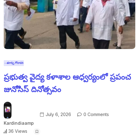
- తూర్పు గోదావరి
ప్రభుత్వ వైద్య కళాశాల ఆధ్వర్యంలో ప్రపంచ
జునోసిస్ దినోత్సవం
July 6, 2026
0 Comments
Kardindiaamp
36 Views