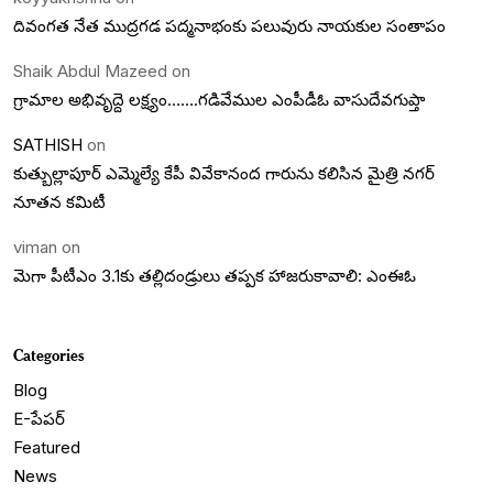
దివంగత నేత ముద్రగడ పద్మనాభంకు పలువురు నాయకుల సంతాపం
Shaik Abdul Mazeed
on
గ్రామాల అభివృద్దె లక్ష్యం…….గడివేముల ఎంపీడీఓ వాసుదేవగుప్తా
SATHISH
on
కుత్బుల్లాపూర్ ఎమ్మెల్యే కేపీ వివేకానంద గారును కలిసిన మైత్రి నగర్
నూతన కమిటీ
viman
on
మెగా పీటీఎం 3.1కు తల్లిదండ్రులు తప్పక హాజరుకావాలి: ఎంఈఓ
Categories
Blog
E-పేపర్
Featured
News