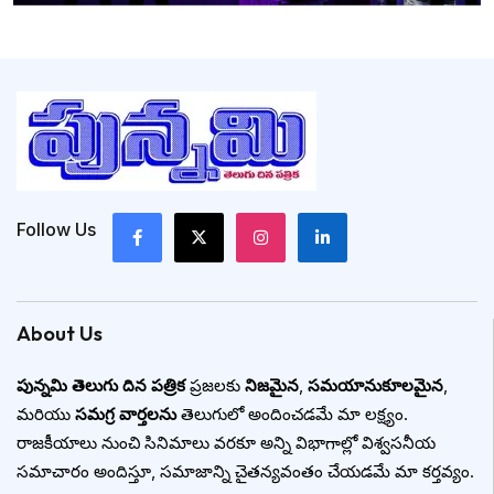
Follow Us
About Us
పున్నమి తెలుగు దిన పత్రిక
ప్రజలకు
నిజమైన
,
సమయానుకూలమైన
,
మరియు
సమగ్ర వార్తలను
తెలుగులో అందించడమే మా లక్ష్యం.
రాజకీయాలు నుంచి సినిమాలు వరకూ అన్ని విభాగాల్లో విశ్వసనీయ
సమాచారం అందిస్తూ, సమాజాన్ని చైతన్యవంతం చేయడమే మా కర్తవ్యం.