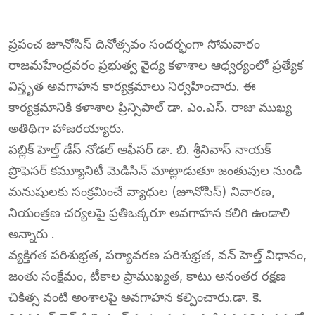
ప్రపంచ జూనోసిస్ దినోత్సవం సందర్భంగా సోమవారం
రాజమహేంద్రవరం ప్రభుత్వ వైద్య కళాశాల ఆధ్వర్యంలో ప్రత్యేక
విస్తృత అవగాహన కార్యక్రమాలు నిర్వహించారు. ఈ
కార్యక్రమానికి కళాశాల ప్రిన్సిపాల్ డా. ఎం.ఎస్. రాజు ముఖ్య
అతిథిగా హాజరయ్యారు.
పబ్లిక్ హెల్త్ డేస్ నోడల్ ఆఫీసర్ డా. బి. శ్రీనివాస్ నాయక్
ప్రొఫెసర్ కమ్యూనిటీ మెడిసిన్ మాట్లాడుతూ జంతువుల నుండి
మనుషులకు సంక్రమించే వ్యాధుల (జూనోసిస్) నివారణ,
నియంత్రణ చర్యలపై ప్రతిఒక్కరూ అవగాహన కలిగి ఉండాలి
అన్నారు .
వ్యక్తిగత పరిశుభ్రత, పర్యావరణ పరిశుభ్రత, వన్ హెల్త్ విధానం,
జంతు సంక్షేమం, టీకాల ప్రాముఖ్యత, కాటు అనంతర రక్షణ
చికిత్స వంటి అంశాలపై అవగాహన కల్పించారు.డా. కె.