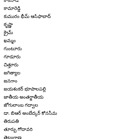
కాకినాడ
కామారెడ్డి
కుమురం భీమ్ ఆసిఫాబాద్
కృష్ణా
క్రైమ్
ఖమ్మం
గుంటూరు
గూడూరు
చిత్తూరు
జగిత్యాల
జనగాం
జయశంకర్ భూపాలపల్లి
జాతీయ అంతర్జాతీయ
జోగులాంబ గద్వాల
డా. బిఆర్ అంబేద్కర్ కోనసీమ
తిరుపతి
తూర్పు గోదావరి
తెలంగాణ