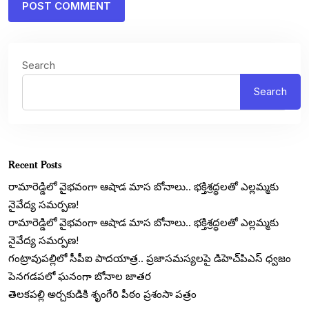
Search
Search
Recent Posts
రామారెడ్డిలో వైభవంగా ఆషాడ మాస బోనాలు.. భక్తిశ్రద్ధలతో ఎల్లమ్మకు
నైవేద్య సమర్పణ!
రామారెడ్డిలో వైభవంగా ఆషాడ మాస బోనాలు.. భక్తిశ్రద్ధలతో ఎల్లమ్మకు
నైవేద్య సమర్పణ!
గంట్రావుపల్లిలో సీపీఐ పాదయాత్ర.. ప్రజాసమస్యలపై డిహెచ్‌పిఎస్ ధ్వజం
పెనగడపలో ఘనంగా బోనాల జాతర
తెలకపల్లి అర్చకుడికి శృంగేరి పీఠం ప్రశంసా పత్రం