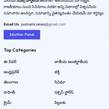
మరియు
సమగ్ర వార్తలను
తెలుగులో అందించడమే మా లక్ష్యం.
రాజకీయాలు నుంచి సినిమాలు వరకూ అన్ని విభాగాల్లో విశ్వసనీయ
సమాచారం అందిస్తూ, సమాజాన్ని చైతన్యవంతం చేయడమే మా కర్తవ్యం.
Email Us
:
punnami.news
@gmail.com
Author Panel
Top Categories​
ఈ పేపర్
జాతీయ అంతర్జాతీయ
ఆంధ్రప్రదేశ్
భక్తి
తెలంగాణ
సినిమా
సాహితీ
సక్సెస్ స్టోరీస్
క్రైమ్
పిల్లలకు