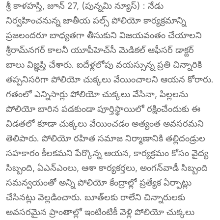
శ్రీ కాళహస్తి, జూన్ 27, (పున్నమి న్యూస్) : నేడు
నిర్వహించనున్న జాతీయ పల్స్ పోలియో కార్యక్రమాన్ని
ప్రజలందరూ బాధ్యతగా తీసుకుని విజయవంతం చేయాలని
శ్రీరామ్‌నగర్ కాలనీ యూపీహెచ్‌సీ మెడికల్ ఆఫీసర్ డాక్టర్
బాలు విజ్ఞప్తి చేశారు. ఐదేళ్లలోపు వయస్సున్న ప్రతి చిన్నారికి
తప్పనిసరిగా పోలియో చుక్కలు వేయించాలని ఆయన కోరారు.
గతంలో ఎన్నిసార్లు పోలియో చుక్కలు వేసినా, పిల్లలను
పోలియో బారిన పడకుండా పూర్తిస్థాయిలో రక్షించేందుకు ఈ
విడతలో కూడా చుక్కలు వేయించడం అత్యంత అవసరమని
తెలిపారు. పోలియో రహిత సమాజ నిర్మాణానికి తల్లిదండ్రుల
సహకారం కీలకమని పేర్కొన్న ఆయన, కార్యక్రమం కోసం వైద్య
సిబ్బంది, ఏఎన్‌ఎంలు, ఆశా కార్యకర్తలు, అంగన్‌వాడీ సిబ్బంది
సమన్వయంతో అన్ని పోలియో కేంద్రాల్లో ప్రత్యేక ఏర్పాట్లు
చేసినట్లు వెల్లడించారు. బూత్‌లకు రాలేని చిన్నారులకు
అవసరమైన ప్రాంతాల్లో ఇంటింటికీ వెళ్లి పోలియో చుక్కలు