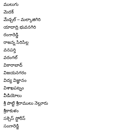
ములుగు
మెదక్
మేడ్చల్ – మల్కాజిగిరి
యాదాద్రి భువనగిరి
రంగారెడ్డి
రాజన్న సిరిసిల్ల
వనపర్తి
వరంగల్
వికారాబాద్
విజయనగరం
విద్య విజ్ఞానం
విశాఖపట్నం
వీడియోలు
శ్రీ పొట్టి శ్రీరాములు నెల్లూరు
శ్రీకాకుళం
సక్సెస్ స్టోరీస్
సంగారెడ్డి