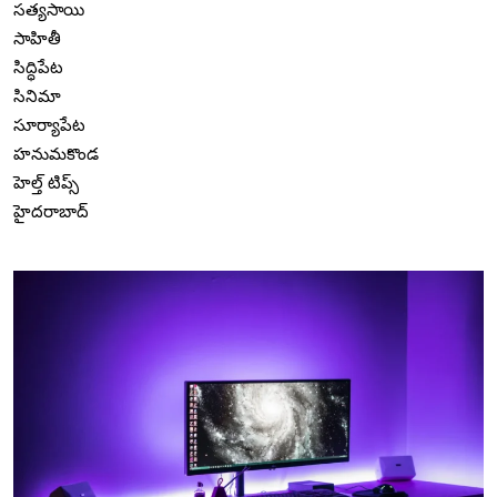
సత్యసాయి
సాహితీ
సిద్ధిపేట
సినిమా
సూర్యాపేట
హనుమకొండ
హెల్త్ టిప్స్
హైదరాబాద్