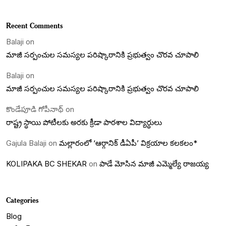
Recent Comments
Balaji
on
మాజీ సర్పంచుల సమస్యల పరిష్కారానికి ప్రభుత్వం చొరవ చూపాలి
Balaji
on
మాజీ సర్పంచుల సమస్యల పరిష్కారానికి ప్రభుత్వం చొరవ చూపాలి
కొండేపూడి గోపీనాథ్
on
రాష్ట్ర స్ధాయి పోటీలకు అరకు క్రీడా పాఠశాల విద్యార్ధులు
Gajula Balaji
on
మల్లారంలో ‘ఆర్గానిక్ డీఏపీ’ విక్రయాల కలకలం*
KOLIPAKA BC SHEKAR
on
పాడే మోసిన మాజీ ఎమ్మెల్యే రాజయ్య
Categories
Blog