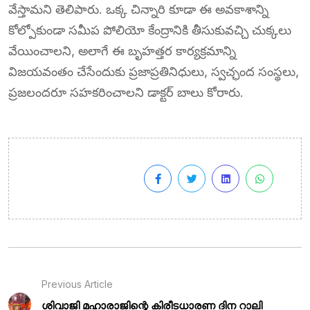
వేస్తామని తెలిపారు. ఒక్క చిన్నారి కూడా ఈ అవకాశాన్ని
కోల్పోకుండా సమీప పోలియో కేంద్రానికి తీసుకువచ్చి చుక్కలు
వేయించాలని, అలాగే ఈ బృహత్తర కార్యక్రమాన్ని
విజయవంతం చేసేందుకు ప్రజాప్రతినిధులు, స్వచ్ఛంద సంస్థలు,
ప్రజలందరూ సహకరించాలని డాక్టర్ బాలు కోరారు.
Previous Article
ശിവാജി മഹാരാജിന്റെ കിരീടധാരണ ദിന റാലി