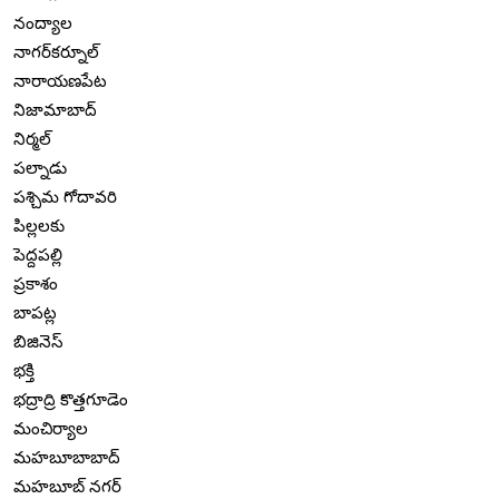
నంద్యాల
నాగర్‌కర్నూల్
నారాయణపేట
నిజామాబాద్
నిర్మల్
పల్నాడు
పశ్చిమ గోదావరి
పిల్లలకు
పెద్దపల్లి
ప్రకాశం
బాపట్ల
బిజినెస్
భక్తి
భద్రాద్రి కొత్తగూడెం
మంచిర్యాల
మహబూబాబాద్
మహబూబ్ నగర్