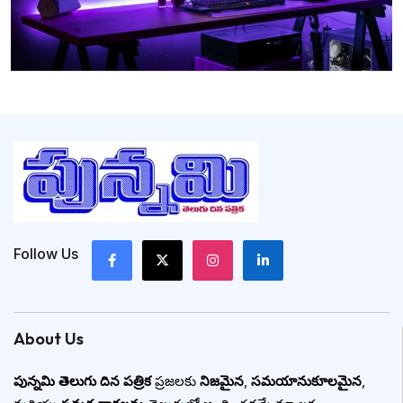
Follow Us
About Us
పున్నమి తెలుగు దిన పత్రిక
ప్రజలకు
నిజమైన
,
సమయానుకూలమైన
,