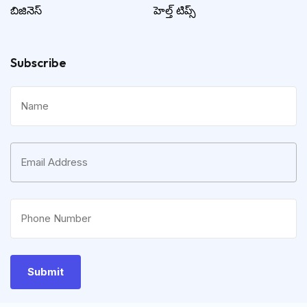
బిజినెస్
హెల్త్ టిప్స్
Subscribe