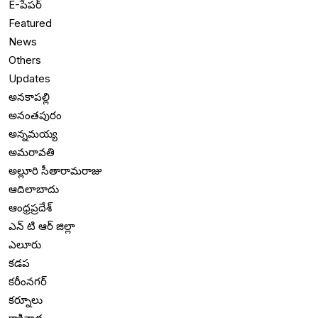
E-పేపర్
Featured
News
Others
Updates
అనకాపల్లి
అనంతపురం
అన్నమయ్య
అమరావతి
అల్లూరి సీతారామరాజు
ఆదిలాబాదు
ఆంధ్రప్రదేశ్
ఎన్ టి ఆర్ జిల్లా
ఎలూరు
కడప
కరీంనగర్
కర్నూలు