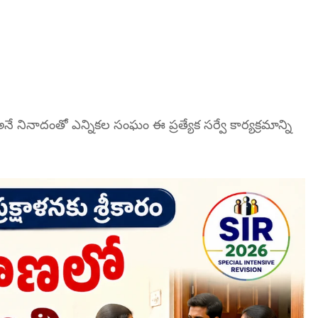
 నినాదంతో ఎన్నికల సంఘం ఈ ప్రత్యేక సర్వే కార్యక్రమాన్ని