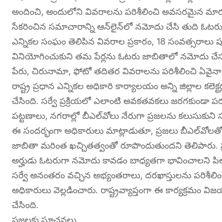
అందించి, అందులోని వివరాలను పరిశీలించి అవసరమైన మా
సేకరించిన సమాచారాన్ని ఆన్‌లైన్‌లో నమోదు చేసి తుది ఓటరు జ
ఎన్నికల సంఘం తెలిపిన వివరాల ప్రకారం, 18 సంవత్సరాలు ప
వినియోగించుకుని తమ పేర్లను ఓటరు జాబితాలో నమోదు చేస
పేరు, చిరునామా, ఫోటో తదితర వివరాలను పరిశీలించి ఏవైనా 
రాష్ట్ర ప్రధాన ఎన్నికల అధికారి కార్యాలయం అన్ని జిల్లాల కలెక్ట
చేసింది. సర్వే ప్రక్రియలో ఎలాంటి అవకతవకలు జరగకుండా పర్
పట్టణాలు, నగరాల్లో బీఎల్‌వోలు నేరుగా ప్రజలను కలుసుకుని 
ఈ సందర్భంగా అధికారులు మాట్లాడుతూ, ప్రజలు బీఎల్‌వోల
జాబితా మరింత ఖచ్చితత్వంతో రూపొందుతుందని తెలిపారు. ప్
అర్హుడు ఓటరుగా నమోదు కావడం బాధ్యతగా భావించాలని పిల
సర్వే అనంతరం వచ్చిన అభ్యంతరాలు, దరఖాస్తులను పరిశీలిం
అధికారులు వెల్లడించారు. రాష్ట్రవ్యాప్తంగా ఈ కార్యక్రమం వ
చేసింది.
ప్రజలకు సూచనలు