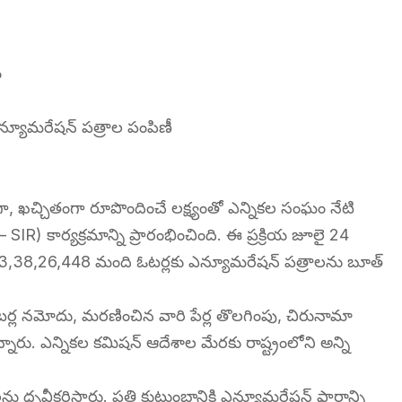
ం
ఎన్యూమరేషన్ పత్రాల పంపిణీ
 ఖచ్చితంగా రూపొందించే లక్ష్యంతో ఎన్నికల సంఘం నేటి
 SIR) కార్యక్రమాన్ని ప్రారంభించింది. ఈ ప్రక్రియ జూలై 24
న్న 3,38,26,448 మంది ఓటర్లకు ఎన్యూమరేషన్ పత్రాలను బూత్
త ఓటర్ల నమోదు, మరణించిన వారి పేర్ల తొలగింపు, చిరునామా
ు. ఎన్నికల కమిషన్ ఆదేశాల మేరకు రాష్ట్రంలోని అన్ని
ాలను ధృవీకరిస్తారు. ప్రతి కుటుంబానికి ఎన్యూమరేషన్ ఫారాన్ని