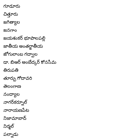
గూడూరు
చిత్తూరు
జగిత్యాల
జనగాం
జయశంకర్ భూపాలపల్లి
జాతీయ అంతర్జాతీయ
జోగులాంబ గద్వాల
డా. బిఆర్ అంబేద్కర్ కోనసీమ
తిరుపతి
తూర్పు గోదావరి
తెలంగాణ
నంద్యాల
నాగర్‌కర్నూల్
నారాయణపేట
నిజామాబాద్
నిర్మల్
పల్నాడు