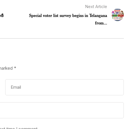
Next Article
ാർ
Special voter list survey begins in Telangana
from...
 marked
*
next time I comment.