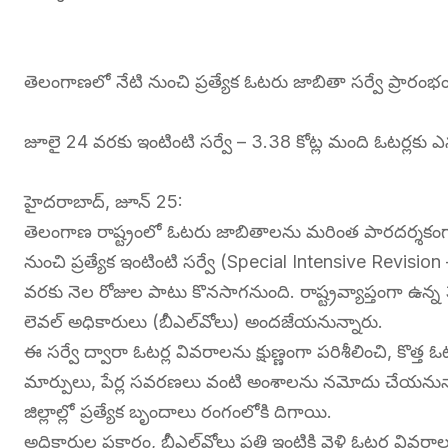
తెలంగాణలో నేటి నుంచి ప్రత్యేక ఓటరు జాబితా సర్వే ప్రారంభ
జూలై 24 వరకు ఇంటింటి సర్వే – 3.38 కోట్ల మంది ఓటర్లకు 
హైదరాబాద్, జూన్ 25:
తెలంగాణ రాష్ట్రంలో ఓటరు జాబితాలను మరింత పారదర్శకంగా,
నుంచి ప్రత్యేక ఇంటింటి సర్వే (Special Intensive Revision –
వరకు నెల రోజుల పాటు కొనసాగనుంది. రాష్ట్రవ్యాప్తంగా ఉ
లెవల్ అధికారులు (బీఎల్‌వోలు) అందజేయనున్నారు.
ఈ సర్వే ద్వారా ఓటర్ల వివరాలను క్షుణ్ణంగా పరిశీలించి, కొత్
మార్పులు, పేర్ల సవరణలు వంటి అంశాలను నమోదు చేయనున్నార
జిల్లాల్లో ప్రత్యేక బృందాలు రంగంలోకి దిగాయి.
అధికారుల ప్రకారం, బీఎల్‌వోలు ప్రతి ఇంటికి వెళ్లి ఓటర్ల వివర