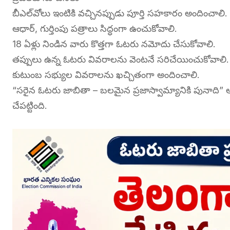
బీఎల్‌వోలు ఇంటికి వచ్చినప్పుడు పూర్తి సహకారం అందించాలి.
ఆధార్, గుర్తింపు పత్రాలు సిద్ధంగా ఉంచుకోవాలి.
18 ఏళ్లు నిండిన వారు కొత్తగా ఓటరు నమోదు చేసుకోవాలి.
తప్పులు ఉన్న ఓటరు వివరాలను వెంటనే సరిచేయించుకోవాలి.
కుటుంబ సభ్యుల వివరాలను ఖచ్చితంగా అందించాలి.
“సరైన ఓటరు జాబితా – బలమైన ప్రజాస్వామ్యానికి పునాది” అనే
చేపట్టింది.