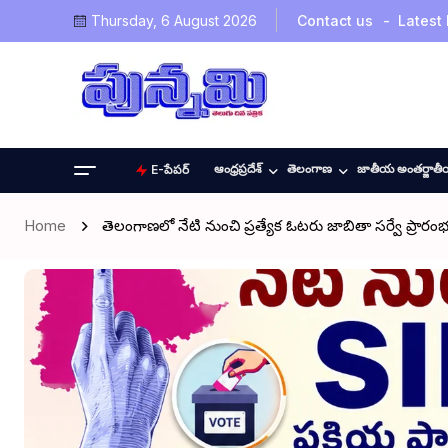
Thursday, 6 August 2026
Contact us
Latest
ఆంధ్రప్రదేశ్
తెలంగాణ
జాతీయ అంతర్జాత
E-పేపర్
Home
తెలంగాణలో నేటి నుంచి ప్రత్యేక ఓటరు జాబితా సర్వే ప్రారం