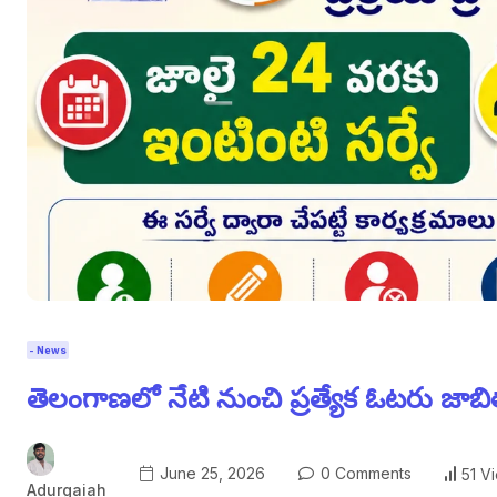
- News
తెలంగాణలో నేటి నుంచి ప్రత్యేక ఓటరు జాబిత
June 25, 2026
0 Comments
51 V
Adurgaiah