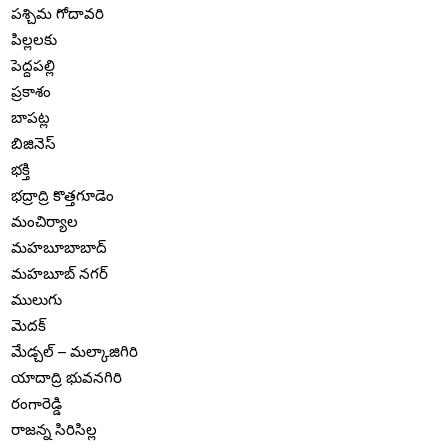
పశ్చిమ గోదావరి
పిల్లలకు
పెద్దపల్లి
ప్రకాశం
బాపట్ల
బిజినెస్
భక్తి
భద్రాద్రి కొత్తగూడెం
మంచిర్యాల
మహబూబాబాద్
మహబూబ్ నగర్
ములుగు
మెదక్
మేడ్చల్ – మల్కాజిగిరి
యాదాద్రి భువనగిరి
రంగారెడ్డి
రాజన్న సిరిసిల్ల