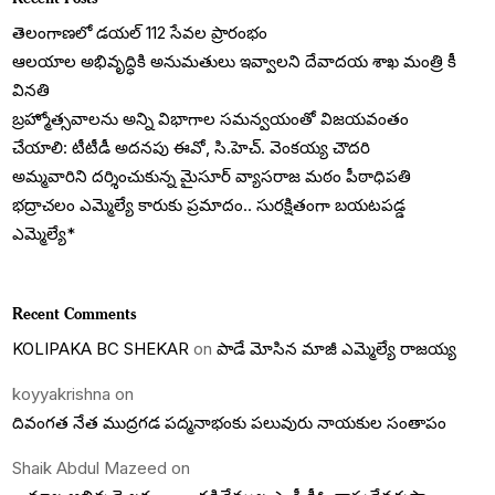
తెలంగాణలో డయల్‌ 112 సేవల ప్రారంభం
ఆలయాల అభివృద్ధికి అనుమతులు ఇవ్వాలని దేవాదయ శాఖ మంత్రి కీ
వినతి
బ్రహ్మోత్సవాలను అన్ని విభాగాల సమన్వయంతో విజయవంతం
చేయాలి: టీటీడీ అదనపు ఈవో, సి.హెచ్. వెంకయ్య చౌదరి
అమ్మవారిని దర్శించుకున్న మైసూర్ వ్యాసరాజ మఠం పీఠాధిపతి
భద్రాచలం ఎమ్మెల్యే కారుకు ప్రమాదం.. సురక్షితంగా బయటపడ్డ
ఎమ్మెల్యే*
Recent Comments
KOLIPAKA BC SHEKAR
on
పాడే మోసిన మాజీ ఎమ్మెల్యే రాజయ్య
koyyakrishna
on
దివంగత నేత ముద్రగడ పద్మనాభంకు పలువురు నాయకుల సంతాపం
Shaik Abdul Mazeed
on