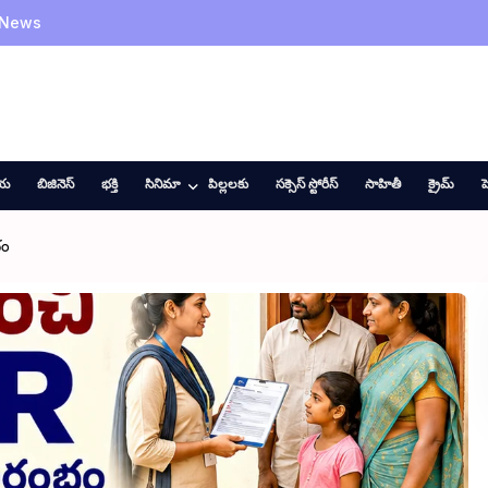
 News
ీయ
బిజినెస్
భక్తి
సినిమా
పిల్లలకు
సక్సెస్ స్టోరీస్
సాహితీ
క్రైమ్
హ
భం