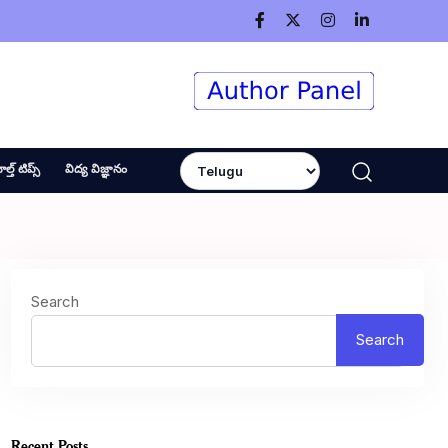
ెల్త్ టిప్స్
విద్య విజ్ఞానం
Search
Search
Recent Posts