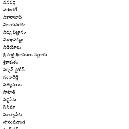
వనపర్తి
వరంగల్
వికారాబాద్
విజయనగరం
విద్య విజ్ఞానం
విశాఖపట్నం
వీడియోలు
శ్రీ పొట్టి శ్రీరాములు నెల్లూరు
శ్రీకాకుళం
సక్సెస్ స్టోరీస్
సంగారెడ్డి
సత్యసాయి
సాహితీ
సిద్ధిపేట
సినిమా
సూర్యాపేట
హనుమకొండ