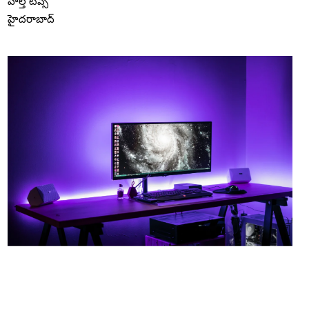
హెల్త్ టిప్స్
హైదరాబాద్