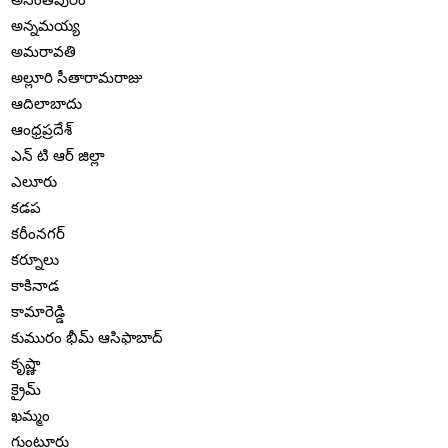
అన్నమయ్య
అమరావతి
అల్లూరి సీతారామరాజు
ఆదిలాబాదు
ఆంధ్రప్రదేశ్
ఎన్ టి ఆర్ జిల్లా
ఎలూరు
కడప
కరీంనగర్
కర్నూలు
కాకినాడ
కామారెడ్డి
కుమురం భీమ్ ఆసిఫాబాద్
కృష్ణా
క్రైమ్
ఖమ్మం
గుంటూరు