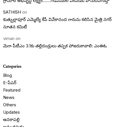
గ్రామాల అభివృద్దె లక్ష్యం…….గడివేముల ఎంపీడీఓ వాసుదేవగుప్తా
SATHISH
on
కుత్బుల్లాపూర్ ఎమ్మెల్యే కేపీ వివేకానంద గారును కలిసిన మైత్రి నగర్
నూతన కమిటీ
viman
on
మెగా పీటీఎం 3.1కు తల్లిదండ్రులు తప్పక హాజరుకావాలి: ఎంఈఓ
Categories
Blog
E-పేపర్
Featured
News
Others
Updates
అనకాపల్లి
అనంతపురం