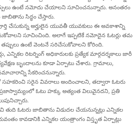
ర్పులు ఉంటే నమోదు చేయాలని సూచించనున్నారు. అనంతరం
ాబితాను సిద్ధం చేస్తారు.
ూర్తి చేసుకున్న అర్హులైన యువతీ యువకులు ఈ అవకాశాన్ని
ుకోవాలని సూచించింది. అలాగే ఇప్పటికే నమోదైన ఓటర్లు తమ
తప్పులు ఉంటే వెంటనే సరిచేసుకోవాలని కోరింది.
ర్లు, ఎన్నికల రిటర్నింగ్ అధికారులకు ప్రత్యేక మార్గదర్శకాలు జారీ
యవేక్షణ బృందాలను కూడా ఏర్పాటు చేశారు. గ్రామాలు,
సమాచారాన్ని సేకరించనున్నారు.
తో సహకరించి సరైన వివరాలు అందించాలని, తద్వారా ఓటరు
రజాస్వామ్యంలో ఓటు హక్కు అత్యంత విలువైనదని, ప్రతి
ుపునిచ్చారు.
చి తుది ఓటరు జాబితాను విడుదల చేయనున్నట్లు ఎన్నికల
ిజయవంతం కావడానికి ఎన్నికల యంత్రాంగం విస్తృత ఏర్పాట్లు