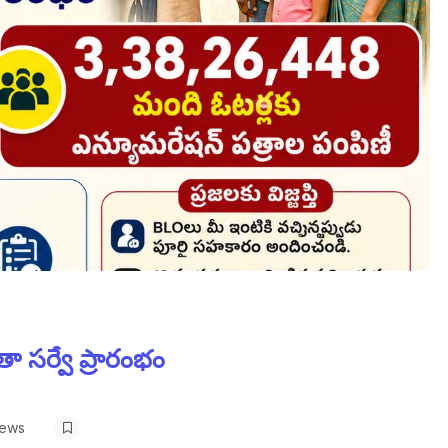
ా సర్వే ప్రారంభం
iews