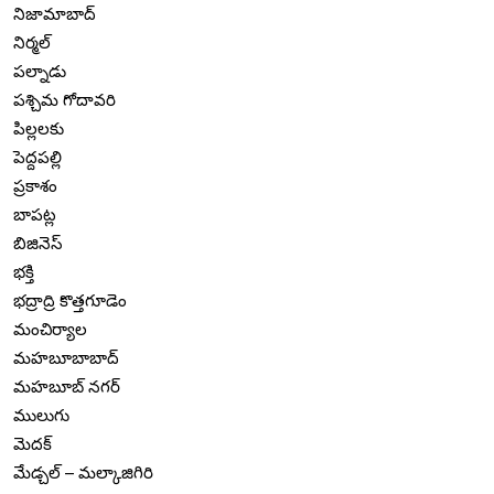
నిజామాబాద్
నిర్మల్
పల్నాడు
పశ్చిమ గోదావరి
పిల్లలకు
పెద్దపల్లి
ప్రకాశం
బాపట్ల
బిజినెస్
భక్తి
భద్రాద్రి కొత్తగూడెం
మంచిర్యాల
మహబూబాబాద్
మహబూబ్ నగర్
ములుగు
మెదక్
మేడ్చల్ – మల్కాజిగిరి