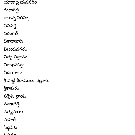
యాదాద్రి భువనగిరి
రంగారెడ్డి
రాజన్న సిరిసిల్ల
వనపర్తి
వరంగల్
వికారాబాద్
విజయనగరం
విద్య విజ్ఞానం
విశాఖపట్నం
వీడియోలు
శ్రీ పొట్టి శ్రీరాములు నెల్లూరు
శ్రీకాకుళం
సక్సెస్ స్టోరీస్
సంగారెడ్డి
సత్యసాయి
సాహితీ
సిద్ధిపేట