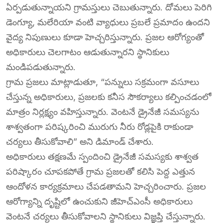
ఏర్పడుతున్నాయని గ్రామస్తులు చెబుతున్నారు. దోమలు పెరిగి
డెంగ్యూ, మలేరియా వంటి వ్యాధులు ప్రబలే ప్రమాదం ఉందని
వైద్య నిపుణులు కూడా హెచ్చరిస్తున్నారు. ప్రజల ఆరోగ్యంతో
అధికారులు చెలగాటం ఆడుతున్నారని స్థానికులు
మండిపడుతున్నారు.
గ్రామ ప్రజలు మాట్లాడుతూ, “పన్నులు సక్రమంగా వసూలు
చేస్తున్న అధికారులు, ప్రజలకు కనీస సౌకర్యాలు కల్పించడంలో
మాత్రం నిర్లక్ష్యం వహిస్తున్నారు. వెంటనే డ్రైనేజీ సమస్యను
శాశ్వతంగా పరిష్కరించి మురుగు నీరు రోడ్లపైకి రాకుండా
చర్యలు తీసుకోవాలి” అని డిమాండ్ చేశారు.
అధికారులు తక్షణమే స్పందించి డ్రైనేజీ సమస్యకు శాశ్వత
పరిష్కారం చూపకపోతే గ్రామ ప్రజలతో కలిసి పెద్ద ఎత్తున
ఆందోళన కార్యక్రమాలు చేపడతామని హెచ్చరించారు. ప్రజల
ఆరోగ్యాన్ని దృష్టిలో ఉంచుకుని జీహెచ్ఎంసీ అధికారులు
వెంటనే చర్యలు తీసుకోవాలని స్థానికులు విజ్ఞప్తి చేస్తున్నారు.