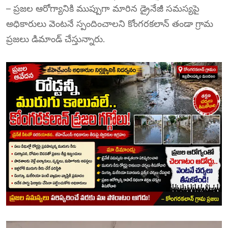
– ప్రజల ఆరోగ్యానికి ముప్పుగా మారిన డ్రైనేజీ సమస్యపై
అధికారులు వెంటనే స్పందించాలని కోంగరకలాన్ తండా గ్రామ
ప్రజలు డిమాండ్ చేస్తున్నారు.