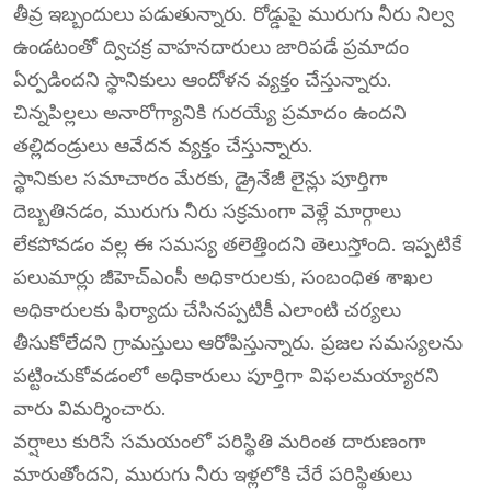
తీవ్ర ఇబ్బందులు పడుతున్నారు. రోడ్డుపై మురుగు నీరు నిల్వ
ఉండటంతో ద్విచక్ర వాహనదారులు జారిపడే ప్రమాదం
ఏర్పడిందని స్థానికులు ఆందోళన వ్యక్తం చేస్తున్నారు.
చిన్నపిల్లలు అనారోగ్యానికి గురయ్యే ప్రమాదం ఉందని
తల్లిదండ్రులు ఆవేదన వ్యక్తం చేస్తున్నారు.
స్థానికుల సమాచారం మేరకు, డ్రైనేజీ లైన్లు పూర్తిగా
దెబ్బతినడం, మురుగు నీరు సక్రమంగా వెళ్లే మార్గాలు
లేకపోవడం వల్ల ఈ సమస్య తలెత్తిందని తెలుస్తోంది. ఇప్పటికే
పలుమార్లు జీహెచ్ఎంసీ అధికారులకు, సంబంధిత శాఖల
అధికారులకు ఫిర్యాదు చేసినప్పటికీ ఎలాంటి చర్యలు
తీసుకోలేదని గ్రామస్తులు ఆరోపిస్తున్నారు. ప్రజల సమస్యలను
పట్టించుకోవడంలో అధికారులు పూర్తిగా విఫలమయ్యారని
వారు విమర్శించారు.
వర్షాలు కురిసే సమయంలో పరిస్థితి మరింత దారుణంగా
మారుతోందని, మురుగు నీరు ఇళ్లలోకి చేరే పరిస్థితులు