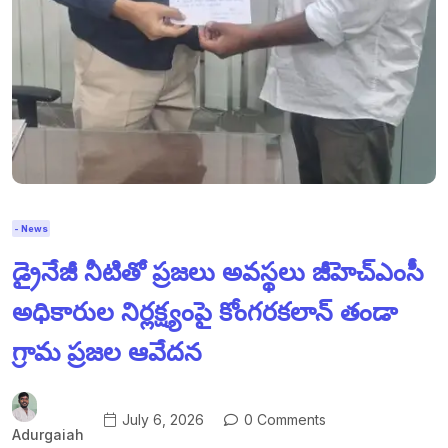
- News
డ్రైనేజీ నీటితో ప్రజలు అవస్థలు జీహెచ్ఎంసీ
అధికారుల నిర్లక్ష్యంపై కోంగరకలాన్ తండా
గ్రామ ప్రజల ఆవేదన
July 6, 2026
0 Comments
Adurgaiah