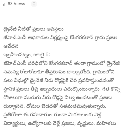
63 Views
డ్రైనేజీ నీటితో ప్రజలు అవస్థలు
జీహెచ్ఎంసీ అధికారుల నిర్లక్ష్యంపై కోంగరకలాన్ గ్రామ ప్రజల
ఆవేదన
ఇబ్రహీంపట్నం, జూలై 6:
జీహెచ్ఎంసీ పరిధిలోని కోంగరకలాన్ తండా గ్రామంలో డ్రైనేజీ
సమస్య రోజురోజుకూ తీవ్రరూపం దాల్చుతోంది. గ్రామంలోని
పలు వీధుల్లో డ్రైనేజీ నీరు రోడ్లపైకి చేరి ప్రవహిస్తుండడంతో
స్థానిక ప్రజలు తీవ్ర ఇబ్బందులు ఎదుర్కొంటున్నారు. గత కొన్ని
రోజులుగా మురుగు నీరు రోడ్లపై నిల్వ ఉండటంతో ప్రజలు
దుర్వాసన, దోమల బెడదతో సతమతమవుతున్నారు.
ప్రతిరోజూ ఈ రహదారుల గుండా పాఠశాలలకు వెళ్లే
విద్యార్థులు, ఉద్యోగాలకు వెళ్లే ప్రజలు, వృద్ధులు, మహిళలు