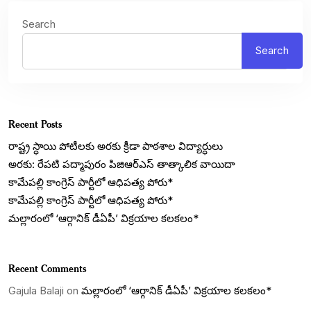
Search
Search
Recent Posts
రాష్ట్ర స్ధాయి పోటీలకు అరకు క్రీడా పాఠశాల విద్యార్ధులు
అరకు: రేపటి పద్మాపురం పిజిఆర్ఎస్ తాత్కాలిక వాయిదా
కామేపల్లి కాంగ్రెస్ పార్టీలో ఆధిపత్య పోరు*
కామేపల్లి కాంగ్రెస్ పార్టీలో ఆధిపత్య పోరు*
మల్లారంలో ‘ఆర్గానిక్ డీఏపీ’ విక్రయాల కలకలం*
Recent Comments
Gajula Balaji
on
మల్లారంలో ‘ఆర్గానిక్ డీఏపీ’ విక్రయాల కలకలం*