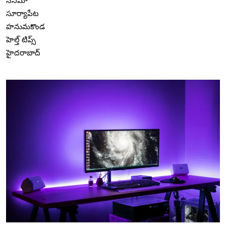
సినిమా
సూర్యాపేట
హనుమకొండ
హెల్త్ టిప్స్
హైదరాబాద్