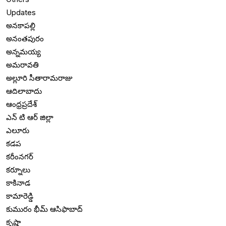
Updates
అనకాపల్లి
అనంతపురం
అన్నమయ్య
అమరావతి
అల్లూరి సీతారామరాజు
ఆదిలాబాదు
ఆంధ్రప్రదేశ్
ఎన్ టి ఆర్ జిల్లా
ఎలూరు
కడప
కరీంనగర్
కర్నూలు
కాకినాడ
కామారెడ్డి
కుమురం భీమ్ ఆసిఫాబాద్
కృష్ణా