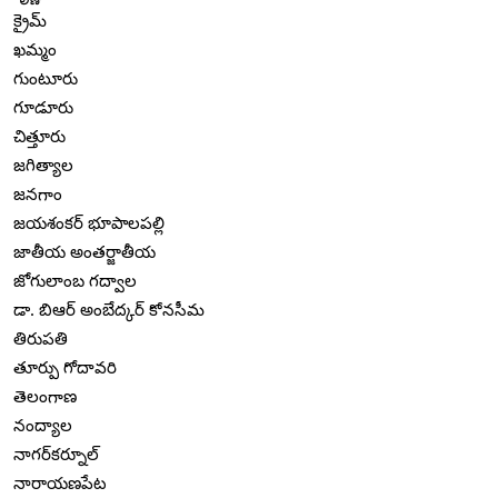
క్రైమ్
ఖమ్మం
గుంటూరు
గూడూరు
చిత్తూరు
జగిత్యాల
జనగాం
జయశంకర్ భూపాలపల్లి
జాతీయ అంతర్జాతీయ
జోగులాంబ గద్వాల
డా. బిఆర్ అంబేద్కర్ కోనసీమ
తిరుపతి
తూర్పు గోదావరి
తెలంగాణ
నంద్యాల
నాగర్‌కర్నూల్
నారాయణపేట