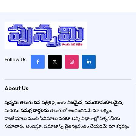
Follow Us
About Us
పున్నమి తెలుగు దిన పత్రిక
ప్రజలకు
నిజమైన
,
సమయానుకూలమైన
,
మరియు
సమగ్ర వార్తలను
తెలుగులో అందించడమే మా లక్ష్యం.
రాజకీయాలు నుంచి సినిమాలు వరకూ అన్ని విభాగాల్లో విశ్వసనీయ
సమాచారం అందిస్తూ, సమాజాన్ని చైతన్యవంతం చేయడమే మా కర్తవ్యం.