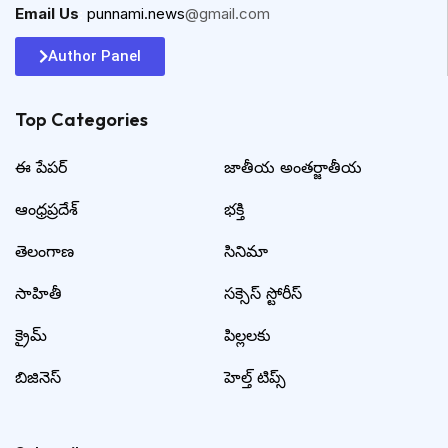
Email Us
:
punnami.news
@gmail.com
Author Panel
Top Categories​
ఈ పేపర్
జాతీయ అంతర్జాతీయ
ఆంధ్రప్రదేశ్
భక్తి
తెలంగాణ
సినిమా
సాహితీ
సక్సెస్ స్టోరీస్
క్రైమ్
పిల్లలకు
బిజినెస్
హెల్త్ టిప్స్