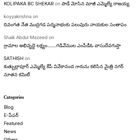
KOLIPAKA BC SHEKAR
on
పాడే మోసిన మాజీ ఎమ్మెల్యే రాజయ్య
koyyakrishna
on
దివంగత నేత ముద్రగడ పద్మనాభంకు పలువురు నాయకుల సంతాపం
Shaik Abdul Mazeed
on
గ్రామాల అభివృద్దె లక్ష్యం…….గడివేముల ఎంపీడీఓ వాసుదేవగుప్తా
SATHISH
on
కుత్బుల్లాపూర్ ఎమ్మెల్యే కేపీ వివేకానంద గారును కలిసిన మైత్రి నగర్
నూతన కమిటీ
Categories
Blog
E-పేపర్
Featured
News
Others