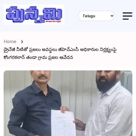
Home
డ్రైనేజీ నీటితో ప్రజలు అవస్థలు జీహెచ్ఎంసీ అధికారుల నిర్లక్ష్యంపై
కోంగరకలాన్ తండా గ్రామ ప్రజల ఆవేదన