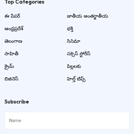
Top Categories​
ఈ పేపర్
జాతీయ అంతర్జాతీయ
ఆంధ్రప్రదేశ్
భక్తి
తెలంగాణ
సినిమా
సాహితీ
సక్సెస్ స్టోరీస్
క్రైమ్
పిల్లలకు
బిజినెస్
హెల్త్ టిప్స్
Subscribe