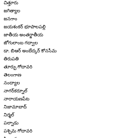
చిత్తూరు
జగిత్యాల
జనగాం
జయశంకర్ భూపాలపల్లి
జాతీయ అంతర్జాతీయ
జోగులాంబ గద్వాల
డా. బిఆర్ అంబేద్కర్ కోనసీమ
తిరుపతి
తూర్పు గోదావరి
తెలంగాణ
నంద్యాల
నాగర్‌కర్నూల్
నారాయణపేట
నిజామాబాద్
నిర్మల్
పల్నాడు
పశ్చిమ గోదావరి