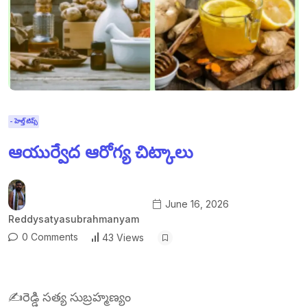
- హెల్త్ టిప్స్
ఆయుర్వేద ఆరోగ్య చిట్కాలు
June 16, 2026
Reddysatyasubrahmanyam
0 Comments
43 Views
✍️రెడ్డి సత్య సుబ్రహ్మణ్యం