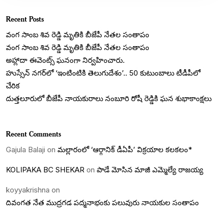
Recent Posts
వంగ సాంబ శివ రెడ్డి మృతికి బీజేపీ నేతల సంతాపం
వంగ సాంబ శివ రెడ్డి మృతికి బీజేపీ నేతల సంతాపం
అహ్లాదా ఈవెంట్స్ ఘనంగా నిర్వహించారు.
హుస్సేన్ నగర్‌లో ‘ఇంటింటికి తెలుగుదేశం’.. 50 కుటుంబాలు టీడీపీలో
చేరిక
దుత్తలూరులో బీజేపీ నాయకురాలు నంబూరి రోషీ రెడ్డికి ఘన శుభాకాంక్షలు
Recent Comments
Gajula Balaji
on
మల్లారంలో ‘ఆర్గానిక్ డీఏపీ’ విక్రయాల కలకలం*
KOLIPAKA BC SHEKAR
on
పాడే మోసిన మాజీ ఎమ్మెల్యే రాజయ్య
koyyakrishna
on
దివంగత నేత ముద్రగడ పద్మనాభంకు పలువురు నాయకుల సంతాపం