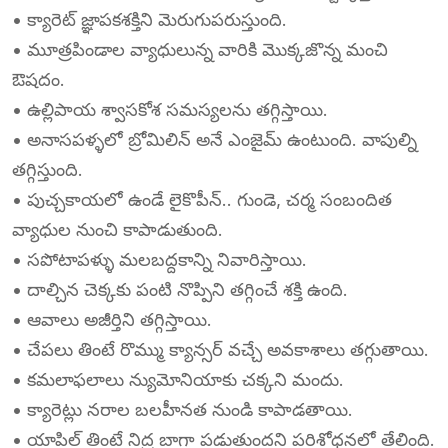
• క్యారెట్ జ్ఞాపకశక్తిని మెరుగుపరుస్తుంది.
• మూత్రపిండాల వ్యాధులున్న వారికి మొక్కజొన్న మంచి
ఔషదం.
• ఉల్లిపాయ శ్వాసకోశ సమస్యలను తగ్గిస్తాయి.
• అనాసపళ్ళలో బ్రోమిలిన్ అనే ఎంజైమ్ ఉంటుంది. వాపుల్ని
తగ్గిస్తుంది.
• పుచ్చకాయలో ఉండే లైకొపీన్.. గుండె, చర్మ సంబందిత
వ్యాధుల నుంచి కాపాడుతుంది.
• సపోటాపళ్ళు మలబద్దకాన్ని నివారిస్తాయి.
• దాల్చిన చెక్కకు పంటి నొప్పిని తగ్గించే శక్తి ఉంది.
• ఆవాలు అజీర్తిని తగ్గిస్తాయి.
• చేపలు తింటే రొమ్ము క్యాన్సర్ వచ్చే అవకాశాలు తగ్గుతాయి.
• కమలాఫలాలు న్యుమోనియాకు చక్కని మందు.
• క్యారెట్లు నరాల బలహీనత నుండి కాపాడతాయి.
• యాపిల్ తింటే నిద్ర బాగా పడుతుందని పరిశోధనలో తేలింది.