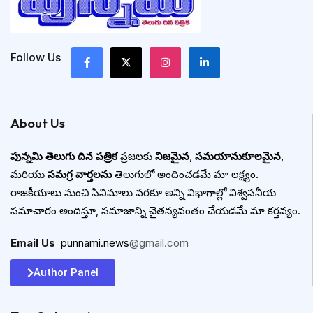
Follow Us
About Us
పున్నమి తెలుగు దిన పత్రిక
ప్రజలకు
నిజమైన
,
సమయానుకూలమైన
,
మరియు
సమగ్ర వార్తలను
తెలుగులో అందించడమే మా లక్ష్యం.
రాజకీయాలు నుంచి సినిమాలు వరకూ అన్ని విభాగాల్లో విశ్వసనీయ
సమాచారం అందిస్తూ, సమాజాన్ని చైతన్యవంతం చేయడమే మా కర్తవ్యం.
Email Us
:
punnami.news
@gmail.com
Author Panel