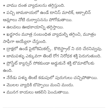
• వాము దంత వ్యాధులను తగ్గిస్తుంది.
• పచ్చి జామకాయలో ఉండే టానిస్ మాలిక్, ఆక్సాలిన్
ఆమ్లాలు నోటి దుర్వాసనను పోగోడుతాయి.
• ఉలవలు ఊభకాయాన్ని తగ్గిస్తాయి.
• ఖర్జూరం మూత్ర సంబంధిత వ్యాధుల్ని తగ్గించి, మూత్రం
సాఫీగా అయ్యేలా చేస్తుంది.
• ద్రాక్షలో ఉండే పైటోకెమికల్స్.. కొలెస్ట్రాల్ ని దరి చేరనివ్వవు.
• జామపళ్ళు ఎక్కువగా తింటే రోగ నిరోధక శక్తి పెరుగుతుంది.
• ప్రోస్త్రేట్ క్యాన్సర్ సోకకుండా అడ్డుకునే శక్తి టొమాటోలకు
ఉంది.
• నేరేడు పళ్ళు తింటే కడుపులో పురుగులు చచ్చిపోతాయి.
• మొలల వ్యాధికి బొప్పాయి మంచి మందు.
• మునగ కాయలు ఆకలిని పెంచుతాయి.