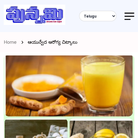
Home
ఆయుర్వేద ఆరోగ్య చిట్కాలు