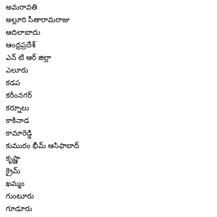
అమరావతి
అల్లూరి సీతారామరాజు
ఆదిలాబాదు
ఆంధ్రప్రదేశ్
ఎన్ టి ఆర్ జిల్లా
ఎలూరు
కడప
కరీంనగర్
కర్నూలు
కాకినాడ
కామారెడ్డి
కుమురం భీమ్ ఆసిఫాబాద్
కృష్ణా
క్రైమ్
ఖమ్మం
గుంటూరు
గూడూరు