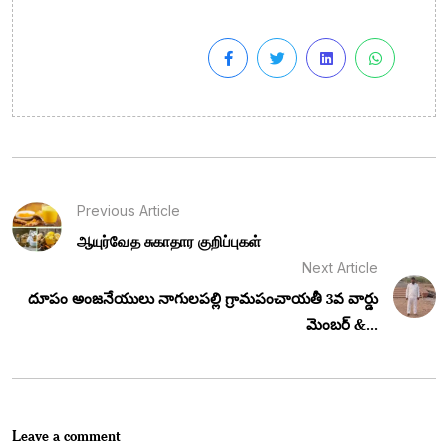
Previous Article
ஆயுர்வேத சுகாதார குறிப்புகள்
Next Article
దూపం అంజనేయులు నాగులపల్లి గ్రామపంచాయతీ 3వ వార్డు
మెంబర్ &...
Leave a comment