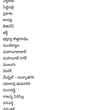
పిల్లలకు
పెద్దపల్లి
ప్రకాశం
బాపట్ల
బిజినెస్
భక్తి
భద్రాద్రి కొత్తగూడెం
మంచిర్యాల
మహబూబాబాద్
మహబూబ్ నగర్
ములుగు
మెదక్
మేడ్చల్ – మల్కాజిగిరి
యాదాద్రి భువనగిరి
రంగారెడ్డి
రాజన్న సిరిసిల్ల
వనపర్తి
వరంగల్