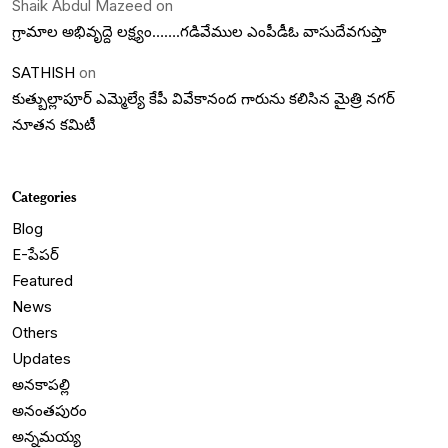
Shaik Abdul Mazeed
on
గ్రామాల అభివృద్దె లక్ష్యం…….గడివేముల ఎంపీడీఓ వాసుదేవగుప్తా
SATHISH
on
కుత్బుల్లాపూర్ ఎమ్మెల్యే కేపీ వివేకానంద గారును కలిసిన మైత్రి నగర్
నూతన కమిటీ
Categories
Blog
E-పేపర్
Featured
News
Others
Updates
అనకాపల్లి
అనంతపురం
అన్నమయ్య