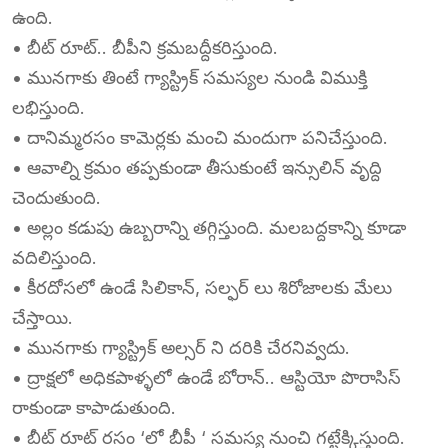
ఉంది.
• బీట్ రూట్.. బీపీని క్రమబద్దీకరిస్తుంది.
• మునగాకు తింటే గ్యాస్ట్రిక్ సమస్యల నుండి విముక్తి
లభిస్తుంది.
• దానిమ్మరసం కామెర్లకు మంచి మందుగా పనిచేస్తుంది.
• ఆవాల్ని క్రమం తప్పకుండా తీసుకుంటే ఇన్సులిన్ వృద్ది
చెందుతుంది.
• అల్లం కడుపు ఉబ్బరాన్ని తగ్గిస్తుంది. మలబద్దకాన్ని కూడా
వదిలిస్తుంది.
• కీరదోసలో ఉండే సిలికాన్, సల్ఫర్ లు శిరోజాలకు మేలు
చేస్తాయి.
• మునగాకు గ్యాస్ట్రిక్ అల్సర్ ని దరికి చేరనివ్వదు.
• ద్రాక్షలో అధికపాళ్ళలో ఉండే బోరాన్.. ఆస్టియో పొరాసిస్
రాకుండా కాపాడుతుంది.
• బీట్ రూట్ రసం ‘లో బీపీ ‘ సమస్య నుంచి గట్టేక్కిస్తుంది.