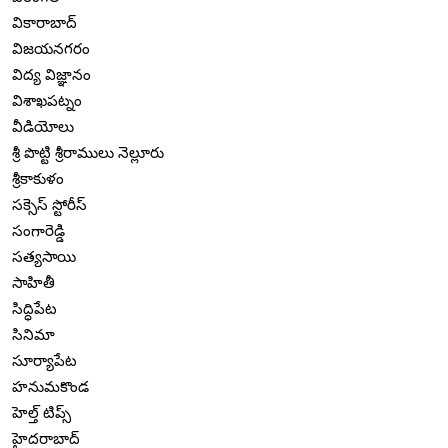
వికారాబాద్
విజయనగరం
విద్య విజ్ఞానం
విశాఖపట్నం
వీడియోలు
శ్రీ పొట్టి శ్రీరాములు నెల్లూరు
శ్రీకాకుళం
సక్సెస్ స్టోరీస్
సంగారెడ్డి
సత్యసాయి
సాహితీ
సిద్ధిపేట
సినిమా
సూర్యాపేట
హనుమకొండ
హెల్త్ టిప్స్
హైదరాబాద్