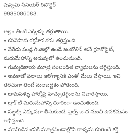
పున్నమి సీనియర్ రిపోర్టర్
9989086083.
అల్లం తింటే ఎక్కిళ్ళు తగ్గుతాయి.
• కరివేపాకు రక్తహీనతను తగ్గిస్తుంది.
• నేరేడు పండ్ల గింజల్లో ఉండే జంబోలిన్ అనే గ్లూకోసైట్,
మధుమేహాన్ని అదుపులో ఉంచుతుంది.
• గుమ్మడికాయ మూత్ర సంబంధిత వ్యాధులను తగ్గిస్తుంది.
• అవకాడో ఫలాలు ఆరోగ్యానికి ఎంతో మేలు చేస్తాయి. ఇవి
తరచుగా తింటే మలబద్దకం పోతుంది.
• జామపళ్ళు హార్మోన్ల హెచ్చుతగ్గులను నివారిస్తాయి.
• బ్లాక్ టీ మధుమేహాన్ని దూరంగా ఉంచుతుంది.
• సజ్జల్ని ఎక్కువగా తీసుకుంటే, పైల్స్ బాధ నుంచి ఉపశమనం
లభిస్తుంది.
• మామిడిపండుకి మూత్రపిండాల్లోని రాళ్ళను కరిగించే శక్తి