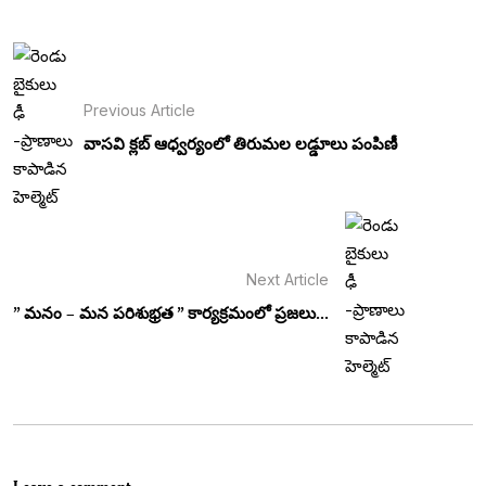
Previous Article
వాసవి క్లబ్ ఆధ్వర్యంలో తిరుమల లడ్డూలు పంపిణీ
Next Article
” మనం – మన పరిశుభ్రత ” కార్యక్రమంలో ప్రజలు...