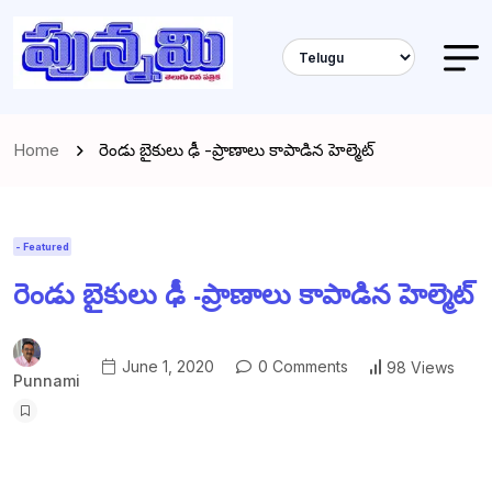
Home
రెండు బైకులు ఢీ -ప్రాణాలు కాపాడిన హెల్మెట్
- Featured
రెండు బైకులు ఢీ -ప్రాణాలు కాపాడిన హెల్మెట్
June 1, 2020
0 Comments
98 Views
Punnami