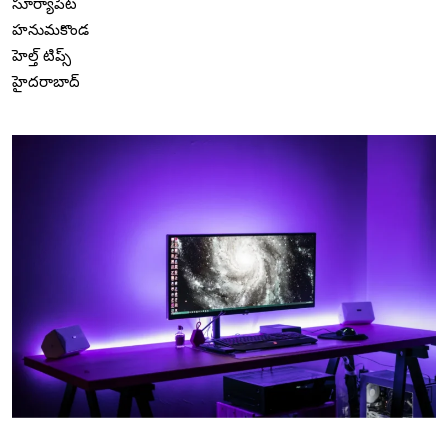
సూర్యాపేట
హనుమకొండ
హెల్త్ టిప్స్
హైదరాబాద్