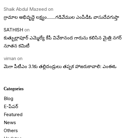
Shaik Abdul Mazeed
on
గ్రామాల అభివృద్దె లక్ష్యం…….గడివేముల ఎంపీడీఓ వాసుదేవగుప్తా
SATHISH
on
కుత్బుల్లాపూర్ ఎమ్మెల్యే కేపీ వివేకానంద గారును కలిసిన మైత్రి నగర్
నూతన కమిటీ
viman
on
మెగా పీటీఎం 3.1కు తల్లిదండ్రులు తప్పక హాజరుకావాలి: ఎంఈఓ
Categories
Blog
E-పేపర్
Featured
News
Others