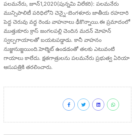
పలమనేరు, జూన్1,2020(పున్నమి విలేకరి): పలమనేరు
మున్సిపాలిటీ పరిధిలోని చెన్నై-బెంగళూరు జాతీయ రహదారి
పెద్ద చెరువు వద్ద రెండు వాహనాలు ఢీకొన్నాయి.ఈ ప్రమాదంలో
ముత్తుకూరు క్రాస్ జంగలపల్లి చెందిన మదన్ మోహన్
స్వల్పగాయాలతో బయటపడ్డాడు. కానీ వాహనం
నుజ్జునుజ్జయింది.హెల్మెట్ ఉండడంతో తలకు ఎటువంటి
గాయాలు కాలేదు. క్షతగాత్రులను పలమనేరు ప్రభుత్వ ఏరియా
ఆసుపత్రికి తరలించారు.