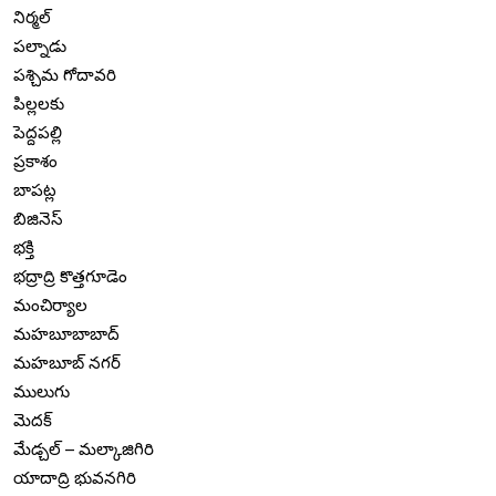
నిర్మల్
పల్నాడు
పశ్చిమ గోదావరి
పిల్లలకు
పెద్దపల్లి
ప్రకాశం
బాపట్ల
బిజినెస్
భక్తి
భద్రాద్రి కొత్తగూడెం
మంచిర్యాల
మహబూబాబాద్
మహబూబ్ నగర్
ములుగు
మెదక్
మేడ్చల్ – మల్కాజిగిరి
యాదాద్రి భువనగిరి