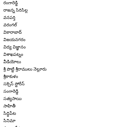
రంగారెడ్డి
రాజన్న సిరిసిల్ల
వనపర్తి
వరంగల్
వికారాబాద్
విజయనగరం
విద్య విజ్ఞానం
విశాఖపట్నం
వీడియోలు
శ్రీ పొట్టి శ్రీరాములు నెల్లూరు
శ్రీకాకుళం
సక్సెస్ స్టోరీస్
సంగారెడ్డి
సత్యసాయి
సాహితీ
సిద్ధిపేట
సినిమా