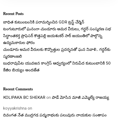
Recent Posts
బాధిత కుటుంబంనికి పరామర్శించిన GDR ట్రస్ట్ చేర్మెన్
టంగుటూరులో ఘనంగా చుండూరు అమర వీరులు, గద్దర్ సంస్మరణ సభ
సిద్ధాంతకర్త ప్రొఫెసర్ కొత్తపల్లి జయశంకర్ సార్ జయంతిలో పాల్గొన్న
ఉద్యమకారుల ఫోరం
చుండూరు అమర వీరులకు కొవ్వొత్తుల ప్రదర్శనతో ఘన నివాళి.. గద్దర్‌కు
స్మరణాంజలి
బుధరావుపేట యువజన కాంగ్రెస్ ఆధ్వర్యంలో నిరుపేద కుటుంబానికి 50
కేజీల బియ్యం అందజేత
Recent Comments
KOLIPAKA BC SHEKAR
on
పాడే మోసిన మాజీ ఎమ్మెల్యే రాజయ్య
koyyakrishna
on
దివంగత నేత ముద్రగడ పద్మనాభంకు పలువురు నాయకుల సంతాపం