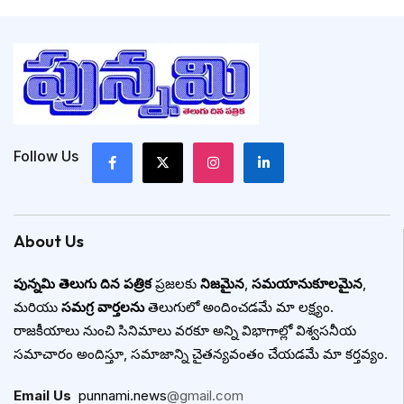
Follow Us
About Us
పున్నమి తెలుగు దిన పత్రిక
ప్రజలకు
నిజమైన
,
సమయానుకూలమైన
,
మరియు
సమగ్ర వార్తలను
తెలుగులో అందించడమే మా లక్ష్యం.
రాజకీయాలు నుంచి సినిమాలు వరకూ అన్ని విభాగాల్లో విశ్వసనీయ
సమాచారం అందిస్తూ, సమాజాన్ని చైతన్యవంతం చేయడమే మా కర్తవ్యం.
Email Us
:
punnami.news
@gmail.com