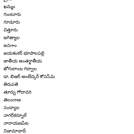
ఖమ్మం
గుంటూరు
గూడూరు
చిత్తూరు
జగిత్యాల
జనగాం
జయశంకర్ భూపాలపల్లి
జాతీయ అంతర్జాతీయ
జోగులాంబ గద్వాల
డా. బిఆర్ అంబేద్కర్ కోనసీమ
తిరుపతి
తూర్పు గోదావరి
తెలంగాణ
నంద్యాల
నాగర్‌కర్నూల్
నారాయణపేట
నిజామాబాద్