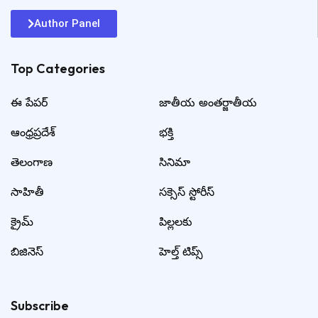
Author Panel
Top Categories​
ఈ పేపర్
జాతీయ అంతర్జాతీయ
ఆంధ్రప్రదేశ్
భక్తి
తెలంగాణ
సినిమా
సాహితీ
సక్సెస్ స్టోరీస్
క్రైమ్
పిల్లలకు
బిజినెస్
హెల్త్ టిప్స్
Subscribe