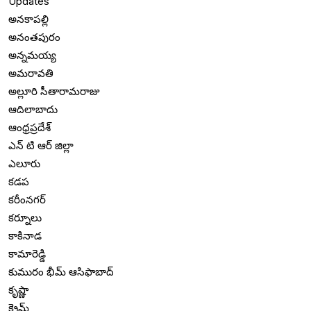
Updates
అనకాపల్లి
అనంతపురం
అన్నమయ్య
అమరావతి
అల్లూరి సీతారామరాజు
ఆదిలాబాదు
ఆంధ్రప్రదేశ్
ఎన్ టి ఆర్ జిల్లా
ఎలూరు
కడప
కరీంనగర్
కర్నూలు
కాకినాడ
కామారెడ్డి
కుమురం భీమ్ ఆసిఫాబాద్
కృష్ణా
క్రైమ్