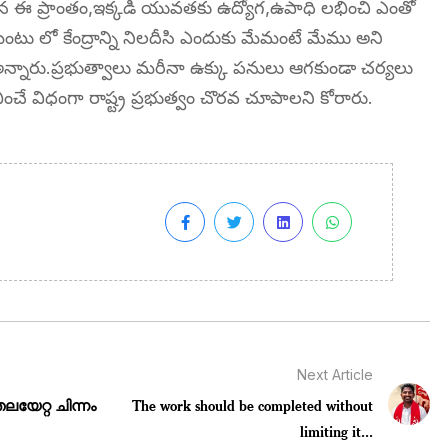
్చిన ఈ ప్రాంతం,ఇక్కడి యువతకు ఉద్యోగ,ఉపాధి లభించి ఎంతో
లమెంటు లో కేంద్రాన్ని నిలదీసి ఎందుకు మేమంటే మేము అని
 అన్నారు.ప్రభుత్వాలు మరీనా ఉక్కు పనులు ఆగకుండా చర్యలు
ించే విధంగా రాష్ట్ర ప్రభుత్వం చొరవ చూపాలని కోరారు.
Next Article
യേറ്റ ചിന്നം
The work should be completed without
limiting it...