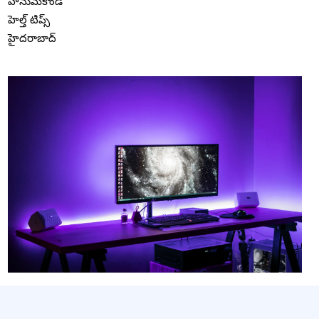
హనుమకొండ
హెల్త్ టిప్స్
హైదరాబాద్