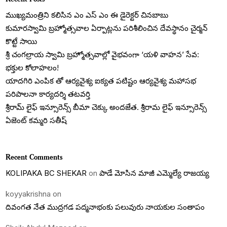
ముఖ్యమంత్రిని కలిసిన ఎం ఎస్ ఎం ఈ డైరెక్టర్ చినబాబు
కుమారస్వామి బ్రహ్మోత్సవాల ఏర్పాట్లను పరిశీలించిన దేవస్థానం చైర్మన్
కొట్టే సాయి
శ్రీ చంగల్రాయ స్వామి బ్రహ్మోత్సవాల్లో వైభవంగా ‘యళి వాహన’ సేవ:
భక్తుల కోలాహలం!
యాదగిరి ఎంపిక తో ఆర్యవైశ్య ఐక్యత పటిష్టం ఆర్యవైశ్య మహాసభ
పరిపాలనా కార్యదర్శి తటవర్తి
శ్రీరామ్ లైఫ్ ఇన్సూరెన్స్ బీమా చెక్కు అందజేత. శ్రీరామ లైఫ్ ఇన్సూరెన్స్
ఏజెంట్ కమ్మరి సతీష్
Recent Comments
KOLIPAKA BC SHEKAR
on
పాడే మోసిన మాజీ ఎమ్మెల్యే రాజయ్య
koyyakrishna
on
దివంగత నేత ముద్రగడ పద్మనాభంకు పలువురు నాయకుల సంతాపం