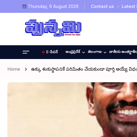
Thursday, 6 August 2026
Contact us
Latest
ఆంధ్రప్రదేశ్
తెలంగాణ
జాతీయ అంతర్జాత
E-పేపర్
Home
ఉక్కు శంకుస్థాపనకే పరిమితం చేయకుండా పూర్తి అయ్యే విధ