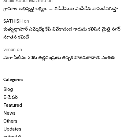
Shaik Abdul Mazeed
on
గ్రామాల అభివృద్దె లక్ష్యం…….గడివేముల ఎంపీడీఓ వాసుదేవగుప్తా
SATHISH
on
కుత్బుల్లాపూర్ ఎమ్మెల్యే కేపీ వివేకానంద గారును కలిసిన మైత్రి నగర్
నూతన కమిటీ
viman
on
మెగా పీటీఎం 3.1కు తల్లిదండ్రులు తప్పక హాజరుకావాలి: ఎంఈఓ
Categories
Blog
E-పేపర్
Featured
News
Others
Updates
అనకాపల్లి