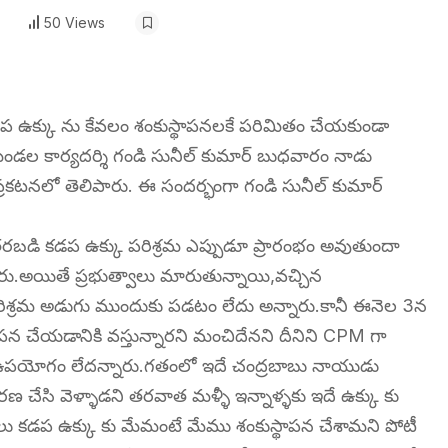
50 Views
డప ఉక్కు ను కేవలం శంకుస్థాపనలకే పరిమితం చేయకుండా
 మండల కార్యదర్శి గండి సునీల్ కుమార్ బుధవారం నాడు
రకటనలో తెలిపారు. ఈ సందర్భంగా గండి సునీల్ కుమార్
 తరబడి కడప ఉక్కు పరిశ్రమ ఎప్పుడూ ప్రారంభం అవుతుందా
రు.అయితే ప్రభుత్వాలు మారుతున్నాయి,వచ్చిన
కు పరిశ్రమ అడుగు ముందుకు పడటం లేదు అన్నారు.కానీ ఈనెల 3న
ాపన చేయడానికి వస్తున్నారని మంచిదేనని దీనిని CPM గా
తే ఉపయోగం లేదన్నారు.గతంలో ఇదే చంద్రబాబు నాయుడు
ణ చేసి వెళ్ళాడని తరవాత మళ్ళీ ఇన్నాళ్ళకు ఇదే ఉక్కు కు
పార్టీలు కడప ఉక్కు కు మేమంటే మేము శంకుస్థాపన చేశామని పోటీ