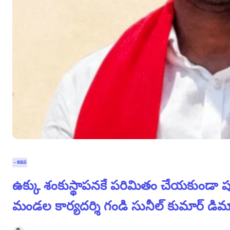
- కడప
ఉక్కు శంకుస్థాపనకే పరిమితం చేయకుండా పూ
మండల కార్యదర్శి గండి సునీల్ కుమార్ డిమ