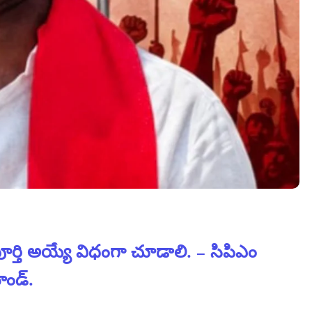
ర్తి అయ్యే విధంగా చూడాలి. – సిపిఎం
ాండ్.