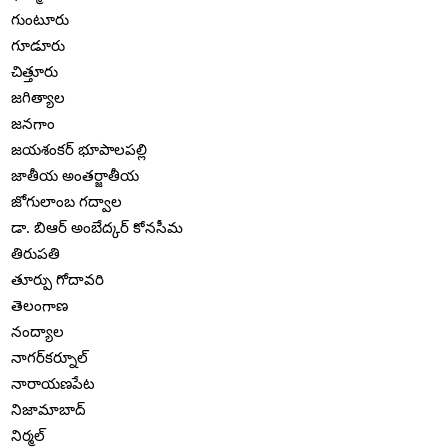
గుంటూరు
గూడూరు
చిత్తూరు
జగిత్యాల
జనగాం
జయశంకర్ భూపాలపల్లి
జాతీయ అంతర్జాతీయ
జోగులాంబ గద్వాల
డా. బిఆర్ అంబేద్కర్ కోనసీమ
తిరుపతి
తూర్పు గోదావరి
తెలంగాణ
నంద్యాల
నాగర్‌కర్నూల్
నారాయణపేట
నిజామాబాద్
నిర్మల్