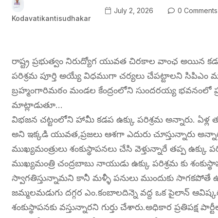
July 2, 2026
0 Comments
Kodavatikantisudhakar
రాష్ట్ర ప్రభుత్వం నిరుద్యోగ యువత చిరకాల వాంఛ అయిన క
పరిశ్రమ పూర్తి అయ్యే విధముగా చర్యలు చేపట్టాలని సిపిఎం
బ్రహ్మంగారిమఠం మండల కేంద్రంలోని సుందరయ్య భవనంలో ప్
మాట్లాడుతూ…
విభజన చట్టంలోని హామీ కడప ఉక్కు పరిశ్రమ అన్నారు. ఏళ్ల
అని ఇక్కడి యువత,ప్రజలు ఆశగా ఎదురు చూస్తున్నారు అన్నా
ముఖ్యమంత్రులు శంకుస్థాపనలు చేసి వెళ్తున్నారే తప్ప ఉక్
ముఖ్యమంత్రి చంద్రబాబు నాయుడు ఉక్కు పరిశ్రమ కు శంకుస్థ
స్వాగతిస్తున్నామని కానీ మళ్ళీ పనులు ముందుకు సాగకపో
జమ్మలమడుగు దగ్గర ఎం.కంబాలదిన్నె వద్ద ఒక పైలాన్ ఆవిష్కర
శంకుస్థాపనకు వస్తున్నారని గుర్తు చేశారు.అధికార ప్రతిపక్ష 