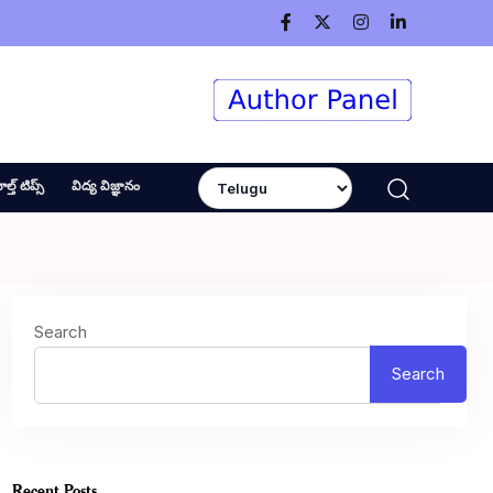
ెల్త్ టిప్స్
విద్య విజ్ఞానం
Search
Search
Recent Posts