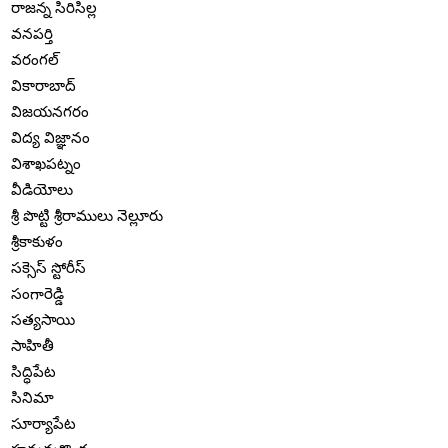
రాజన్న సిరిసిల్ల
వనపర్తి
వరంగల్
వికారాబాద్
విజయనగరం
విద్య విజ్ఞానం
విశాఖపట్నం
వీడియోలు
శ్రీ పొట్టి శ్రీరాములు నెల్లూరు
శ్రీకాకుళం
సక్సెస్ స్టోరీస్
సంగారెడ్డి
సత్యసాయి
సాహితీ
సిద్ధిపేట
సినిమా
సూర్యాపేట