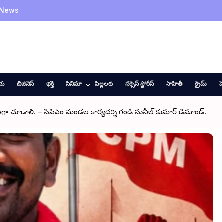
 News
ీయ
బిజినెస్
భక్తి
సినిమా
పిల్లలకు
సక్సెస్ స్టోరీస్
సాహితీ
క్రైమ్
హ
ంగా చూడాలి. – సిపిఎం మండల కార్యదర్శి గండి సునీల్ కుమార్ డిమాండ్.