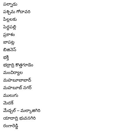
పల్నాడు
పశ్చిమ గోదావరి
పిల్లలకు
పెద్దపల్లి
ప్రకాశం
బాపట్ల
బిజినెస్
భక్తి
భద్రాద్రి కొత్తగూడెం
మంచిర్యాల
మహబూబాబాద్
మహబూబ్ నగర్
ములుగు
మెదక్
మేడ్చల్ – మల్కాజిగిరి
యాదాద్రి భువనగిరి
రంగారెడ్డి