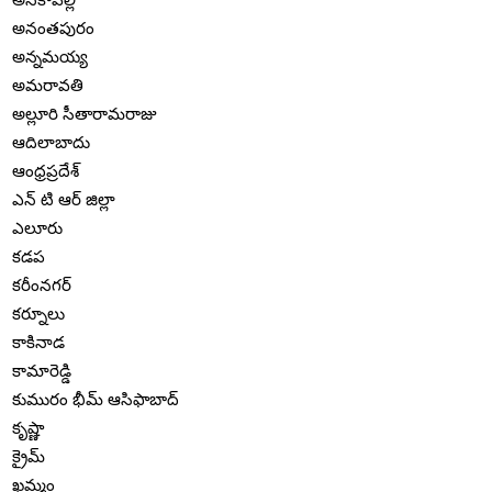
అనంతపురం
అన్నమయ్య
అమరావతి
అల్లూరి సీతారామరాజు
ఆదిలాబాదు
ఆంధ్రప్రదేశ్
ఎన్ టి ఆర్ జిల్లా
ఎలూరు
కడప
కరీంనగర్
కర్నూలు
కాకినాడ
కామారెడ్డి
కుమురం భీమ్ ఆసిఫాబాద్
కృష్ణా
క్రైమ్
ఖమ్మం