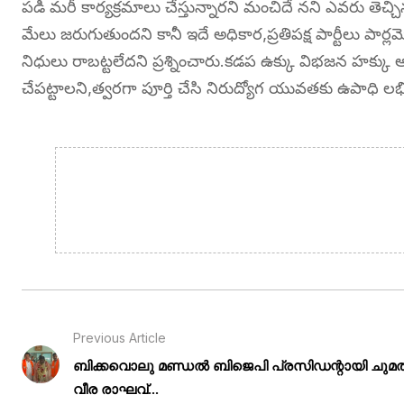
పడి మరీ కార్యక్రమాలు చేస్తున్నారని మంచిదే నని ఎవరు తెచ
మేలు జరుగుతుందని కానీ ఇదే అధికార,ప్రతిపక్ష పార్టీలు పార్
నిధులు రాబట్టలేదని ప్రశ్నించారు.కడప ఉక్కు విభజన హక్కు
చేపట్టాలని,త్వరగా పూర్తి చేసి నిరుద్యోగ యువతకు ఉపాధి లభ
Previous Article
ബിക്കവൊലു മണ്ഡൽ ബിജെപി പ്രസിഡന്റായി ചുമതല
വീര രാഘവ്...