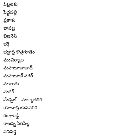
పిల్లలకు
పెద్దపల్లి
ప్రకాశం
బాపట్ల
బిజినెస్
భక్తి
భద్రాద్రి కొత్తగూడెం
మంచిర్యాల
మహబూబాబాద్
మహబూబ్ నగర్
ములుగు
మెదక్
మేడ్చల్ – మల్కాజిగిరి
యాదాద్రి భువనగిరి
రంగారెడ్డి
రాజన్న సిరిసిల్ల
వనపర్తి