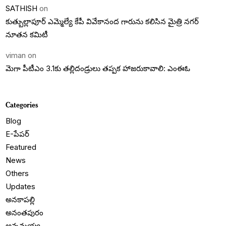
SATHISH
on
కుత్బుల్లాపూర్ ఎమ్మెల్యే కేపీ వివేకానంద గారును కలిసిన మైత్రి నగర్
నూతన కమిటీ
viman
on
మెగా పీటీఎం 3.1కు తల్లిదండ్రులు తప్పక హాజరుకావాలి: ఎంఈఓ
Categories
Blog
E-పేపర్
Featured
News
Others
Updates
అనకాపల్లి
అనంతపురం
అన్నమయ్య