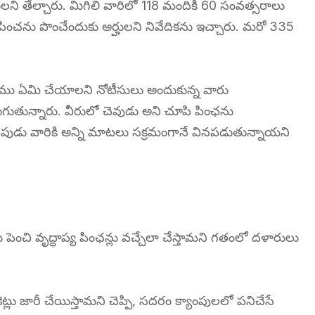
లని తేల్చారు. మిగిలి వారిలో 118 మందికి 60 సంవత్సరాలు
 పించను పొంచేందుకు అర్హులని నివేదికను ఇచ్చారు. మరో 335
తాము ఏమి చేయాలని నోటీసులు అందుకున్న వారు
ుతున్నారు. వీరులో చెవుడు అని చూపి పింఛను
ేటపుడు వారికి అన్ని మాటలు సక్రమంగానే వినపడుతున్నాయని
 పెంచి వృద్ధాప్య పింఛన్లు వచ్చేలా చేస్తామని గతంలో దళారులు
ట్లు జారీ చేయిస్తామని చెప్పి, సదరం క్యాంపులలో పనిచేసే