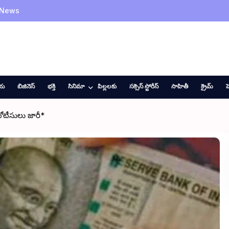
 News
ీయ
బిజినెస్
భక్తి
సినిమా
పిల్లలకు
సక్సెస్ స్టోరీస్
సాహితీ
క్రైమ్
హ
నోటీసులు జారీ*