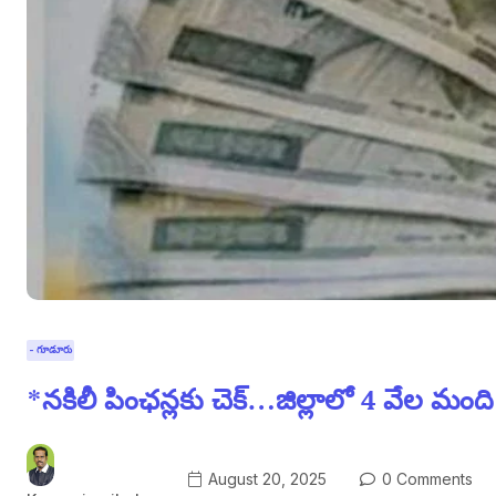
- గూడూరు
*నకిలీ పింఛన్లకు చెక్…జిల్లాలో 4 వేల మంద
August 20, 2025
0 Comments