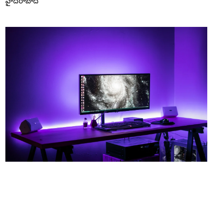
హైదరాబాద్