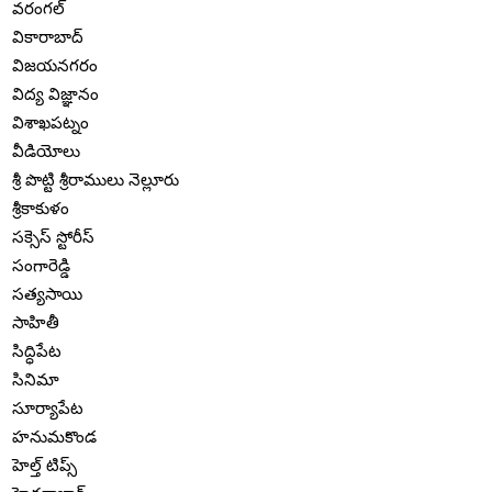
వరంగల్
వికారాబాద్
విజయనగరం
విద్య విజ్ఞానం
విశాఖపట్నం
వీడియోలు
శ్రీ పొట్టి శ్రీరాములు నెల్లూరు
శ్రీకాకుళం
సక్సెస్ స్టోరీస్
సంగారెడ్డి
సత్యసాయి
సాహితీ
సిద్ధిపేట
సినిమా
సూర్యాపేట
హనుమకొండ
హెల్త్ టిప్స్