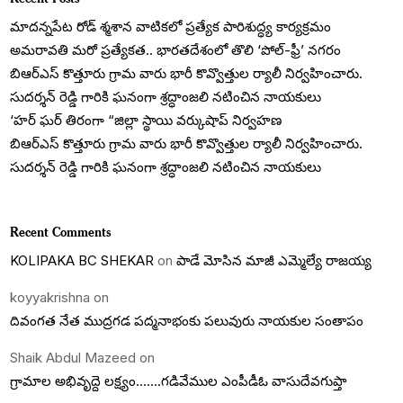
మాదన్నపేట రోడ్ శ్మశాన వాటికలో ప్రత్యేక పారిశుద్ధ్య కార్యక్రమం
అమరావతి మరో ప్రత్యేకత.. భారతదేశంలో తొలి ‘పోల్-ఫ్రీ’ నగరం
బిఆర్ఎస్ కొత్తూరు గ్రామ వారు భారీ కొవ్వొత్తుల ర్యాలీ నిర్వహించారు.
సుదర్శన్ రెడ్డి గారికి ఘనంగా శ్రద్ధాంజలి నటించిన నాయకులు
‘హర్ ఘర్ తిరంగా “జిల్లా స్థాయి వర్కుషాప్ నిర్వహణ
బిఆర్ఎస్ కొత్తూరు గ్రామ వారు భారీ కొవ్వొత్తుల ర్యాలీ నిర్వహించారు.
సుదర్శన్ రెడ్డి గారికి ఘనంగా శ్రద్ధాంజలి నటించిన నాయకులు
Recent Comments
KOLIPAKA BC SHEKAR
on
పాడే మోసిన మాజీ ఎమ్మెల్యే రాజయ్య
koyyakrishna
on
దివంగత నేత ముద్రగడ పద్మనాభంకు పలువురు నాయకుల సంతాపం
Shaik Abdul Mazeed
on
గ్రామాల అభివృద్దె లక్ష్యం…….గడివేముల ఎంపీడీఓ వాసుదేవగుప్తా