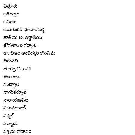
చిత్తూరు
జగిత్యాల
జనగాం
జయశంకర్ భూపాలపల్లి
జాతీయ అంతర్జాతీయ
జోగులాంబ గద్వాల
డా. బిఆర్ అంబేద్కర్ కోనసీమ
తిరుపతి
తూర్పు గోదావరి
తెలంగాణ
నంద్యాల
నాగర్‌కర్నూల్
నారాయణపేట
నిజామాబాద్
నిర్మల్
పల్నాడు
పశ్చిమ గోదావరి