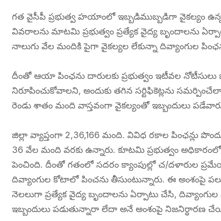
గత వైసీపీ ప్రభుత్వ హయాంలో ఇబ్బడిముబ్బడిగా వైకల్యం ఉన్నట్ల
వివరాలను మాటమి ప్రభుత్వం ప్రత్యేక వైద్య బృందాలను ఏర్పాటు
నాలుగు వేల మందికి పైగా వైకల్యల లేకున్నా దివ్యాంగుల పింఛ
దీంతో ఆయా పింఛను దారులకు ప్రభుత్వం ఇటీవల నోటీసులు జారీ 
నిరూపించుకోవాలని, అందుకు తగిన సర్టిఫికెట్లను సమర్పించేల
రెండు శాతం మంది వాస్తవంగా వైకల్యంతో ఇబ్బందులు పడేవార
జిల్లా వ్యాప్తంగా 2,36,166 మంది. వివిధ రకాల పింఛన్లు ప
36 వేల మంది వరకు ఉన్నారు. కూటమి ప్రభుత్వం అధికారంలోక
పెంచింది. దీంతో గతంలో సదరం క్యాంపుల్లో చ/దళారుల ప్రమేయంతో
దివ్యాంగుల కోటాలో పించను తీసుంటున్నారు. ఈ అంశంపై ప
నెలలుగా ప్రత్యేక వైద్య బృందాలను ఏర్పాటు చేసి, దివ్యాంగు
ఇబ్బందులు పడుతున్నారా లేదా అనే అంశంపై నిజనిర్ధారణ చేయ