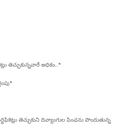
్లు తెచ్చుకున్నవారే అధికం..*
ింపు*
ర్టిఫికెట్లు తెచ్చుకుని దివ్యాంగుల పింఛను పొందుతున్న