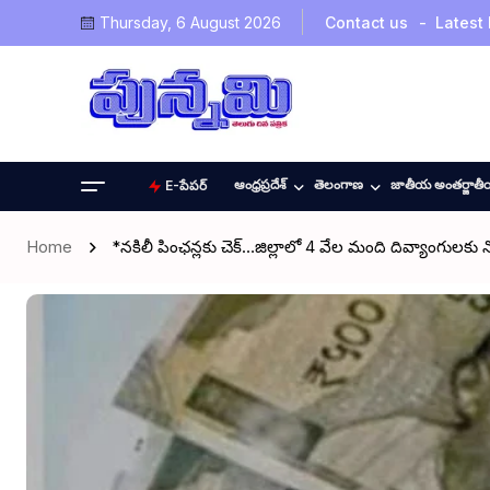
Thursday, 6 August 2026
Contact us
Latest
ఆంధ్రప్రదేశ్
తెలంగాణ
జాతీయ అంతర్జాత
E-పేపర్
Home
*నకిలీ పింఛన్లకు చెక్…జిల్లాలో 4 వేల మంది దివ్యాంగులకు 