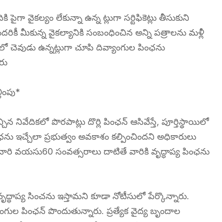
ైగా వైకల్యం లేకున్నా ఉన్న ట్లుగా సర్టిఫికెట్లు తీసుకుని
రికీ మీకున్న వైకల్యానికి సంబంధించిన అన్ని పత్రాలను మళ్లీ
లో చెవుడు ఉన్నట్లుగా చూపి దివ్యాంగుల పింఛను
రు
ింపు*
నివేదికలో పొరపాట్లు దొర్లి పింఛన్ ఆసివేస్తే, పూర్తిస్థాయిలో
ను ఇచ్చేలా ప్రభుత్వం అవకాశం కల్పించిందని అధికారులు
నివారి వయసు60 సంవత్సరాలు దాటితే వారికి వృద్ధాప్య పింఛను
్ధాప్య సించను ఇస్తామని కూడా నోటీసులో పేర్కొన్నారు.
 పింఛన్ పొందుతున్నారు. ప్రత్యేక వైద్య బృందాల