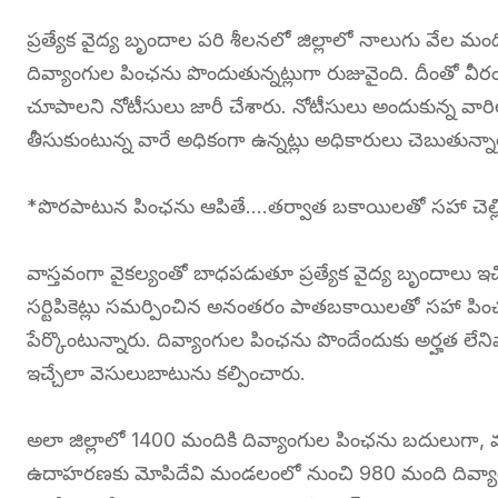
ప్రత్యేక వైద్య బృందాల పరి శీలనలో జిల్లాలో నాలుగు వేల మందికి ప
దివ్యాంగుల పింఛను పొందుతున్నట్లుగా రుజువైంది. దీంతో వీరంద
చూపాలని నోటీసులు జారీ చేశారు. నోటీసులు అందుకున్న వారి
తీసుకుంటున్న వారే అధికంగా ఉన్నట్లు అధికారులు చెబుతున్నా
*పొరపాటున పింఛను ఆపితే….తర్వాత బకాయిలతో సహా చెల్ల
వాస్తవంగా వైకల్యంతో బాధపడుతూ ప్రత్యేక వైద్య బృందాలు ఇచ్చిన 
సర్టిపికెట్లు సమర్పించిన అనంతరం పాతబకాయిలతో సహా పింఛ
పేర్కొంటున్నారు. దివ్యాంగుల పింఛను పొందేందుకు అర్హత లే
ఇచ్చేలా వెసులుబాటును కల్పించారు.
అలా జిల్లాలో 1400 మందికి దివ్యాంగుల పింఛను బదులుగా, వృద
ఉదాహరణకు మోపిదేవి మండలంలో నుంచి 980 మంది దివ్యాంగుల