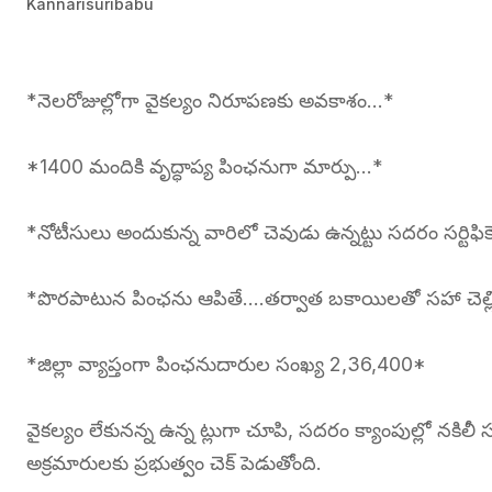
Kannarisuribabu
*నెలరోజుల్లోగా వైకల్యం నిరూపణకు అవకాశం…*
*1400 మందికి వృద్ధాప్య పింఛనుగా మార్పు…*
*నోటీసులు అందుకున్న వారిలో చెవుడు ఉన్నట్టు సదరం సర్టిఫికెట
*పొరపాటున పింఛను ఆపితే….తర్వాత బకాయిలతో సహా చెల్ల
*జిల్లా వ్యాప్తంగా పింఛనుదారుల సంఖ్య 2,36,400*
వైకల్యం లేకునన్న ఉన్న ట్లుగా చూపి, సదరం క్యాంపుల్లో నకిలీ స
అక్రమారులకు ప్రభుత్వం చెక్ పెడుతోంది.