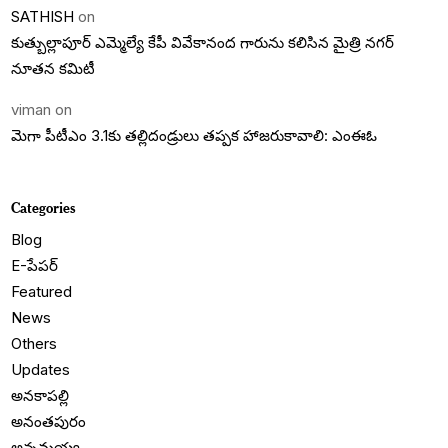
SATHISH
on
కుత్బుల్లాపూర్ ఎమ్మెల్యే కేపీ వివేకానంద గారును కలిసిన మైత్రి నగర్
నూతన కమిటీ
viman
on
మెగా పీటీఎం 3.1కు తల్లిదండ్రులు తప్పక హాజరుకావాలి: ఎంఈఓ
Categories
Blog
E-పేపర్
Featured
News
Others
Updates
అనకాపల్లి
అనంతపురం
అన్నమయ్య