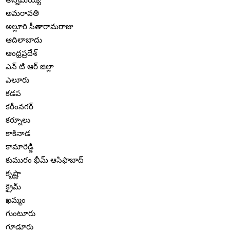
అమరావతి
అల్లూరి సీతారామరాజు
ఆదిలాబాదు
ఆంధ్రప్రదేశ్
ఎన్ టి ఆర్ జిల్లా
ఎలూరు
కడప
కరీంనగర్
కర్నూలు
కాకినాడ
కామారెడ్డి
కుమురం భీమ్ ఆసిఫాబాద్
కృష్ణా
క్రైమ్
ఖమ్మం
గుంటూరు
గూడూరు