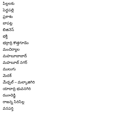
పిల్లలకు
పెద్దపల్లి
ప్రకాశం
బాపట్ల
బిజినెస్
భక్తి
భద్రాద్రి కొత్తగూడెం
మంచిర్యాల
మహబూబాబాద్
మహబూబ్ నగర్
ములుగు
మెదక్
మేడ్చల్ – మల్కాజిగిరి
యాదాద్రి భువనగిరి
రంగారెడ్డి
రాజన్న సిరిసిల్ల
వనపర్తి