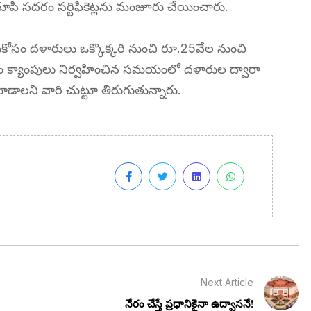
ా చూపి సదరం సర్టిఫికెట్లను మంజూరు చేయించారు.
ందుకోసం దళారులు ఒక్కొక్కరి నుంచి రూ.25వేల నుంచి
రం క్యాంపులు నిర్వహించిన సమయంలో దళారుల ద్వారా
ూడాలని వారి చుట్టూ తిరుగుతున్నారు.
Next Article
నేరం చేస్తే ప్రధానికైనా ఉద్వాసనే!