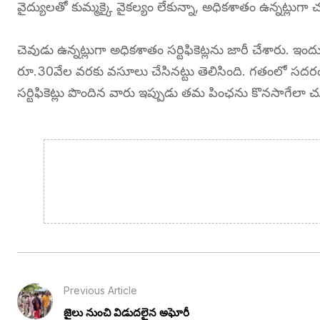
వైద్యులతో కుమ్మక్కై వైకల్యం లేకున్నా, అధికశాతం ఉన్నట్లుగ
చెవుడు ఉన్నట్లుగా అధికశాతం సర్టిఫికెట్లను జారీ చేశారు. ఇ
రూ.30వేల వరకు వసూలు చేసినట్టు తెలిసింది. గతంలో సద
సర్టిఫికెట్లు పొందిన వారు ఇప్పుడు తమ పింఛను కొనసాగేలా చ
Previous Article
జైలు నుంచి విడుదలైన అఘోరీ