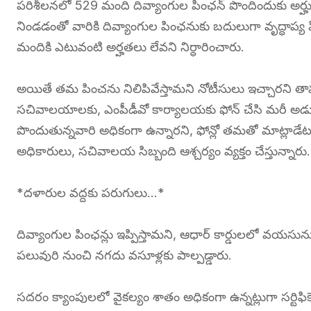
పరిశీలనలో 529 మంది దివ్యాంగుల పింఛన్ పొందిందుకు అర్హు
నిండడంతో వారికి దివ్యాంగుల పింఛనుకు బదులుగా వృద్ధాప్య
మందికి ఎటువంటి అర్హతలు లేవని నిర్ధారించారు.
అయితే తమ పించను నిలిపివేస్తామని నోటీసులు ఇచ్చారని 
సచివాలయాలకు, ఎంపీడీవో కార్యాలయకు ఫోన్ చేసి మరీ అడుగ
పొందుతున్నవారి అధికంగా ఉన్నారని, ఫోన్లో తమతో మాట్లాడ
అధికారులు, సచివాలయ సిబ్బంది ఆశ్చర్యం వ్యక్తం చేస్తున్నారు.
*దళారుల వద్దకు పరుగులు…*
దివ్యాంగుల పింఛన్లు ఇప్పిస్తామని, ఆధార్ కార్డులలో వయసును
పలువురి నుంచి నగదు వసూళ్లకు పాల్పడ్డారు.
సదరం క్యాంపులలో వైకల్యం శాతం అధికంగా ఉన్నట్లుగా సర్టిఫికె