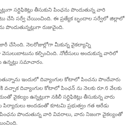
ుగా సర్టిఫికెట్లు తీసుకుని పింఛను పొందుతున్న వారి
 చేసి సర్వే చేయించింది. ఈ ప్రత్యేక బృందాల సర్వేలో జిల్లాలో
ను పొందుతున్నట్లుగా రుజువైంది.
చేసింది. నెలరోజుల్లోగా మీకున్న వైకల్యాన్ని
ా వెసులుబాటును కల్పించింది. నోటీసులు అందుకున్న వారిలో
ు ఉన్నట్లు సమాచారం.
ొందుతున్నాను ఇందులో దివ్యాంగుల కోటాలో పించను పొందేవారు
ి వచ్చాక దివ్యాంగుల కోటాలో పింఛన్ ను నెలకు రూ.6 వేలకు
 వైకల్యం ఉన్నట్లుగా నకిలీ సర్టిఫికెట్లు తీసుకున్న వారు
లు పిర్యాదులు అందడంతో కూటమి ప్రభుత్వం గత ఆరేడు
ల పింఛను పొందుతున్న వారి వివరాలు, వారు నిజంగా వైకల్యంతో
ించింది.