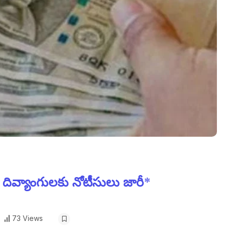
ి దివ్యాంగులకు నోటీసులు జారీ*
73 Views