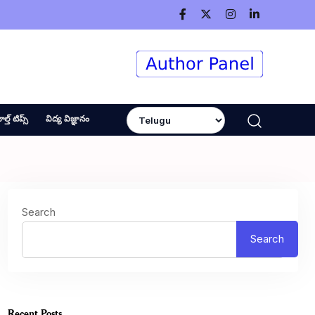
ెల్త్ టిప్స్
విద్య విజ్ఞానం
Search
Search
Recent Posts