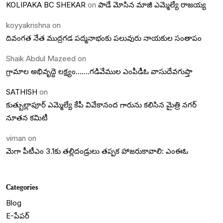
KOLIPAKA BC SHEKAR
on
పాడే మోసిన మాజీ ఎమ్మెల్యే రాజయ్య
koyyakrishna
on
దివంగత నేత ముద్రగడ పద్మనాభంకు పలువురు నాయకుల సంతాపం
Shaik Abdul Mazeed
on
గ్రామాల అభివృద్దె లక్ష్యం…….గడివేముల ఎంపీడీఓ వాసుదేవగుప్తా
SATHISH
on
కుత్బుల్లాపూర్ ఎమ్మెల్యే కేపీ వివేకానంద గారును కలిసిన మైత్రి నగర్
నూతన కమిటీ
viman
on
మెగా పీటీఎం 3.1కు తల్లిదండ్రులు తప్పక హాజరుకావాలి: ఎంఈఓ
Categories
Blog
E-పేపర్