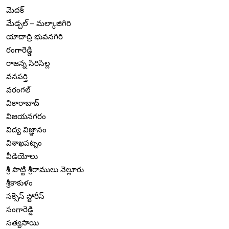
మెదక్
మేడ్చల్ – మల్కాజిగిరి
యాదాద్రి భువనగిరి
రంగారెడ్డి
రాజన్న సిరిసిల్ల
వనపర్తి
వరంగల్
వికారాబాద్
విజయనగరం
విద్య విజ్ఞానం
విశాఖపట్నం
వీడియోలు
శ్రీ పొట్టి శ్రీరాములు నెల్లూరు
శ్రీకాకుళం
సక్సెస్ స్టోరీస్
సంగారెడ్డి
సత్యసాయి