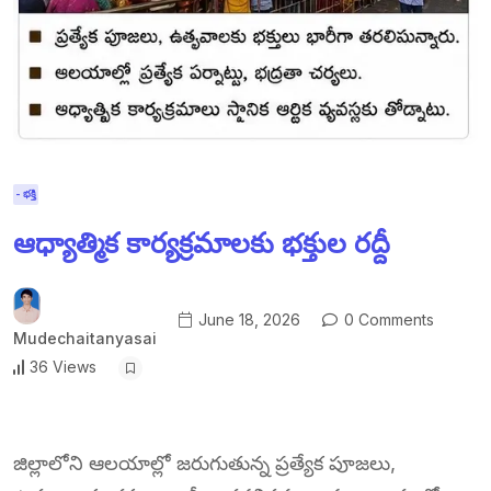
- భక్తి
ఆధ్యాత్మిక కార్యక్రమాలకు భక్తుల రద్దీ
June 18, 2026
0 Comments
Mudechaitanyasai
36 Views
జిల్లాలోని ఆలయాల్లో జరుగుతున్న ప్రత్యేక పూజలు,