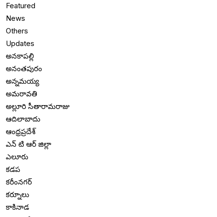
Featured
News
Others
Updates
అనకాపల్లి
అనంతపురం
అన్నమయ్య
అమరావతి
అల్లూరి సీతారామరాజు
ఆదిలాబాదు
ఆంధ్రప్రదేశ్
ఎన్ టి ఆర్ జిల్లా
ఎలూరు
కడప
కరీంనగర్
కర్నూలు
కాకినాడ