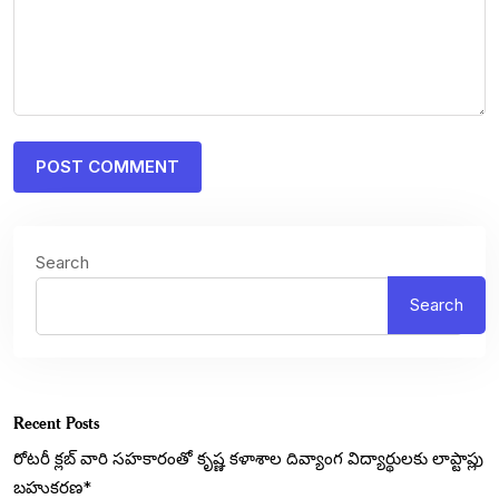
Search
Search
Recent Posts
రోటరీ క్లబ్ వారి సహకారంతో కృష్ణ కళాశాల దివ్యాంగ విద్యార్థులకు లాప్టాప్లు
బహుకరణ*