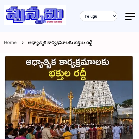
Home
ఆధ్యాత్మిక కార్యక్రమాలకు భక్తుల రద్దీ