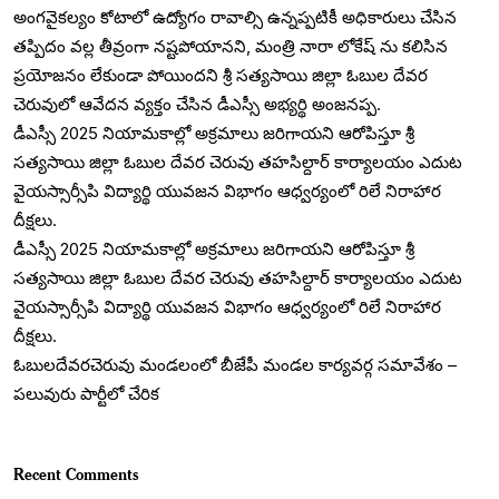
అంగవైకల్యం కోటాలో ఉద్యోగం రావాల్సి ఉన్నప్పటికీ అధికారులు చేసిన
తప్పిదం వల్ల తీవ్రంగా నష్టపోయానని, మంత్రి నారా లోకేష్ ను కలిసిన
ప్రయోజనం లేకుండా పోయిందని శ్రీ సత్యసాయి జిల్లా ఓబుల దేవర
చెరువులో ఆవేదన వ్యక్తం చేసిన డీఎస్సీ అభ్యర్థి అంజనప్ప.
డీఎస్సీ 2025 నియామకాల్లో అక్రమాలు జరిగాయని ఆరోపిస్తూ శ్రీ
సత్యసాయి జిల్లా ఓబుల దేవర చెరువు తహసిల్దార్ కార్యాలయం ఎదుట
వైయస్సార్సీపి విద్యార్థి యువజన విభాగం ఆధ్వర్యంలో రిలే నిరాహార
దీక్షలు.
డీఎస్సీ 2025 నియామకాల్లో అక్రమాలు జరిగాయని ఆరోపిస్తూ శ్రీ
సత్యసాయి జిల్లా ఓబుల దేవర చెరువు తహసిల్దార్ కార్యాలయం ఎదుట
వైయస్సార్సీపి విద్యార్థి యువజన విభాగం ఆధ్వర్యంలో రిలే నిరాహార
దీక్షలు.
ఓబులదేవరచెరువు మండలంలో బీజేపీ మండల కార్యవర్గ సమావేశం –
పలువురు పార్టీలో చేరిక
Recent Comments