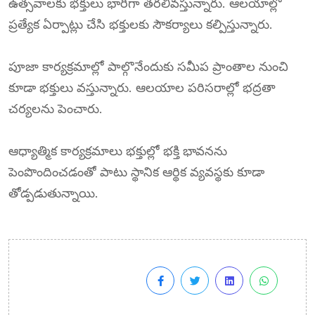
ఉత్సవాలకు భక్తులు భారీగా తరలివస్తున్నారు. ఆలయాల్లో
ప్రత్యేక ఏర్పాట్లు చేసి భక్తులకు సౌకర్యాలు కల్పిస్తున్నారు.
పూజా కార్యక్రమాల్లో పాల్గొనేందుకు సమీప ప్రాంతాల నుంచి
కూడా భక్తులు వస్తున్నారు. ఆలయాల పరిసరాల్లో భద్రతా
చర్యలను పెంచారు.
ఆధ్యాత్మిక కార్యక్రమాలు భక్తుల్లో భక్తి భావనను
పెంపొందించడంతో పాటు స్థానిక ఆర్థిక వ్యవస్థకు కూడా
తోడ్పడుతున్నాయి.