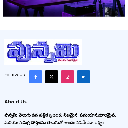
Follow Us
About Us
పున్నమి తెలుగు దిన పత్రిక
ప్రజలకు
నిజమైన
,
సమయానుకూలమైన
,
మరియు
సమగ్ర వార్తలను
తెలుగులో అందించడమే మా లక్ష్యం.