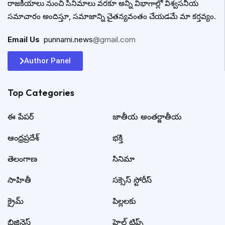
రాజకీయాలు నుంచి సినిమాలు వరకూ అన్ని విభాగాల్లో విశ్వసనీయ
సమాచారం అందిస్తూ, సమాజాన్ని చైతన్యవంతం చేయడమే మా కర్తవ్యం.
Email Us
:
punnami.news
@gmail.com
Author Panel
Top Categories​
ఈ పేపర్
జాతీయ అంతర్జాతీయ
ఆంధ్రప్రదేశ్
భక్తి
తెలంగాణ
సినిమా
సాహితీ
సక్సెస్ స్టోరీస్
క్రైమ్
పిల్లలకు
బిజినెస్
హెల్త్ టిప్స్