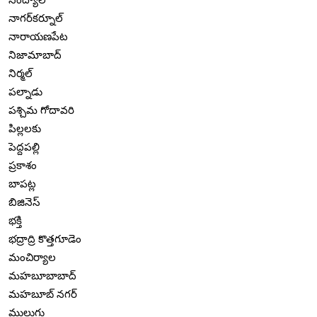
నాగర్‌కర్నూల్
నారాయణపేట
నిజామాబాద్
నిర్మల్
పల్నాడు
పశ్చిమ గోదావరి
పిల్లలకు
పెద్దపల్లి
ప్రకాశం
బాపట్ల
బిజినెస్
భక్తి
భద్రాద్రి కొత్తగూడెం
మంచిర్యాల
మహబూబాబాద్
మహబూబ్ నగర్
ములుగు