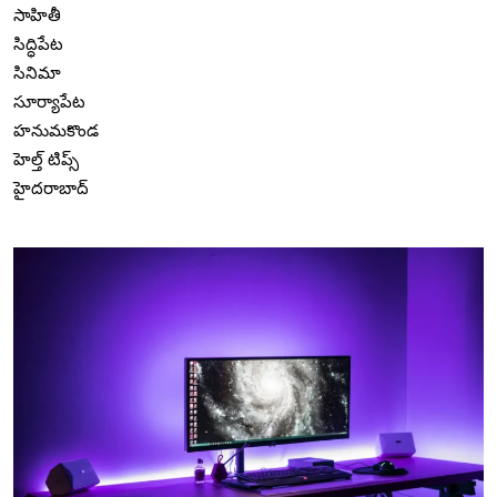
సాహితీ
సిద్ధిపేట
సినిమా
సూర్యాపేట
హనుమకొండ
హెల్త్ టిప్స్
హైదరాబాద్