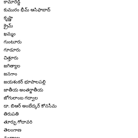
కామారెడ్డి
కుమురం భీమ్ ఆసిఫాబాద్
కృష్ణా
క్రైమ్
ఖమ్మం
గుంటూరు
గూడూరు
చిత్తూరు
జగిత్యాల
జనగాం
జయశంకర్ భూపాలపల్లి
జాతీయ అంతర్జాతీయ
జోగులాంబ గద్వాల
డా. బిఆర్ అంబేద్కర్ కోనసీమ
తిరుపతి
తూర్పు గోదావరి
తెలంగాణ
నంద్యాల