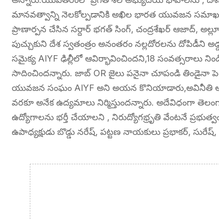
మానవత్వాన్ని నెలకోల్పడానికి అఖిల భారత యువజన సమాఖ్య 
ప్రాణార్పన చేసిన సర్దార్ భగత్ సింగ్, చంద్రశేఖర్ ఆజాద్, 
పుచ్చుకుని దేశ స్వతంత్రం అనంతరం నల్లదోరలను దోపిడీని 
సమైక్య AIYF ఢిల్లీలో ఆవిర్భావించిందని,18 సంవత్సరాలు 
సాదించిందన్నారు. జాబ్ OR జైలు పనైనా చూపండి తిండైనా పెట
యువజన సంఘం AIYF అని అయన కొనియాడారు,అవినీతి అంతం 
వరకూ అనేక ఉద్యమాలు నిర్మిస్తుందన్నారు. అదేవిధంగా తెలంగా
ఉద్యోగాలను భర్తీ చేయాలని , నిరుద్యోగభ్రృతి వేంటనే ప్రభుత
ఉపాధ్యక్షుడు బొడ్డు నరేష్, పట్టణ నాయకులు ప్రభాకర్, సురేష్,