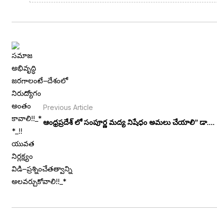
Previous Article
ఆంధ్రప్రదేశ్ లో సంపూర్ణ మద్య నిషేధం అమలు చేయాలి” డా....