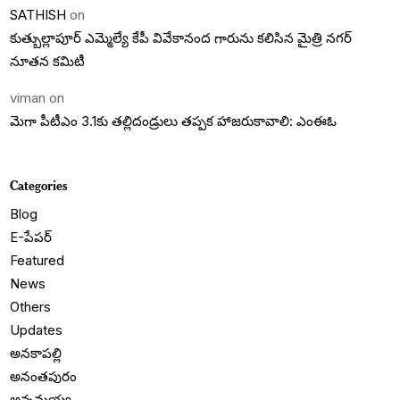
SATHISH
on
కుత్బుల్లాపూర్ ఎమ్మెల్యే కేపీ వివేకానంద గారును కలిసిన మైత్రి నగర్
నూతన కమిటీ
viman
on
మెగా పీటీఎం 3.1కు తల్లిదండ్రులు తప్పక హాజరుకావాలి: ఎంఈఓ
Categories
Blog
E-పేపర్
Featured
News
Others
Updates
అనకాపల్లి
అనంతపురం
అన్నమయ్య