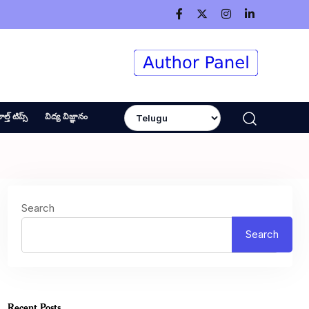
ెల్త్ టిప్స్
విద్య విజ్ఞానం
Search
Search
Recent Posts