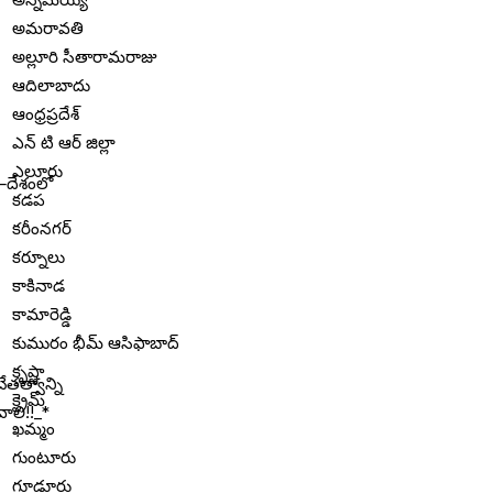
అమరావతి
అల్లూరి సీతారామరాజు
ఆదిలాబాదు
ఆంధ్రప్రదేశ్
ఎన్ టి ఆర్ జిల్లా
ఎలూరు
కడప
కరీంనగర్
కర్నూలు
కాకినాడ
కామారెడ్డి
కుమురం భీమ్ ఆసిఫాబాద్
కృష్ణా
క్రైమ్
ఖమ్మం
గుంటూరు
గూడూరు