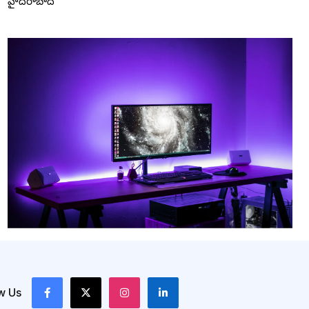
హైదరాబాద్
w Us