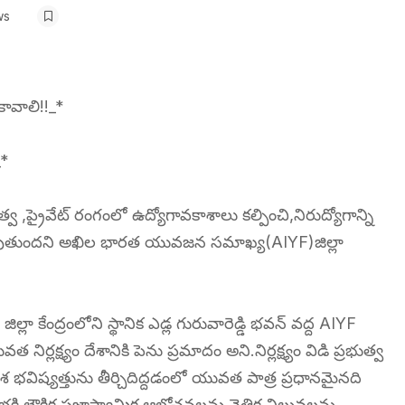
ws
ావాలి!!_*
_*
త్వ ,ప్రైవేట్ రంగంలో ఉద్యోగావకాశాలు కల్పించి,నిరుద్యోగాన్ని
్యమవుతుందని అఖిల భారత యువజన సమాఖ్య(AIYF)జిల్లా
ా కేంద్రంలోని స్థానిక ఎడ్ల గురువారెడ్డి భవన్ వద్ద AIYF
ష్యం దేశానికి పెను ప్రమాదం అని.నిర్లక్ష్యం విడి ప్రభుత్వ
దేశ భవిష్యత్తును తీర్చిదిద్దడంలో యువత పాత్ర ప్రధానమైనది
్తి లౌకిక ప్రజాస్వామిక ఆలోచనలను నైతిక విలువలను