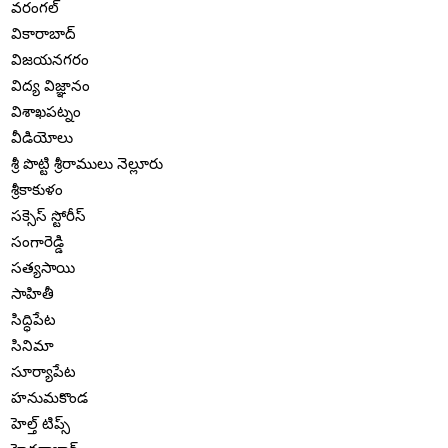
వరంగల్
వికారాబాద్
విజయనగరం
విద్య విజ్ఞానం
విశాఖపట్నం
వీడియోలు
శ్రీ పొట్టి శ్రీరాములు నెల్లూరు
శ్రీకాకుళం
సక్సెస్ స్టోరీస్
సంగారెడ్డి
సత్యసాయి
సాహితీ
సిద్ధిపేట
సినిమా
సూర్యాపేట
హనుమకొండ
హెల్త్ టిప్స్