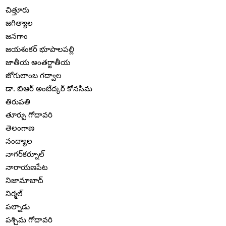
చిత్తూరు
జగిత్యాల
జనగాం
జయశంకర్ భూపాలపల్లి
జాతీయ అంతర్జాతీయ
జోగులాంబ గద్వాల
డా. బిఆర్ అంబేద్కర్ కోనసీమ
తిరుపతి
తూర్పు గోదావరి
తెలంగాణ
నంద్యాల
నాగర్‌కర్నూల్
నారాయణపేట
నిజామాబాద్
నిర్మల్
పల్నాడు
పశ్చిమ గోదావరి