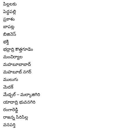
పిల్లలకు
పెద్దపల్లి
ప్రకాశం
బాపట్ల
బిజినెస్
భక్తి
భద్రాద్రి కొత్తగూడెం
మంచిర్యాల
మహబూబాబాద్
మహబూబ్ నగర్
ములుగు
మెదక్
మేడ్చల్ – మల్కాజిగిరి
యాదాద్రి భువనగిరి
రంగారెడ్డి
రాజన్న సిరిసిల్ల
వనపర్తి