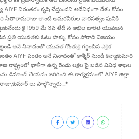
AIYF నిరంతరం కృషి చేస్తుందని అదేవిధంగా దేశం కోసం
అల్లూరి సీతారామరాజు లాంటి అమరవీరుల వారసత్వం పునికి
అడ్డుకునేందు కై 1959 మే 3వ తేదీ న అఖిల భారత యువజన
నిండిన ప్రతి యువతకు ఓటు హక్కు కోసం పోరాడి విజయం
్టండి అనే నినాదంతో యువత గొంతుకై గర్జించిన ఎకైక
AIYF పంతం అనే నినాదంతో కాశ్మీర్ నుండి కన్యాకుమారి
ణ రాష్ట్రంలో ఖాళీగా ఉన్న రెండు లక్షల పై బడిన వివిధ శాఖల
్వంను డిమాండ్ చేయడం జరిగింది.ఈ కార్యక్రమంలో AIYF జిల్లా
 రాజు,కుమార్ లు పాల్గొన్నారు._*