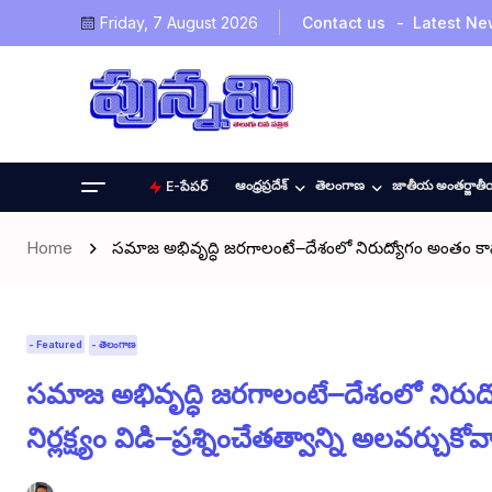
Friday, 7 August 2026
Contact us
Latest Ne
ఆంధ్రప్రదేశ్
తెలంగాణ
జాతీయ అంతర్జాత
E-పేపర్
Home
సమాజ అభివృద్ధి జరగాలంటే౼దేశంలో నిరుద్యోగం అంతం కావాలి!!
- Featured
- తెలంగాణ
సమాజ అభివృద్ధి జరగాలంటే౼దేశంలో నిరు
నిర్లక్ష్యం విడి౼ప్రశ్నించేతత్వాన్ని అలవర్చుకో