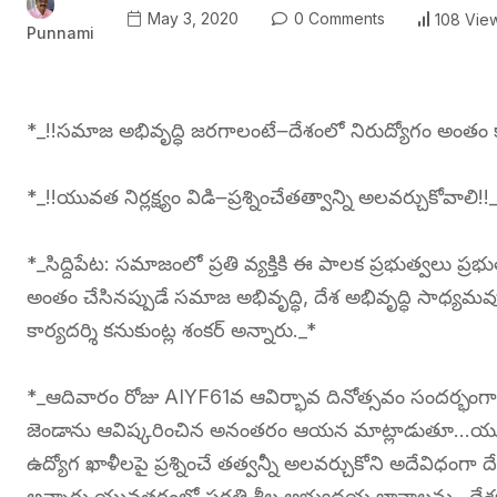
May 3, 2020
0 Comments
108 Vie
Punnami
*_!!సమాజ అభివృద్ధి జరగాలంటే౼దేశంలో నిరుద్యోగం అంతం క
*_!!యువత నిర్లక్ష్యం విడి౼ప్రశ్నించేతత్వాన్ని అలవర్చుకోవాలి!!
*_సిద్దిపేట: సమాజంలో ప్రతి వ్యక్తికి ఈ పాలక ప్రభుత్వలు ప్రభు
అంతం చేసినప్పుడే సమాజ అభివృద్ధి, దేశ అభివృద్ధి సాధ
కార్యదర్శి కనుకుంట్ల శంకర్ అన్నారు._*
*_ఆదివారం రోజు AIYF61వ ఆవిర్భావ దినోత్సవం సందర్భంగా జిల్ల
జెండాను ఆవిష్కరించిన అనంతరం ఆయన మాట్లాడుతూ…యువత నిర్లక్
ఉద్యోగ ఖాళీలపై ప్రశ్నించే తత్వన్నీ అలవర్చుకోని అదేవిధంగా 
అన్నారు.యువతరంలో ప్రగతి శీల అభ్యుదయ భావాలను , దేశభక