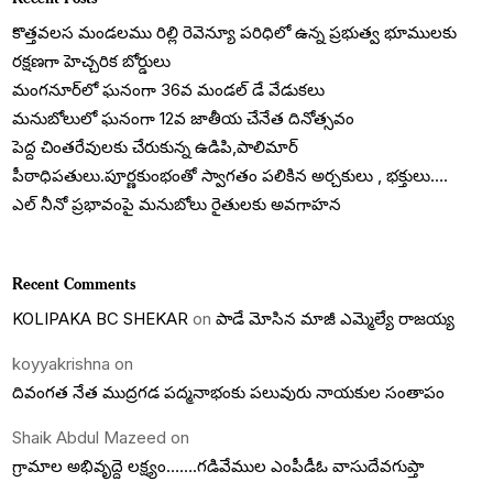
కొత్తవలస మండలము రిల్లి రెవెన్యూ పరిధిలో ఉన్న ప్రభుత్వ భూములకు
రక్షణగా హెచ్చరిక బోర్డులు
మంగనూర్‌లో ఘనంగా 36వ మండల్ డే వేడుకలు
మనుబోలులో ఘనంగా 12వ జాతీయ చేనేత దినోత్సవం
పెద్ద చింతరేవులకు చేరుకున్న ఉడిపి,పాలిమార్
పీఠాధిపతులు.పూర్ణకుంభంతో స్వాగతం పలికిన అర్చకులు , భక్తులు….
ఎల్ నీనో ప్రభావంపై మనుబోలు రైతులకు అవగాహన
Recent Comments
KOLIPAKA BC SHEKAR
on
పాడే మోసిన మాజీ ఎమ్మెల్యే రాజయ్య
koyyakrishna
on
దివంగత నేత ముద్రగడ పద్మనాభంకు పలువురు నాయకుల సంతాపం
Shaik Abdul Mazeed
on
గ్రామాల అభివృద్దె లక్ష్యం…….గడివేముల ఎంపీడీఓ వాసుదేవగుప్తా