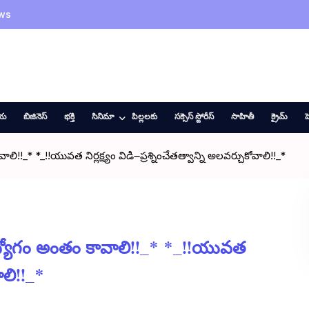
ws
ీయ
బిజినెస్
భక్తి
సినిమా
పిల్లలకు
సక్సెస్ స్టోరీస్
సాహితీ
క్రైమ్
హ
_* *_!!యువత నిర్లక్ష్యం విడి౼ప్రశ్నించేతత్వాన్ని అలవర్చుకోవాలి!!_*
ద్యోగం అంతం కావాలి!!_* *_!!యువత
వాలి!!_*