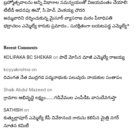
బ్రహ్మోత్సవాలను అన్ని విభాగాల సమన్వయంతో విజయవంతం చేయాలి:
టీటీడీ అదనపు ఈవో, సి.హెచ్. వెంకయ్య చౌదరి
అమ్మవారిని దర్శించుకున్న మైసూర్ వ్యాసరాజ మఠం పీఠాధిపతి
భద్రాచలం ఎమ్మెల్యే కారుకు ప్రమాదం.. సురక్షితంగా బయటపడ్డ ఎమ్మెల్యే*
Recent Comments
KOLIPAKA BC SHEKAR
on
పాడే మోసిన మాజీ ఎమ్మెల్యే రాజయ్య
koyyakrishna
on
దివంగత నేత ముద్రగడ పద్మనాభంకు పలువురు నాయకుల సంతాపం
Shaik Abdul Mazeed
on
గ్రామాల అభివృద్దె లక్ష్యం…….గడివేముల ఎంపీడీఓ వాసుదేవగుప్తా
SATHISH
on
కుత్బుల్లాపూర్ ఎమ్మెల్యే కేపీ వివేకానంద గారును కలిసిన మైత్రి నగర్
నూతన కమిటీ