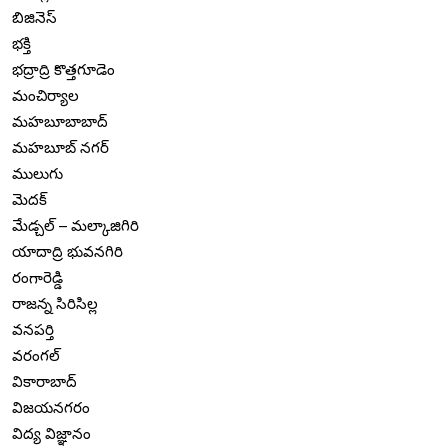
బిజినెస్
భక్తి
భద్రాద్రి కొత్తగూడెం
మంచిర్యాల
మహబూబాబాద్
మహబూబ్ నగర్
ములుగు
మెదక్
మేడ్చల్ – మల్కాజిగిరి
యాదాద్రి భువనగిరి
రంగారెడ్డి
రాజన్న సిరిసిల్ల
వనపర్తి
వరంగల్
వికారాబాద్
విజయనగరం
విద్య విజ్ఞానం