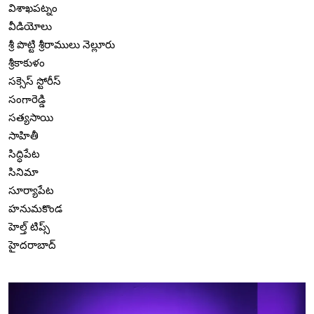
విశాఖపట్నం
వీడియోలు
శ్రీ పొట్టి శ్రీరాములు నెల్లూరు
శ్రీకాకుళం
సక్సెస్ స్టోరీస్
సంగారెడ్డి
సత్యసాయి
సాహితీ
సిద్ధిపేట
సినిమా
సూర్యాపేట
హనుమకొండ
హెల్త్ టిప్స్
హైదరాబాద్