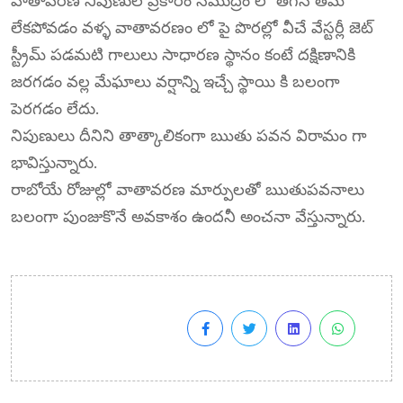
వాతావరణ నిపుణుల ప్రకారం సముద్రం లో తగిన తేమ
లేకపోవడం వళ్ళ వాతావరణం లో పై పొరల్లో వీచే వేస్టర్లీ జెట్
స్ట్రీమ్ పడమటి గాలులు సాధారణ స్థానం కంటే దక్షిణానికి
జరగడం వల్ల మేఘాలు వర్షాన్ని ఇచ్చే స్థాయి కి బలంగా
పెరగడం లేదు.
నిపుణులు దీనిని తాత్కాలికంగా ఋతు పవన విరామం గా
భావిస్తున్నారు.
రాబోయే రోజుల్లో వాతావరణ మార్పులతో ఋతుపవనాలు
బలంగా పుంజుకొనే అవకాశం ఉందనీ అంచనా వేస్తున్నారు.