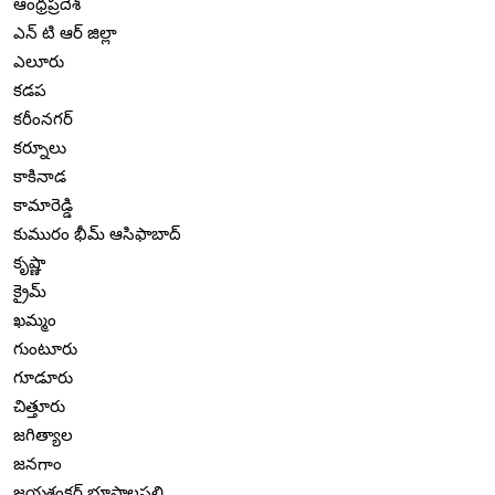
ఆంధ్రప్రదేశ్
ఎన్ టి ఆర్ జిల్లా
ఎలూరు
కడప
కరీంనగర్
కర్నూలు
కాకినాడ
కామారెడ్డి
కుమురం భీమ్ ఆసిఫాబాద్
కృష్ణా
క్రైమ్
ఖమ్మం
గుంటూరు
గూడూరు
చిత్తూరు
జగిత్యాల
జనగాం
జయశంకర్ భూపాలపల్లి