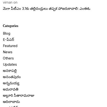
viman
on
మెగా పీటీఎం 3.1కు తల్లిదండ్రులు తప్పక హాజరుకావాలి: ఎంఈఓ
Categories
Blog
E-పేపర్
Featured
News
Others
Updates
అనకాపల్లి
అనంతపురం
అన్నమయ్య
అమరావతి
అల్లూరి సీతారామరాజు
ఆదిలాబాదు