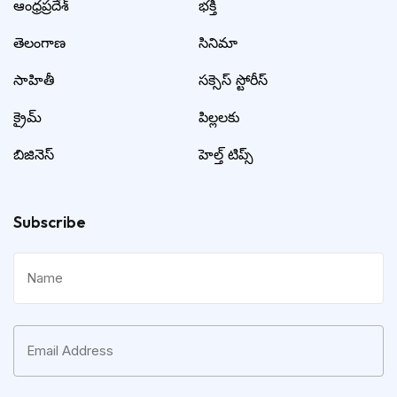
ఆంధ్రప్రదేశ్
భక్తి
తెలంగాణ
సినిమా
సాహితీ
సక్సెస్ స్టోరీస్
క్రైమ్
పిల్లలకు
బిజినెస్
హెల్త్ టిప్స్
Subscribe