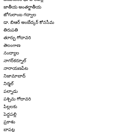
జాతీయ అంతర్జాతీయ
జోగులాంబ గద్వాల
డా. బిఆర్ అంబేద్కర్ కోనసీమ
తిరుపతి
తూర్పు గోదావరి
తెలంగాణ
నంద్యాల
నాగర్‌కర్నూల్
నారాయణపేట
నిజామాబాద్
నిర్మల్
పల్నాడు
పశ్చిమ గోదావరి
పిల్లలకు
పెద్దపల్లి
ప్రకాశం
బాపట్ల