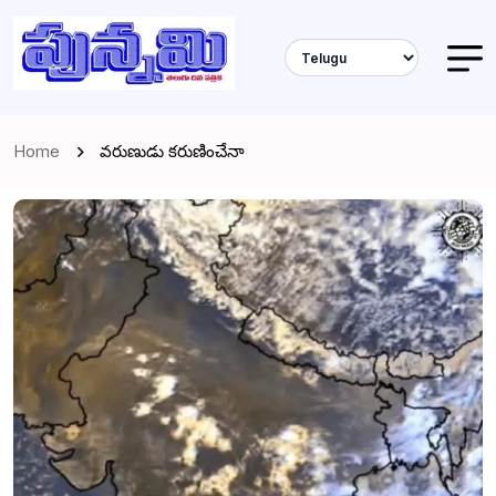
Home
వరుణుడు కరుణించేనా