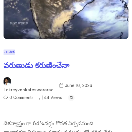
- E-పేపర్
వరుణుడు కరుణించేనా
June 16, 2026
Lokreyvenkateswararao
0 Comments
44 Views
దేశవ్యాప్తం గా 64%వర్షం కొరత ఏర్పడనుంది.