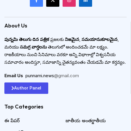
About Us
పున్నమి తెలుగు దిన పత్రిక
ప్రజలకు
నిజమైన
,
సమయానుకూలమైన
,
మరియు
సమగ్ర వార్తలను
తెలుగులో అందించడమే మా లక్ష్యం.
రాజకీయాలు నుంచి సినిమాలు వరకూ అన్ని విభాగాల్లో విశ్వసనీయ
సమాచారం అందిస్తూ, సమాజాన్ని చైతన్యవంతం చేయడమే మా కర్తవ్యం.
Email Us
:
punnami.news
@gmail.com
Author Panel
Top Categories​
ఈ పేపర్
జాతీయ అంతర్జాతీయ