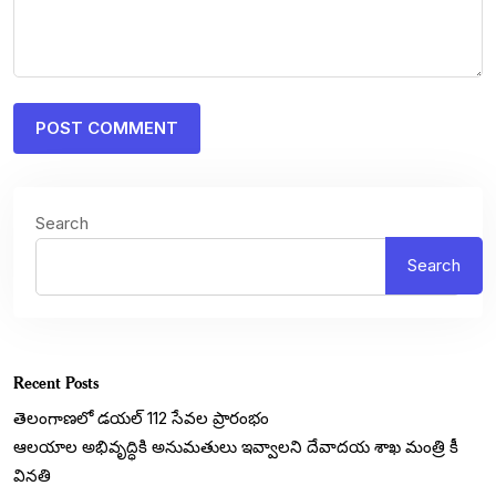
Search
Search
Recent Posts
తెలంగాణలో డయల్‌ 112 సేవల ప్రారంభం
ఆలయాల అభివృద్ధికి అనుమతులు ఇవ్వాలని దేవాదయ శాఖ మంత్రి కీ
వినతి