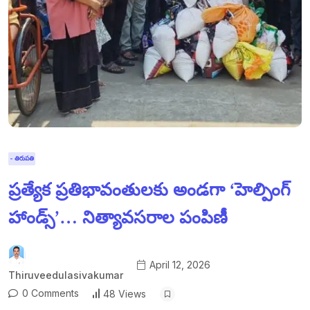
- తిరుపతి
ప్రత్యేక ప్రతిభావంతులకు అండగా ‘హెల్పింగ్
హాండ్స్’… నిత్యావసరాల పంపిణీ
April 12, 2026
Thiruveedulasivakumar
0 Comments
48 Views