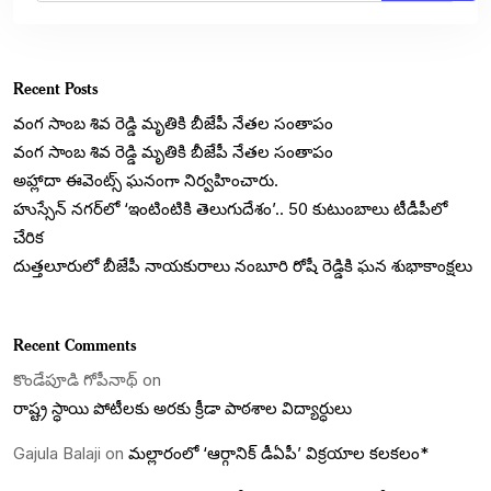
Recent Posts
వంగ సాంబ శివ రెడ్డి మృతికి బీజేపీ నేతల సంతాపం
వంగ సాంబ శివ రెడ్డి మృతికి బీజేపీ నేతల సంతాపం
అహ్లాదా ఈవెంట్స్ ఘనంగా నిర్వహించారు.
హుస్సేన్ నగర్‌లో ‘ఇంటింటికి తెలుగుదేశం’.. 50 కుటుంబాలు టీడీపీలో
చేరిక
దుత్తలూరులో బీజేపీ నాయకురాలు నంబూరి రోషీ రెడ్డికి ఘన శుభాకాంక్షలు
Recent Comments
కొండేపూడి గోపీనాథ్
on
రాష్ట్ర స్ధాయి పోటీలకు అరకు క్రీడా పాఠశాల విద్యార్ధులు
Gajula Balaji
on
మల్లారంలో ‘ఆర్గానిక్ డీఏపీ’ విక్రయాల కలకలం*