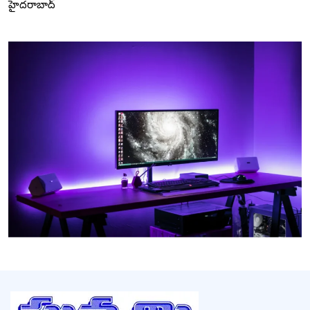
హైదరాబాద్