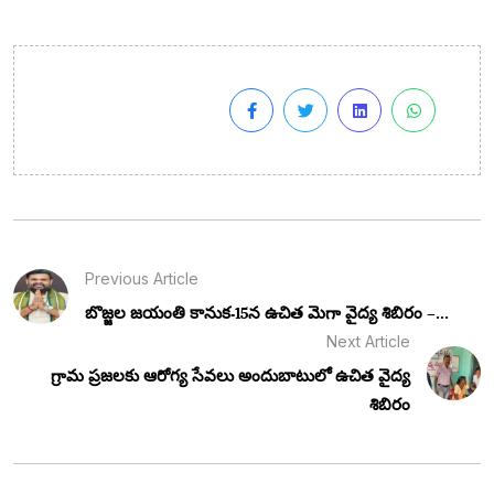
Previous Article
బొజ్జల జయంతి కానుక-15న ఉచిత మెగా వైద్య శిబిరం –...
Next Article
గ్రామ ప్రజలకు ఆరోగ్య సేవలు అందుబాటులో ఉచిత వైద్య
శిబిరం