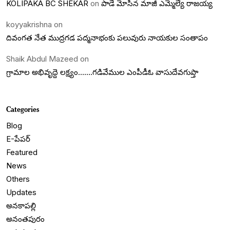
KOLIPAKA BC SHEKAR
on
పాడే మోసిన మాజీ ఎమ్మెల్యే రాజయ్య
koyyakrishna
on
దివంగత నేత ముద్రగడ పద్మనాభంకు పలువురు నాయకుల సంతాపం
Shaik Abdul Mazeed
on
గ్రామాల అభివృద్దె లక్ష్యం…….గడివేముల ఎంపీడీఓ వాసుదేవగుప్తా
Categories
Blog
E-పేపర్
Featured
News
Others
Updates
అనకాపల్లి
అనంతపురం