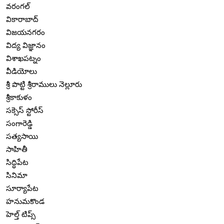
వరంగల్
వికారాబాద్
విజయనగరం
విద్య విజ్ఞానం
విశాఖపట్నం
వీడియోలు
శ్రీ పొట్టి శ్రీరాములు నెల్లూరు
శ్రీకాకుళం
సక్సెస్ స్టోరీస్
సంగారెడ్డి
సత్యసాయి
సాహితీ
సిద్ధిపేట
సినిమా
సూర్యాపేట
హనుమకొండ
హెల్త్ టిప్స్