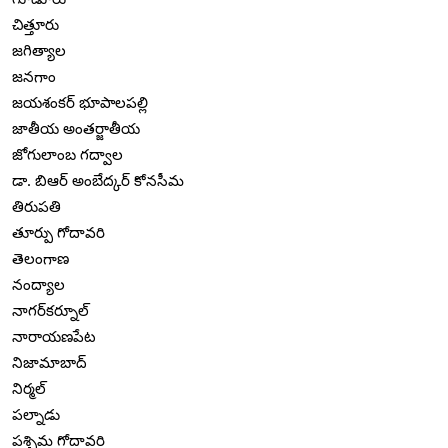
చిత్తూరు
జగిత్యాల
జనగాం
జయశంకర్ భూపాలపల్లి
జాతీయ అంతర్జాతీయ
జోగులాంబ గద్వాల
డా. బిఆర్ అంబేద్కర్ కోనసీమ
తిరుపతి
తూర్పు గోదావరి
తెలంగాణ
నంద్యాల
నాగర్‌కర్నూల్
నారాయణపేట
నిజామాబాద్
నిర్మల్
పల్నాడు
పశ్చిమ గోదావరి