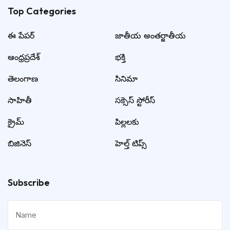
Top Categories​
ఈ పేపర్
జాతీయ అంతర్జాతీయ
ఆంధ్రప్రదేశ్
భక్తి
తెలంగాణ
సినిమా
సాహితీ
సక్సెస్ స్టోరీస్
క్రైమ్
పిల్లలకు
బిజినెస్
హెల్త్ టిప్స్
Subscribe