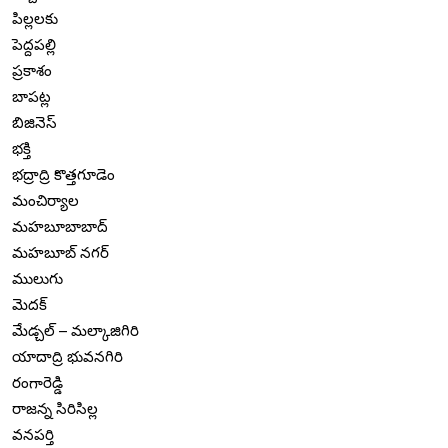
పిల్లలకు
పెద్దపల్లి
ప్రకాశం
బాపట్ల
బిజినెస్
భక్తి
భద్రాద్రి కొత్తగూడెం
మంచిర్యాల
మహబూబాబాద్
మహబూబ్ నగర్
ములుగు
మెదక్
మేడ్చల్ – మల్కాజిగిరి
యాదాద్రి భువనగిరి
రంగారెడ్డి
రాజన్న సిరిసిల్ల
వనపర్తి