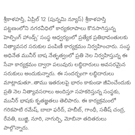
శ్రీకాళహస్తి, ఏప్రిల్ 12 (పున్నమి న్యూస్) శ్రీకాళహస్తి
పట్టణంలోని నగరవీధిలో కార్యకలాపాలు కొనసాగిస్తున్న
హెల్పింగ్ హాండ్స్’ సంస్థ ఆధ్వర్యంలో ప్రత్యేక ప్రతిభావంతులకు
నిత్యావసర సరుకుల పంపిణీ కార్యక్రమం నిర్వహించారు. సంస్థ
అధినేత మునీర్ బాష నేతృత్వంలో ప్రతి నెల నిర్వహిస్తున్న ఈ
సేవా కార్యక్రమం ద్వారా పలువురు లబ్ధిదారులు అవసరమైన
సరుకులు అందుకున్నారు. ఈ సందర్భంగా లబ్ధిదారులు
మాట్లాడుతూ..తాము ఇతరులపై భారం కాకుండా జీవించేందుకు
ప్రతి నెల నిత్యావసరాలు అందిస్తూ సహకరిస్తున్న సంస్థకు,
మునీర్ భాషకు కృతజ్ఞతలు తెలిపారు. ఈ కార్యక్రమంలో
గరికపాటి రమేష్, బాబా ఫరీద్, హబీబ్, గాంధీ, సతీష్ చంద్ర,
రేవతి, బుజ్జి, నూరి, నాగుర్బి, మోబినా తదితరులు
పాల్గొన్నారు.