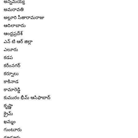
అన్నమయ్య
అమరావతి
అల్లూరి సీతారామరాజు
ఆదిలాబాదు
ఆంధ్రప్రదేశ్
ఎన్ టి ఆర్ జిల్లా
ఎలూరు
కడప
కరీంనగర్
కర్నూలు
కాకినాడ
కామారెడ్డి
కుమురం భీమ్ ఆసిఫాబాద్
కృష్ణా
క్రైమ్
ఖమ్మం
గుంటూరు
గూడూరు