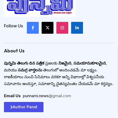
Follow Us
About Us
పున్నమి తెలుగు దిన పత్రిక
ప్రజలకు
నిజమైన
,
సమయానుకూలమైన
,
మరియు
సమగ్ర వార్తలను
తెలుగులో అందించడమే మా లక్ష్యం.
రాజకీయాలు నుంచి సినిమాలు వరకూ అన్ని విభాగాల్లో విశ్వసనీయ
సమాచారం అందిస్తూ, సమాజాన్ని చైతన్యవంతం చేయడమే మా కర్తవ్యం.
Email Us
:
punnami.news
@gmail.com
Author Panel