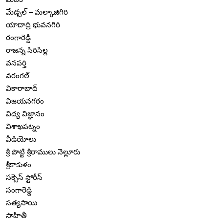
మేడ్చల్ – మల్కాజిగిరి
యాదాద్రి భువనగిరి
రంగారెడ్డి
రాజన్న సిరిసిల్ల
వనపర్తి
వరంగల్
వికారాబాద్
విజయనగరం
విద్య విజ్ఞానం
విశాఖపట్నం
వీడియోలు
శ్రీ పొట్టి శ్రీరాములు నెల్లూరు
శ్రీకాకుళం
సక్సెస్ స్టోరీస్
సంగారెడ్డి
సత్యసాయి
సాహితీ