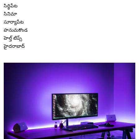
సిద్ధిపేట
సినిమా
సూర్యాపేట
హనుమకొండ
హెల్త్ టిప్స్
హైదరాబాద్