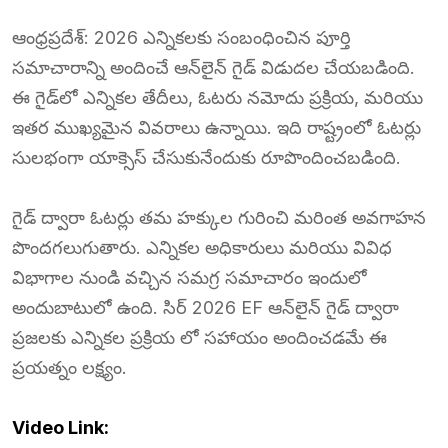
ఆంధ్రప్రదేశ్: 2026 ఎన్నికలకు సంబంధించిన పూర్తి
సమాచారాన్ని అందించే ఆన్‌లైన్ గైడ్ విడుదల చేయబడింది.
ఈ గైడ్‌లో ఎన్నికల తేదీలు, ఓటరు నమోదు ప్రక్రియ, మరియు
ఇతర ముఖ్యమైన వివరాలు ఉన్నాయి. ఇది రాష్ట్రంలో ఓటర్లు
సులభంగా యాక్సెస్ చేసుకునేందుకు రూపొందించబడింది.
గైడ్ ద్వారా ఓటర్లు తమ హక్కుల గురించి మరింత అవగాహన
పొందగలుగుతారు. ఎన్నికల అధికారులు మరియు వివిధ
విభాగాల నుండి వచ్చిన సమగ్ర సమాచారం ఇందులో
అందుబాటులో ఉంది. సిర్ 2026 EF ఆన్‌లైన్ గైడ్ ద్వారా
ప్రజలకు ఎన్నికల ప్రక్రియ లో సహాయం అందించడమే ఈ
ప్రయత్నం లక్ష్యం.
Video Link: