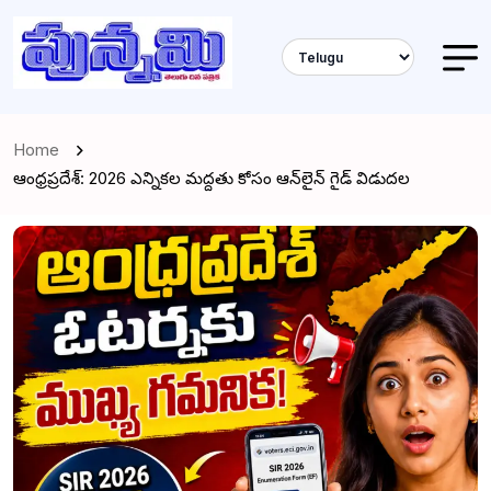
Home
ఆంధ్రప్రదేశ్: 2026 ఎన్నికల మద్దతు కోసం ఆన్‌లైన్ గైడ్ విడుదల