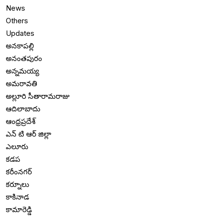
News
Others
Updates
అనకాపల్లి
అనంతపురం
అన్నమయ్య
అమరావతి
అల్లూరి సీతారామరాజు
ఆదిలాబాదు
ఆంధ్రప్రదేశ్
ఎన్ టి ఆర్ జిల్లా
ఎలూరు
కడప
కరీంనగర్
కర్నూలు
కాకినాడ
కామారెడ్డి