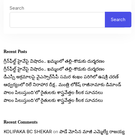
Search
Search
Recent Posts
గ్రీన్‌ఫీల్డ్ హైవేపై విషాదం.. ఖమ్మంలో తల్లి–కొడుకు దుర్మరణం
గ్రీన్‌ఫీల్డ్ హైవేపై విషాదం.. ఖమ్మంలో తల్లి–కొడుకు దుర్మరణం
డీఎస్సీ అక్రమాలపై వైఎస్సార్‌సీపీ సమర శంఖం పరిగిలో ఉషశ్రీ చరణ్
ఆధ్వర్యంలో రిలే నిరాహార దీక్ష.. మంత్రి లోకేష్ రాజీనామాకు డిమాండ్
పొలం పిలుస్తుంది’లో రైతులకు శాస్త్రవేత్తల కీలక సూచనలు
పొలం పిలుస్తుంది’లో రైతులకు శాస్త్రవేత్తల కీలక సూచనలు
Recent Comments
KOLIPAKA BC SHEKAR
on
పాడే మోసిన మాజీ ఎమ్మెల్యే రాజయ్య