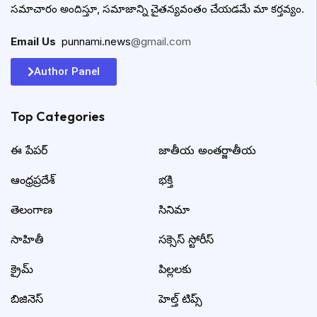
సమాచారం అందిస్తూ, సమాజాన్ని చైతన్యవంతం చేయడమే మా కర్తవ్యం.
Email Us
:
punnami.news
@gmail.com
Author Panel
Top Categories​
ఈ పేపర్
జాతీయ అంతర్జాతీయ
ఆంధ్రప్రదేశ్
భక్తి
తెలంగాణ
సినిమా
సాహితీ
సక్సెస్ స్టోరీస్
క్రైమ్
పిల్లలకు
బిజినెస్
హెల్త్ టిప్స్