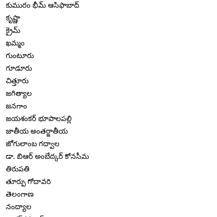
కుమురం భీమ్ ఆసిఫాబాద్
కృష్ణా
క్రైమ్
ఖమ్మం
గుంటూరు
గూడూరు
చిత్తూరు
జగిత్యాల
జనగాం
జయశంకర్ భూపాలపల్లి
జాతీయ అంతర్జాతీయ
జోగులాంబ గద్వాల
డా. బిఆర్ అంబేద్కర్ కోనసీమ
తిరుపతి
తూర్పు గోదావరి
తెలంగాణ
నంద్యాల