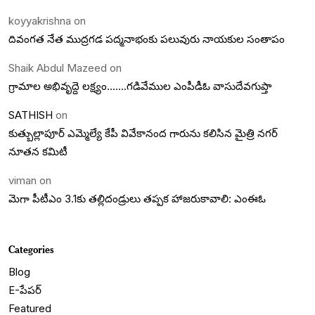
koyyakrishna
on
దివంగత నేత ముద్రగడ పద్మనాభంకు పలువురు నాయకుల సంతాపం
Shaik Abdul Mazeed
on
గ్రామాల అభివృద్దె లక్ష్యం…….గడివేముల ఎంపీడీఓ వాసుదేవగుప్తా
SATHISH
on
కుత్బుల్లాపూర్ ఎమ్మెల్యే కేపీ వివేకానంద గారును కలిసిన మైత్రి నగర్
నూతన కమిటీ
viman
on
మెగా పీటీఎం 3.1కు తల్లిదండ్రులు తప్పక హాజరుకావాలి: ఎంఈఓ
Categories
Blog
E-పేపర్
Featured