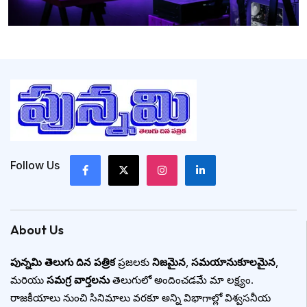
Follow Us
About Us
పున్నమి తెలుగు దిన పత్రిక
ప్రజలకు
నిజమైన
,
సమయానుకూలమైన
,
మరియు
సమగ్ర వార్తలను
తెలుగులో అందించడమే మా లక్ష్యం.
రాజకీయాలు నుంచి సినిమాలు వరకూ అన్ని విభాగాల్లో విశ్వసనీయ