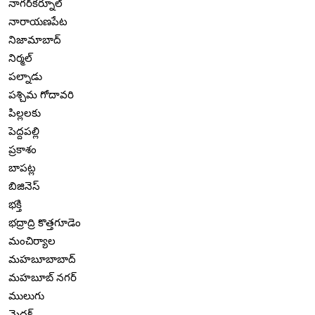
నాగర్‌కర్నూల్
నారాయణపేట
నిజామాబాద్
నిర్మల్
పల్నాడు
పశ్చిమ గోదావరి
పిల్లలకు
పెద్దపల్లి
ప్రకాశం
బాపట్ల
బిజినెస్
భక్తి
భద్రాద్రి కొత్తగూడెం
మంచిర్యాల
మహబూబాబాద్
మహబూబ్ నగర్
ములుగు
మెదక్